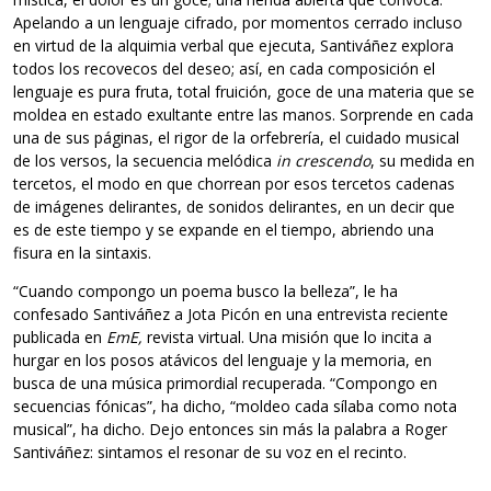
Apelando a un lenguaje cifrado, por momentos cerrado incluso
en virtud de la alquimia verbal que ejecuta, Santiváñez explora
todos los recovecos del deseo; así, en cada composición el
lenguaje es pura fruta, total fruición, goce de una materia que se
moldea en estado exultante entre las manos. Sorprende en cada
una de sus páginas, el rigor de la orfebrería, el cuidado musical
de los versos, la secuencia melódica
in crescendo
, su medida en
tercetos, el modo en que chorrean por esos tercetos cadenas
de imágenes delirantes, de sonidos delirantes, en un decir que
es de este tiempo y se expande en el tiempo, abriendo una
fisura en la sintaxis.
“Cuando compongo un poema busco la belleza”, le ha
confesado Santiváñez a Jota Picón en una entrevista reciente
publicada en
EmE,
revista virtual. Una misión que lo incita a
hurgar en los posos atávicos del lenguaje y la memoria, en
busca de una música primordial recuperada. “Compongo en
secuencias fónicas”, ha dicho, “moldeo cada sílaba como nota
musical”, ha dicho. Dejo entonces sin más la palabra a Roger
Santiváñez: sintamos el resonar de su voz en el recinto.