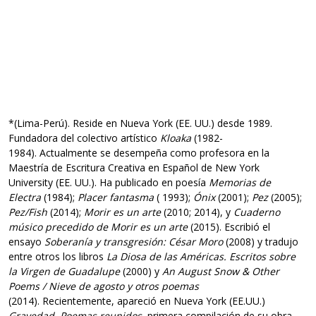
*(Lima-Perú). Reside en Nueva York (EE. UU.) desde 1989.
Fundadora del colectivo artístico
Kloaka
(1982-
1984). Actualmente se desempeña como profesora en la
Maestría de Escritura Creativa en Español de New York
University (EE. UU.). Ha publicado en poesía
Memorias de
Electra
(1984);
Placer fantasma
( 1993);
Ónix
(2001);
Pez
(2005);
Pez/Fish
(2014);
Morir es un arte
(2010; 2014), y
Cuaderno
músico precedido de Morir es un arte
(2015). Escribió el
ensayo
Soberanía y transgresión: César Moro
(2008) y tradujo
entre otros los libros
La Diosa de las Américas. Escritos sobre
la Virgen de Guadalupe
(2000) y
An August Snow & Other
Poems / Nieve de agosto y otros poemas
(2014). Recientemente, apareció en Nueva York (EE.UU.)
Gravedad. Poemas reunidos
, primera compilación de su obra