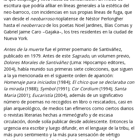
escritura que podría afiliar en líneas generales a la estética del
neo-barroco, con incidencias en sus propias líneas de fuga, que
van desde el
neobarroso
rioplatense de Néstor Perlongher
hasta el
neoberraco
de los poetas Noel Jardines, Blas Comas y
Gabriel Jaime Caro –Gajaka–, los tres residentes en la ciudad de
Nueva York.
Antes de la muerte
fue el primer poemario de Santiváñez,
publicado en 1979. Antes de este
Sagrado
, un volumen previo,
Dolores Morales de Santiváñez
(Lima: Hipocampo editores,
2004), había reunido sus primeras siete colecciones, que siguen
a la ya mencionada en el siguiente orden de aparición:
Homenaje para iniciados
(1984);
El chico que se declaraba con
la mirada
(1988);
Symbol
(1991);
Cor Cordium
(1994);
Santa
Maria
(2001);
Eucaristía
(2004), además de un significativo
número de poemas no recogidos en libro o rescatados, casi en
plan arqueológico, de medios tan efímeros como ciertos diarios
o revistas literarias hechas a mimeógrafo y de escasa
circulación, donde solía publicar desde adolescente. Entonces la
urgencia era escribir y luego difundir, en el lenguaje de la tribu, el
más puro sentimiento y la más pura sensación de vértigo