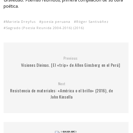
poética.
Mariela Dreyfus
poesía peruana
Róger Santiváñez
Sagrado (Poesía Reunida 2004-2016) (2016)
Previous
Visiones Divinas. [El «trip» de Allen Ginsberg en el Perú]
Next
Resistencia de materiales: «América o el brillo» (2016), de
John Kinsella