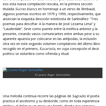
eso esta nueva compilación rescata, en la primera sección
titulada
Sucres blancs
en homenaje a un verso de Rimbaud,
algunos poemas escritos en 1979 y 1999, respectivamente, que
anuncian la exquisita devoción esteticista de Santiváñez: “Tres
poemas para descifrar. A la manera de José Lezama Lima” y
“Lauderdale”. Sirve como puente entre la estética anterior y la
presente, creando vasos comunicantes entre ambas pese a su
aparente apuesta por colocarse en las antípodas, la inclusión
otra vez en este segundo volumen compilatorio del último libro
recogido en el primero,
Eucaristía
, en cuya concepción el decir
poético se vislumbra como ofrenda y ritual.
El poeta Roger Santiváñez
Una melodía continua recorre las páginas de
Sagrado
; el poeta
practica el ascetismo y su desborde; como en toda experiencia
mística, el dolor es un goce; una herida abierta que convoca.