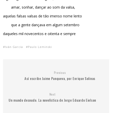
amar, sonhar, dançar ao som da valsa,
aquelas falsas valsas de tão imenso nome lento
que a gente dançava em algum setembro
daqueles mil novecentos e oitenta e sempre
Iván García
Paulo Leminski
Previous
Así escribe Jaime Panqueva, por Enrique Solinas
Next
Un mundo desnudo. La novelística de Jorge Eduardo Eielson