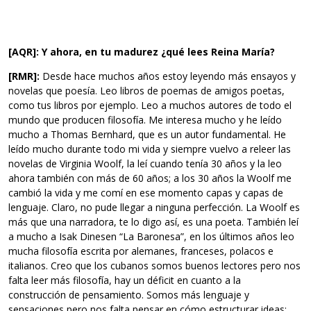
[AQR]: Y ahora, en tu madurez ¿qué lees Reina María?
[RMR]:
Desde hace muchos años estoy leyendo más ensayos y
novelas que poesía. Leo libros de poemas de amigos poetas,
como tus libros por ejemplo. Leo a muchos autores de todo el
mundo que producen filosofía. Me interesa mucho y he leído
mucho a Thomas Bernhard, que es un autor fundamental. He
leído mucho durante todo mi vida y siempre vuelvo a releer las
novelas de Virginia Woolf, la leí cuando tenía 30 años y la leo
ahora también con más de 60 años; a los 30 años la Woolf me
cambió la vida y me comí en ese momento capas y capas de
lenguaje. Claro, no pude llegar a ninguna perfección. La Woolf es
más que una narradora, te lo digo así, es una poeta. También leí
a mucho a Isak Dinesen “La Baronesa”, en los últimos años leo
mucha filosofía escrita por alemanes, franceses, polacos e
italianos. Creo que los cubanos somos buenos lectores pero nos
falta leer más filosofía, hay un déficit en cuanto a la
construcción de pensamiento. Somos más lenguaje y
sensaciones pero nos falta pensar en cómo estructurar ideas;