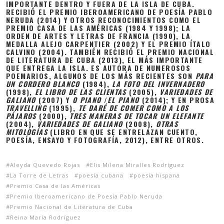
IMPORTANTE DENTRO Y FUERA DE LA ISLA DE CUBA.
RECIBIÓ EL PREMIO IBEROAMERICANO DE POESÍA PABLO
NERUDA (2014) Y OTROS RECONOCIMIENTOS COMO EL
PREMIO CASA DE LAS AMÉRICAS (1984 Y 1998); LA
ORDEN DE ARTES Y LETRAS DE FRANCIA (1990), LA
MEDALLA ALEJO CARPENTIER (2002) Y EL PREMIO ÍTALO
CALVINO (2004). TAMBIÉN RECIBIÓ EL PREMIO NACIONAL
DE LITERATURA DE CUBA (2013), EL MÁS IMPORTANTE
QUE ENTREGA LA ISLA. ES AUTORA DE NUMEROSOS
POEMARIOS, ALGUNOS DE LOS MÁS RECIENTES SON
PARA
UN CORDERO BLANCO
(1984),
LA FOTO DEL INVERNADERO
(1998),
EL LIBRO DE LAS CLIENTAS
(2005),
VARIEDADES DE
GALIANO
(2007) Y
O PIANO
/
EL PIANO
(2014); Y EN PROSA
TRAVELLING
(1995),
TE DARÉ DE COMER COMO A LOS
PÁJAROS
(2000),
TRES MANERAS DE TOCAR UN ELEFANTE
(2004),
VARIEDADES DE GALIANO
(2008),
OTRAS
MITOLOGÍAS
(LIBRO EN QUE SE ENTRELAZAN CUENTO,
POESÍA, ENSAYO Y FOTOGRAFÍA, 2012), ENTRE OTROS.
Aleyda Quevedo Rojas
Elis Milena Miralles Rodríguez
La Torre de Letras
poesía cubana
poesía hispana
Premio Casa de las Américas
Premio Iberoamericano de Poesía Pablo Neruda
Premio Nacional de Literatura de Cuba
Reina María Rodríguez