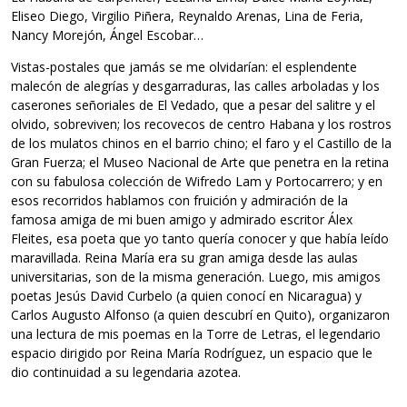
Eliseo Diego, Virgilio Piñera, Reynaldo Arenas, Lina de Feria,
Nancy Morejón, Ángel Escobar…
Vistas-postales que jamás se me olvidarían: el esplendente
malecón de alegrías y desgarraduras, las calles arboladas y los
caserones señoriales de El Vedado, que a pesar del salitre y el
olvido, sobreviven; los recovecos de centro Habana y los rostros
de los mulatos chinos en el barrio chino; el faro y el Castillo de la
Gran Fuerza; el Museo Nacional de Arte que penetra en la retina
con su fabulosa colección de Wifredo Lam y Portocarrero; y en
esos recorridos hablamos con fruición y admiración de la
famosa amiga de mi buen amigo y admirado escritor Álex
Fleites, esa poeta que yo tanto quería conocer y que había leído
maravillada. Reina María era su gran amiga desde las aulas
universitarias, son de la misma generación. Luego, mis amigos
poetas Jesús David Curbelo (a quien conocí en Nicaragua) y
Carlos Augusto Alfonso (a quien descubrí en Quito), organizaron
una lectura de mis poemas en la Torre de Letras, el legendario
espacio dirigido por Reina María Rodríguez, un espacio que le
dio continuidad a su legendaria azotea.