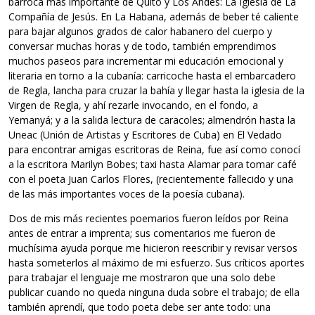
barroca más importante de Quito y Los Andes: La Iglesia de La
Compañía de Jesús. En La Habana, además de beber té caliente
para bajar algunos grados de calor habanero del cuerpo y
conversar muchas horas y de todo, también emprendimos
muchos paseos para incrementar mi educación emocional y
literaria en torno a la cubanía: carricoche hasta el embarcadero
de Regla, lancha para cruzar la bahía y llegar hasta la iglesia de la
Virgen de Regla, y ahí rezarle invocando, en el fondo, a
Yemanyá; y a la salida lectura de caracoles; almendrón hasta la
Uneac (Unión de Artistas y Escritores de Cuba) en El Vedado
para encontrar amigas escritoras de Reina, fue así como conocí
a la escritora Marilyn Bobes; taxi hasta Alamar para tomar café
con el poeta Juan Carlos Flores, (recientemente fallecido y una
de las más importantes voces de la poesía cubana).
Dos de mis más recientes poemarios fueron leídos por Reina
antes de entrar a imprenta; sus comentarios me fueron de
muchísima ayuda porque me hicieron reescribir y revisar versos
hasta someterlos al máximo de mi esfuerzo. Sus críticos aportes
para trabajar el lenguaje me mostraron que una solo debe
publicar cuando no queda ninguna duda sobre el trabajo; de ella
también aprendí, que todo poeta debe ser ante todo: una