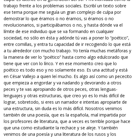
trabajo frente a los problemas sociales. Escribí un texto sobre
ese tema porque me seguía un gran complejo de culpa por
demostrar lo que éramos o no éramos, si éramos o no
revolucionarios, si participábamos o no, y hasta dónde va el
límite de ese individuo que se va formando en cualquier
sociedad, no sólo en ésta y adónde tú vas a poner lo “poético”,
entre comillas, y entra tu capacidad de ir recogiendo lo que está
a tu alrededor con mucho trabajo. Yo tenía muchas metáforas y
la manera de ver lo “poético” hasta como algo edulcorado que
tiene que ver con lo lírico. Y en ese momento creo que lo
poético es todo eso y no solamente eso. Es una actitud y está
en César Vallejo a quien leí mucho. Es algo así como un pececito
que empieza a engordar y va nadando y devorando a otros
peces y te vas apropiando de otros peces, otras lenguas-
lenguajes y otras estructuras, que creo yo es lo más difícil de
lograr, sobretodo, si eres un narrador e intentas apropiarte de
una estructura, sin duda es lo más difícil. Nosotros venimos
también de una poesía, que es la española, mal impartida por
los profesores de literatura, que a veces es terrible porque hace
que una como estudiante la rechace y se aleje. Y también
venimos de una poesía y una literatura de los rusos y los