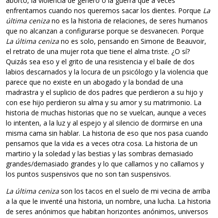
aborto, la violencia de género o la guerra que a veces
enfrentamos cuando nos queremos sacar los dientes. Porque
La
última ceniza
no es la historia de relaciones, de seres humanos
que no alcanzan a configurarse porque se desvanecen. Porque
La última ceniza
no es solo, pensando en Simone de Beauvoir,
el retrato de una mujer rota que tiene el alma triste. ¿O sí?
Quizás sea eso y el grito de una resistencia y el baile de dos
labios descarnados y la locura de un psicólogo y la violencia que
parece que no existe en un abogado y la bondad de una
madrastra y el suplicio de dos padres que perdieron a su hijo y
con ese hijo perdieron su alma y su amor y su matrimonio. La
historia de muchas historias que no se vuelcan, aunque a veces
lo intenten, a la luz y al espejo y al silencio de dormirse en una
misma cama sin hablar. La historia de eso que nos pasa cuando
pensamos que la vida es a veces otra cosa. La historia de un
martirio y la soledad y las bestias y las sombras demasiado
grandes/demasiado grandes y lo que callamos y no callamos y
los puntos suspensivos que no son tan suspensivos.
La última ceniza
son los tacos en el suelo de mi vecina de arriba
a la que le inventé una historia, un nombre, una lucha. La historia
de seres anónimos que habitan horizontes anónimos, universos