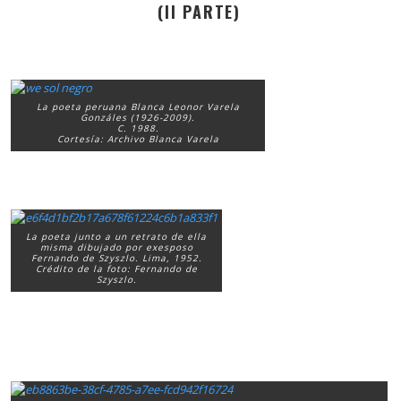
(II PARTE)
La poeta peruana Blanca Leonor Varela
Gonzáles (1926-2009).
C. 1988.
Cortesía: Archivo Blanca Varela
La poeta junto a un retrato de ella
misma dibujado por exesposo
Fernando de Szyszlo. Lima, 1952.
Crédito de la foto: Fernando de
Szyszlo.