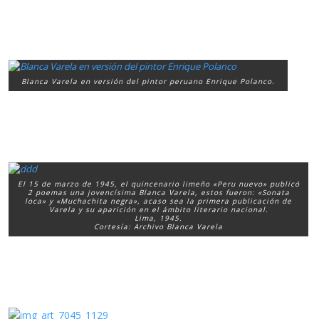
Blanca Varela en versión del pintor peruano Enrique Polanco.
El 15 de marzo de 1945, el quincenario limeño «Peru nuevo» publicó
2 poemas una jovencísima Blanca Varela, estos fueron: «Sonata
loca» y «Muchachita negra», acaso sea la primera publicación de
Varela y su aparición en el ámbito literario nacional.
Lima, 1945.
Cortesía: Archivo Blanca Varela