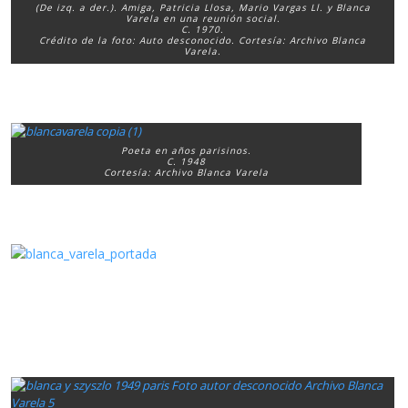
(De izq. a der.). Amiga, Patricia Llosa, Mario Vargas Ll. y Blanca
Varela en una reunión social.
C. 1970.
Crédito de la foto: Auto desconocido. Cortesía: Archivo Blanca
Varela.
Poeta en años parisinos.
C. 1948
Cortesía: Archivo Blanca Varela