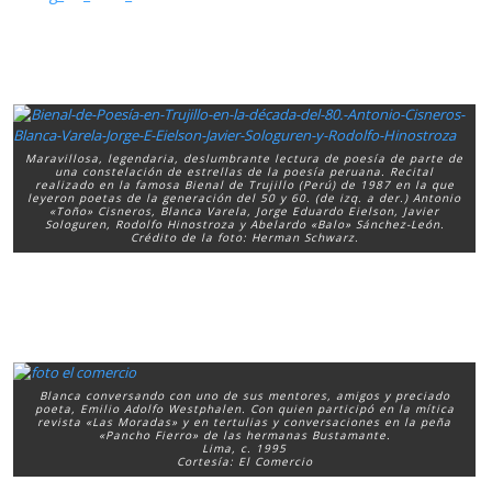
Maravillosa, legendaria, deslumbrante lectura de poesía de parte de
una constelación de estrellas de la poesía peruana. Recital
realizado en la famosa Bienal de Trujillo (Perú) de 1987 en la que
leyeron poetas de la generación del 50 y 60. (de izq. a der.) Antonio
«Toño» Cisneros, Blanca Varela, Jorge Eduardo Eielson, Javier
Sologuren, Rodolfo Hinostroza y Abelardo «Balo» Sánchez-León.
Crédito de la foto: Herman Schwarz.
Blanca conversando con uno de sus mentores, amigos y preciado
poeta, Emilio Adolfo Westphalen. Con quien participó en la mítica
revista «Las Moradas» y en tertulias y conversaciones en la peña
«Pancho Fierro» de las hermanas Bustamante.
Lima, c. 1995
Cortesía: El Comercio