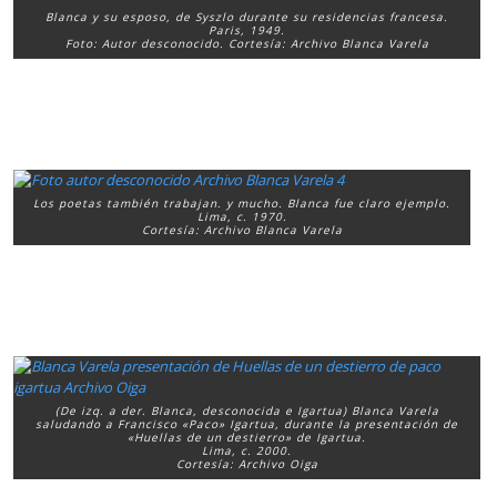
Blanca y su esposo, de Syszlo durante su residencias francesa.
Paris, 1949.
Foto: Autor desconocido. Cortesía: Archivo Blanca Varela
Los poetas también trabajan. y mucho. Blanca fue claro ejemplo.
Lima, c. 1970.
Cortesía: Archivo Blanca Varela
(De izq. a der. Blanca, desconocida e Igartua) Blanca Varela
saludando a Francisco «Paco» Igartua, durante la presentación de
«Huellas de un destierro» de Igartua.
Lima, c. 2000.
Cortesía: Archivo Oiga