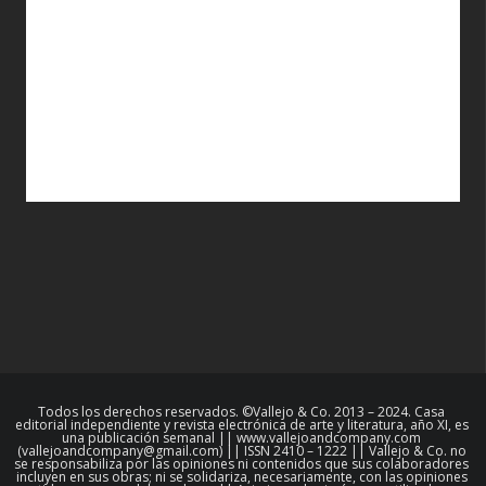
Todos los derechos reservados. ©Vallejo & Co. 2013 – 2024. Casa
editorial independiente y revista electrónica de arte y literatura, año XI, es
una publicación semanal || www.vallejoandcompany.com
(vallejoandcompany@gmail.com) || ISSN 2410 – 1222 || Vallejo & Co. no
se responsabiliza por las opiniones ni contenidos que sus colaboradores
incluyen en sus obras; ni se solidariza, necesariamente, con las opiniones