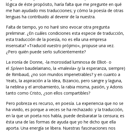
me han ayudado mis traducciones; y cómo la poesía de otras
lenguas ha contribuido al devenir de la nuestra.
Falta de tiempo, yo no haré sino evocar otra pregunta
preliminar. ¿En cuáles condiciones esta especie de traducción,
esta traducción de la poesía, no es ella una empresa
insensata? «Traducid vuestro prójimo», propuse una vez.
¿Pero quién puede serlo suficientemente?
La ironía de Donne, -la morosidad luminosa de Elliot- o
el
Spleen
baudelairiano, la «malevía» (y la esperanza, siempre)
de Rimbaud, ¿no son mundos impenetrables? y en cuanto a
Yeats, la aspiración a la Idea, Bizancio, pero sangre y laguna,
la neblina y el arrobamiento, la rabia misma, pasión, y Adonis
tanto como Cristo, ¿son ellos compartibles?
Pero pobreza es recurso, en poesía. La experiencia que no se
ha vivido, es porque a veces se ha rechazado: y la traducción,
en la que un poeta nos habla, puede desbaratar la censura; es
ésta una de las formas de ayuda que yo he dicho que ella
aporta. Una energía se libera. Nuestras fascinaciones nos
habrán guiado. Pero que no se siga sino a ellas, con toda