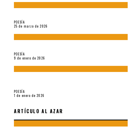
Sobre «Prosas minúsculas» (2025), de Alonso Rabí
POESÍA
25 de marzo de 2026
5 poemas de «Música imprecisa» (2025), de Néstor Mux
POESÍA
9 de enero de 2026
Fragmentos de «Hoy no hay tiempo para la eternidad (2024),
de María Mascheroni
POESÍA
1 de enero de 2026
ARTÍCULO AL AZAR