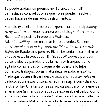
Se puede traducir un poema, no. Se encuentran allí
demasiadas contradicciones que no se pueden resolver,
deben hacerse demasiados desistimientos.
Ejemplo (y es ello un hecho de experiencia personal)
Sailing
to Byzantium
, de Yeats: y ahora este título:
¿Embarcarse a
Bizancio?
Imposible, interpelaría Watteau.
Además,
sailing
tiene un dinamismo de verbo. Se piensa
en
«A Honfleur! lo más pronto posible antes de caer más
bajo»
, de Baudelaire, pero «A Bizancio» sería ridículo: el mito
excluye estas brevedades…En fin,
to sail
expresa por otra
parte la idea de partida, la de la mar por franquear, difícil,
agitada como la pasión y aquella del puerto a lo lejos:
comercio, trabajos, obras, naturaleza vencida, el espíritu.
Nada que pudiese llevar nuestro
aparejar
, y
hacer velas
es
caduco, sobre estas distancias. Yo me resigné con «Bizancio-
la otra orilla». Una tensión se salvó, quizás, pero no la energía,
el arranque (al menos soñado) que expresaba el verbo. Como
a menudo, desde la lengua de Shakespeare hasta aquella que
tiraniza todavía Malherbe, lo vivido deviene de lo intemporal,
lo irracional de lo inteligible. Otra solución: glosar el título, con