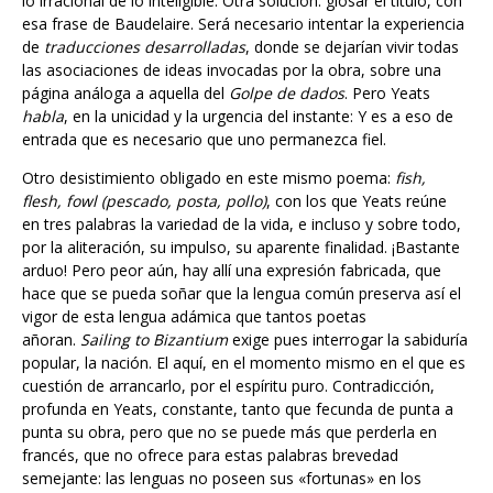
esa frase de Baudelaire. Será necesario intentar la experiencia
de
traducciones desarrolladas
, donde se dejarían vivir todas
las asociaciones de ideas invocadas por la obra, sobre una
página análoga a aquella del
Golpe de dados
. Pero Yeats
habla
, en la unicidad y la urgencia del instante: Y es a eso de
entrada que es necesario que uno permanezca fiel.
Otro desistimiento obligado en este mismo poema:
fish,
flesh, fowl (pescado, posta, pollo)
, con los que Yeats reúne
en tres palabras la variedad de la vida, e incluso y sobre todo,
por la aliteración, su impulso, su aparente finalidad. ¡Bastante
arduo! Pero peor aún, hay allí una expresión fabricada, que
hace que se pueda soñar que la lengua común preserva así el
vigor de esta lengua adámica que tantos poetas
añoran.
Sailing to Bizantium
exige pues interrogar la sabiduría
popular, la nación. El aquí, en el momento mismo en el que es
cuestión de arrancarlo, por el espíritu puro. Contradicción,
profunda en Yeats, constante, tanto que fecunda de punta a
punta su obra, pero que no se puede más que perderla en
francés, que no ofrece para estas palabras brevedad
semejante: las lenguas no poseen sus «fortunas» en los
mismos puntos. Traduje: «todo lo que nada, vuela, se lanza»,