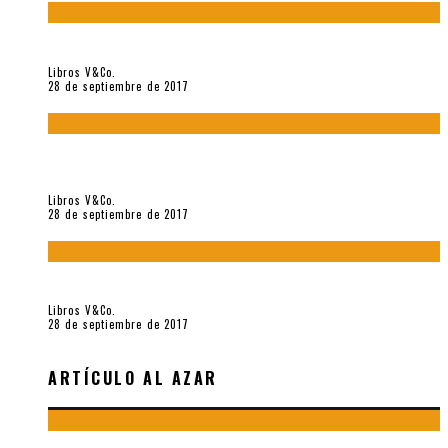
«Howl. Aullido» (2017), de Allen Ginsberg
Libros V&Co.
28 de septiembre de 2017
«Bodegón. Poemas recuperados 1973-1976» (2017), de
Enrique Verástegui
Libros V&Co.
28 de septiembre de 2017
«fe» (2016), de Bruno Pólack
Libros V&Co.
28 de septiembre de 2017
ARTÍCULO AL AZAR