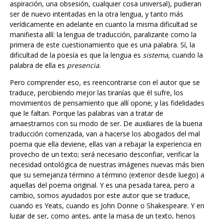
ser de nuevo intentadas en la otra lengua, y tanto más
verídicamente en adelante en cuanto la misma dificultad se
manifiesta allí: la lengua de traducción, paralizante como la
primera de este cuestionamiento que es una palabra. Sí, la
dificultad de la poesía es que la lengua es
sistema
, cuando la
palabra de ella es
presencia
.
Pero comprender eso, es reencontrarse con el autor que se
traduce, percibiendo mejor las tiranías que él sufre, los
movimientos de pensamiento que allí opone; y las fidelidades
que le faltan. Porque las palabras van a tratar de
amaestrarnos con su modo de ser. De auxiliares de la buena
traducción comenzada, van a hacerse los abogados del mal
poema que ella deviene, ellas van a rebajar la experiencia en
provecho de un texto; será necesario desconfiar, verificar la
necesidad ontológica de nuestras imágenes nuevas más bien
que su semejanza término a término (exterior desde luego) a
aquellas del poema original. Y es una pesada tarea, pero a
cambio, somos ayudados por este autor que se traduce,
cuando es Yeats, cuando es John Donne o Shakespeare. Y en
lugar de ser, como antes, ante la masa de un texto, henos
aquí de nuevo en el origen, allí donde se acrecía lo posible y