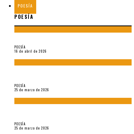
POESÍA
POESÍA
¡Gracias y adiós!, «Vallejo & Co.» se despide
POESÍA
16 de abril de 2026
7 poemas de «Cómo se quita el anzuelo del ojo de un pez sin
romperle la mirada» (2025), de Ana Lissardy
POESÍA
25 de marzo de 2026
5 poemas de «Nunca de mí tu espejismo» (2025), de Romina
Silman
POESÍA
25 de marzo de 2026