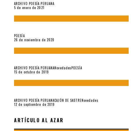
ARCHIVO POESÍA PERUANA
5 de enero de 2021
El doctorado de César Vallejo
POESÍA
26 de noviembre de 2020
Yo no pido postales sino cassettes de Lou Reed (Parte II)
ARCHIVO POESÍA PERUANA
Novedades
POESÍA
15 de octubre de 2019
Yo no pido postales sino cassettes de Lou Reed (Parte I)
ARCHIVO POESÍA PERUANA
CAJÓN DE SASTRE
Novedades
12 de septiembre de 2019
ARTÍCULO AL AZAR