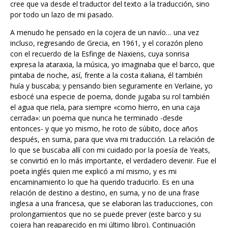
por todo un lazo de mi pasado.
A menudo he pensado en la cojera de un navío… una vez
incluso, regresando de Grecia, en 1961, y el corazón pleno
con el recuerdo de la Esfinge de Naxiens, cuya sonrisa
expresa la ataraxia, la música, yo imaginaba que el barco, que
pintaba de noche, así, frente a la costa italiana, él también
huía y buscaba; y pensando bien seguramente en Verlaine, yo
esbocé una especie de poema, donde jugaba su rol también
el agua que riela, para siempre «como hierro, en una caja
cerrada»: un poema que nunca he terminado -desde
entonces- y que yo mismo, he roto de súbito, doce años
después, en suma, para que viva mi traducción. La relación de
lo que se buscaba allí con mi cuidado por la poesía de Yeats,
se convirtió en lo más importante, el verdadero devenir. Fue el
poeta inglés quien me explicó a mí mismo, y es mi
encaminamiento lo que ha querido traducirlo. Es en una
relación de destino a destino, en suma, y no de una frase
inglesa a una francesa, que se elaboran las traducciones, con
prolongamientos que no se puede prever (este barco y su
cojera han reaparecido en mi último libro). Continuación
lógica de éste propósito, haría falta que me pregunte en qué