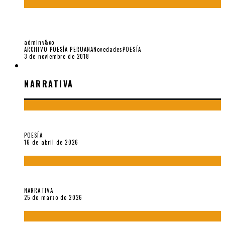
LA PLURALIDAD CULTURAL. LOS POETAS NÓMADAS: MORO,
VALLEJO Y OQUENDO DE AMAT
adminv&co
ARCHIVO POESÍA PERUANA
Novedades
POESÍA
3 de noviembre de 2018
NARRATIVA
NARRATIVA
¡Gracias y adiós!, «Vallejo & Co.» se despide
POESÍA
16 de abril de 2026
Sobre «Apartamentos Géminis» (2026), de Julio Hardisson
NARRATIVA
25 de marzo de 2026