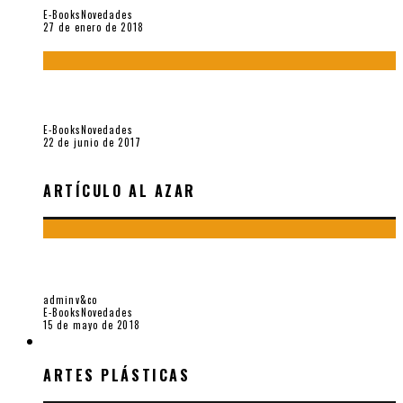
E-Books
Novedades
27 de enero de 2018
Jamás olvidados. Muestra de poesía búlgara reciente (Vallejo
& Co., 2017)
E-Books
Novedades
22 de junio de 2017
ARTÍCULO AL AZAR
“CÉSAR DÁVILA. DISTANTE PRESENCIA DEL OLVIDO».
HOMENAJE 100 AÑOS (VALLEJO & CO., 2018)
adminv&co
E-Books
Novedades
15 de mayo de 2018
ARTES PLÁSTICAS
ARTES PLÁSTICAS