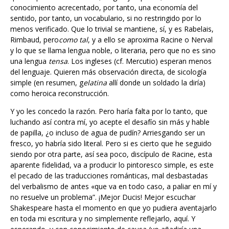
sentido, por tanto, un vocabulario, si no restringido por lo
menos verificado. Que lo trivial se mantiene, sí, y es Rabelais,
Rimbaud, pero
como tal
, y a ello se aproxima Racine o Nerval
y lo que se llama lengua noble, o literaria, pero que no es sino
una lengua
tensa
. Los ingleses (cf. Mercutio) esperan menos
del lenguaje. Quieren más observación directa, de sicología
simple (en resumen, g
elatina
allí donde un soldado la diría)
como heroica reconstrucción.
Y yo les concedo la razón. Pero haría falta por lo tanto, que
luchando así contra mí, yo acepte el desafío sin más y hable
de papilla, ¿o incluso de agua de pudín? Arriesgando ser un
fresco, yo habría sido literal. Pero si es cierto que he seguido
siendo por otra parte, así sea poco, discípulo de Racine, esta
aparente fidelidad, va a producir lo pintoresco simple, es este
el pecado de las traducciones románticas, mal desbastadas
del verbalismo de antes «que va en todo caso, a paliar en mí y
no resuelve un problema”. ¡Mejor Ducis! Mejor escuchar
Shakespeare hasta el momento en que yo pudiera aventajarlo
en toda mi escritura y no simplemente reflejarlo, aquí. Y
esperando, y con conocimiento de causa (yo añadiría una