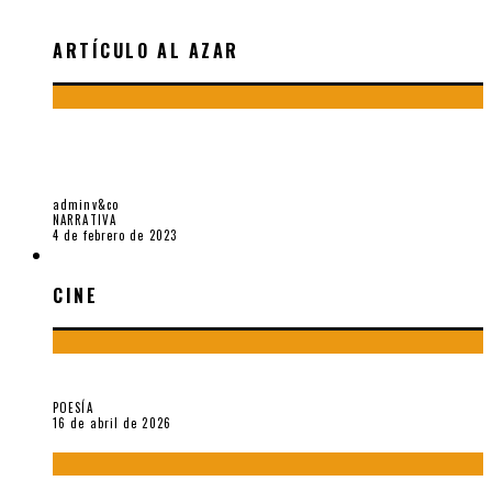
ARTÍCULO AL AZAR
“ESTE LIBRO EMPEZÓ SIENDO MI MODO DE TRANSITAR EL
DUELO POR LA MUERTE DE MI PADRE”. ENTREVISTA A MA.
ÁNGELES FORNERO*
adminv&co
NARRATIVA
4 de febrero de 2023
CINE
CINE
¡Gracias y adiós!, «Vallejo & Co.» se despide
POESÍA
16 de abril de 2026