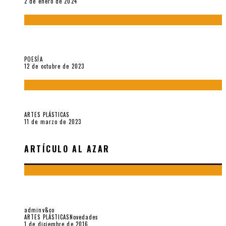
2 de enero de 2024
La creación artística en tiempos de la crisis climática, por
Sebastián Miranda Brenes
POESÍA
12 de octubre de 2023
Performance: «Cuerpx en Vela» (2023), de Germa Machuca
ARTES PLÁSTICAS
11 de marzo de 2023
ARTÍCULO AL AZAR
«ENTRE TERRITÓRIOS»: EL GESTO, LA PAUSA, DEL
COLECTIVO CAMBAR
adminv&co
ARTES PLÁSTICAS
Novedades
1 de diciembre de 2016