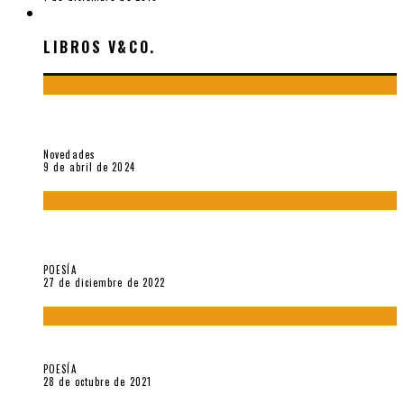
LIBROS V&CO.
LIBROS V&CO.
«La poesía en la vida y en la obra de Sebastián Salazar», por
Emilio A. Westphalen
Novedades
9 de abril de 2024
5 poemas de «Jardín mecánico» (2022), de Luis Alonso Cruz
Álvarez
POESÍA
27 de diciembre de 2022
Carlos Germán Belli. Un punto incandescente
POESÍA
28 de octubre de 2021