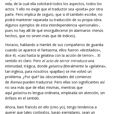
actos. Y ello no exige que el traductor sea «poeta» por otra
parte. Pero implica de seguro, que si él también escribe, no
podrá mantener separada su traducción de su propia obra.
Algunos ejemplos de esta interdependencia «personales-,
pues no hay allí de qué enorgullecerse (ni alarmarse: menús
hechos, que no sirven más que de índices).
Horacio, hablando a Hamlet de sus compañeros de guardia
cuando se aparece el fantasma, ellos fueron «destilados»,
dice él, «casi hasta la gelatina con la acción de terror»… El
sentido es claro. Pero
el acto de terror introduce
una
intensidad, trágica, donde
gelatina
(literalmente la «gelatina»,
tan inglesa, para nosotros «papilla») se me volvió un
problema. ¿Por qué? las obscenidades del comienzo
de
Romeo
pueden traducirse. Pero ellas son significantes así
no sea más que de ellas mismas, mientras que
aquí
gelatina
es lengua ordinaria, empleada sin atención, sin
énfasis en el sentido.
Ahora, bien francés en ello (creo yo), tengo tendencia a
querer que tales contextos, luego ejemplares, sean un
conocimiento acrecentado, por tanto, una economía del