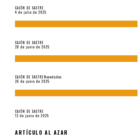
CAJÓN DE SASTRE
4 de julio de 2025
El hombre que vino del mar, por Maurizio Medo
CAJÓN DE SASTRE
28 de junio de 2025
«Morivivencias»: balas y flores en un mismo corazón
CAJÓN DE SASTRE
Novedades
26 de junio de 2025
Roger Santiváñez y el recuerdo de una guerra
CAJÓN DE SASTRE
12 de junio de 2025
ARTÍCULO AL AZAR