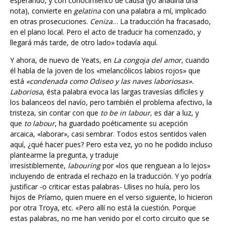
nota), convierte en
gelatina
con una palabra a mí, implicado
en otras prosecuciones.
Ceniza
… La traducción ha fracasado,
en el plano local. Pero el acto de traducir ha comenzado, y
llegará más tarde, de otro lado» todavía aquí.
Y ahora, de nuevo de Yeats, en
La congoja del amor
, cuando
él habla de la joven de los «melancólicos labios rojos» que
está
«condenada como Odiseo y las naves laboriosas».
Laboriosa
, ésta palabra evoca las largas travesías difíciles y
los balanceos del navío, pero también el problema afectivo, la
tristeza, sin contar con que
to be in labour
, es dar a luz, y
que
to labour
, ha guardado poéticamente su acepción
arcaica, «laborar», casi sembrar. Todos estos sentidos valen
aquí, ¿qué hacer pues? Pero esta vez, yo no he podido incluso
plantearme la pregunta, y traduje
irresistiblemente,
labouring
por «los que renguean a lo lejos»
incluyendo de entrada el rechazo en la traducción. Y yo podría
justificar -o criticar estas palabras- Ulises no huía, pero los
hijos de Príamo, quien muere en el verso siguiente, lo hicieron
por otra Troya, etc. «Pero allí no está la cuestión. Porque
estas palabras, no me han venido por el corto circuito que se
cree que va desde el traductor del texto a la traducción, sino