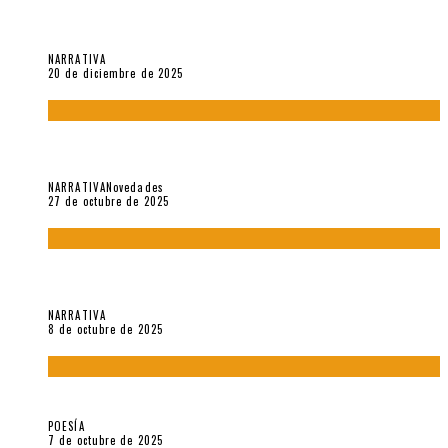
El espíritu de los signos en el «Maldito Hippie comunista»
(2018), de Edgar Lora
NARRATIVA
20 de diciembre de 2025
Trabajo interno: Radiografía de un futbolista que nunca
debutó en Primera
NARRATIVA
Novedades
27 de octubre de 2025
«Coreografía para trenzas solas» (2025). Entrevista a Teresa
Ruiz Rosas
NARRATIVA
8 de octubre de 2025
Elvira Hernández, poeta nómade
POESÍA
7 de octubre de 2025