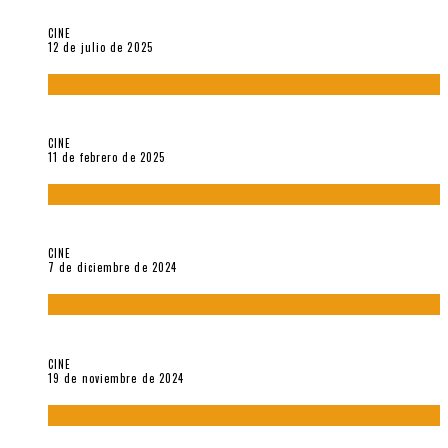
A propósito de The Pillow Book de Peter Greenaway
CINE
12 de julio de 2025
Sobre «Come and See» (1985), película de Elem Klimov
CINE
11 de febrero de 2025
Sobre Gena Rowlands y Alain Delon
CINE
7 de diciembre de 2024
Sobre «Akira» (1988), película de Katsuhiro Ôtomo
CINE
19 de noviembre de 2024
Sobre «Cartografía de lo invisible» (2021). Entrevista a