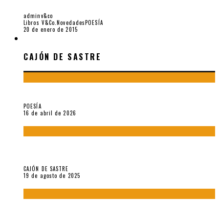
LAS HORMIGAS MONSTRUOSAS, POR NIELS HAV
adminv&co
Libros V&Co.
Novedades
POESÍA
20 de enero de 2015
CAJÓN DE SASTRE
CAJÓN DE SASTRE
¡Gracias y adiós!, «Vallejo & Co.» se despide
POESÍA
16 de abril de 2026
“Variaciones sobre el derecho a guardar silencio” (inédito),
de Anne Carson
CAJÓN DE SASTRE
19 de agosto de 2025
El reino sin soberanía del metarrelato occidental, por Ana
Arzoumanian