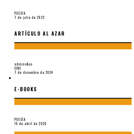
Robert Baca Oviedo
POESÍA
7 de julio de 2022
ARTÍCULO AL AZAR
SOBRE GENA ROWLANDS Y ALAIN DELON
adminv&co
CINE
7 de diciembre de 2024
E-BOOKS
E-BOOKS
¡Gracias y adiós!, «Vallejo & Co.» se despide
POESÍA
16 de abril de 2026