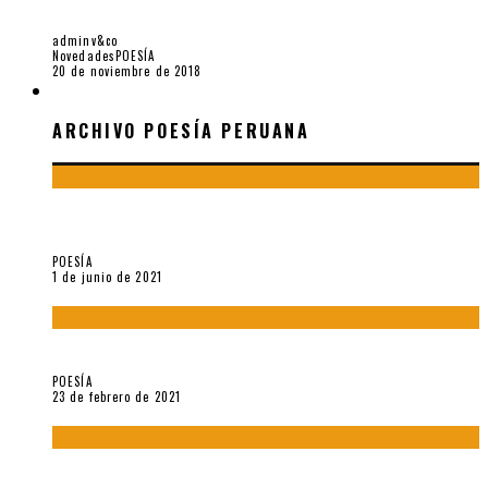
ESA SOMBRA MÍNIMA. 13 POEMAS DE MARIZE CASTRO
adminv&co
Novedades
POESÍA
20 de noviembre de 2018
ARCHIVO POESÍA PERUANA
ARCHIVO POESÍA PERUANA
¿Y si la carta más famosa de César Vallejo no fuese
exactamente suya?
POESÍA
1 de junio de 2021
«Trilce» y Otilia Villanueva Gonzales
POESÍA
23 de febrero de 2021
Carmen Ollé en Hora Zero y otras instantáneas del recuerdo