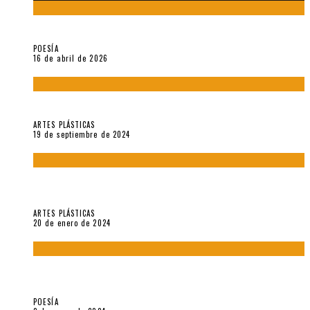
¡Gracias y adiós!, «Vallejo & Co.» se despide
POESÍA
16 de abril de 2026
Francis Bacon: notas de una entrevista con Peter Beard
ARTES PLÁSTICAS
19 de septiembre de 2024
Circunstancias y abnegaciones en una ciudad agrietada. En
“Estado Remanente/Una línea de vida”.
ARTES PLÁSTICAS
20 de enero de 2024
Sobre «Ese eco que une los ojos» (2023), de Silvia Goldman /
Esperanza Vives / Aldo Alcota
POESÍA