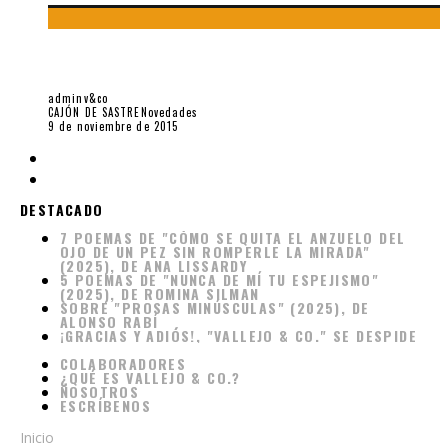
IDEA DE LA SALVACIÓN REVOLUCIONARIA DEL HOMBRE. J.C.
MARIÁTEGUI POR XAVIER ABRIL
adminv&co
CAJÓN DE SASTRE
Novedades
9 de noviembre de 2015
DESTACADO
7 POEMAS DE "CÓMO SE QUITA EL ANZUELO DEL
OJO DE UN PEZ SIN ROMPERLE LA MIRADA"
(2025), DE ANA LISSARDY
5 POEMAS DE "NUNCA DE MÍ TU ESPEJISMO"
(2025), DE ROMINA SILMAN
SOBRE "PROSAS MINÚSCULAS" (2025), DE
ALONSO RABÍ
¡GRACIAS Y ADIÓS!, "VALLEJO & CO." SE DESPIDE
COLABORADORES
¿QUÉ ES VALLEJO & CO.?
NOSOTROS
ESCRÍBENOS
Inicio
Novedades