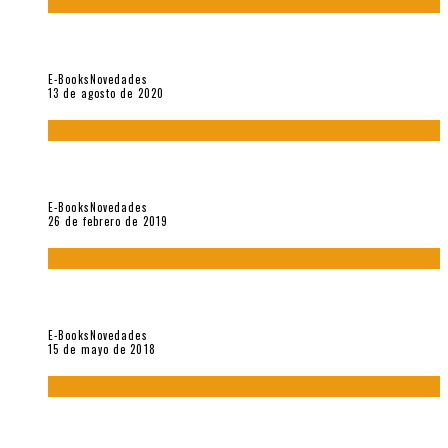
«El fakir confinado. Distante presencia del olvido». II
Coloquio (2020)
E-Books
Novedades
13 de agosto de 2020
Fuera del alcance de la memoria. [Antología poética 1998 –
2018], de Fabrício Marques
E-Books
Novedades
26 de febrero de 2019
“César Dávila. Distante presencia del olvido». Homenaje 100
años (Vallejo & Co., 2018)
E-Books
Novedades
15 de mayo de 2018
Con mi caracol y mi revólver. Muestra de poesía chilena
reciente (Vallejo & Co., 2018)