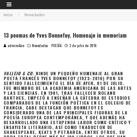
Inicio
Novedades
13 poemas de Yves Bonnefoy. Homenaje in memoriam
adminv&co
Novedades
POESÍA
2 de julio de 2016
VALLEJO & CO.
RINDE UN PEQUEÑO HOMENAJE AL GRAN
POETA FRANCÉS YVES BONNEFOY (1923-2016) POR SU
SENTIDO FALLECIMIENTO EL DÍA DE AYER, 01 DE JULIO.
FUE MIEMBRO DE LA ACADEMIA AMERICANA DE LAS ARTES
Y LAS CIENCIAS. EN 1981, TRAS FALLECER ROLAND
BARTHES, EMPEZÓ A ENSEÑAR LA CÁTEDRA DE ESTUDIOS
COMPARADOS DE LA FUNCIÓN POÉTICA EN EL COLEGIO DE
FRANCIA. CABE DESTACAR QUE BONNEFOY ES
CONSIDERADO UNA DE LAS PRINCIPALES FIGURAS DE LA
POESÍA EUROPEA CONTEMPORÁNEA, Y QUE ADEMÁS HA
DESARROLLADO UNA ESTUPENDA LABOR COMO CRÍTICO Y
ENSAYISTA LITERARIO, ASÍ COMO TRADUCTOR DE
SHAKESPEARE, KEATS Y PETRARCA, ENTRE OTROS. SU
OBRA TOTAL REÚNE MÁS DE 100 LIBROS, LOS QUE HAN