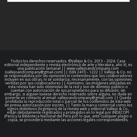
Todos los derechos reservados. ©Vallejo & Co. 2013 – 2024. Casa
editorial independiente y revista electrónica de arte y literatura, año XI, es
una publicación semanal || www.vallejoandcompany.com
(vallejoandcompany@gmail.com) || ISSN 2410 – 1222 || Vallejo & Co. no
se responsabiliza por las opiniones ni contenidos que sus colaboradores
incluyen en sus obras; ni se solidariza, necesariamente, con las opiniones
vertidas por sus colaboradores || Asimismo, las imágenes utilizadas en
esta revista han sido obtenidas de la red y son de dominio público o
cuentan con autorización de sus propietarios para su difusión; sin
embargo, si alguien tuviese derecho reservado sobre alguna, no dude en
ponerse en contacto al email: vallejoandcompany@gmail.com || Queda
prohibida la reproducción total o parcial de los contenidos de esta web
sin previa autorización por escrito. || Tanto la marca comercial como los
signos distintivos (logotipos) de la revista web y editorial Vallejo & Co.,
están debidamente registrados y protegidos en lo legal por INDECOPI
(Perú) y la Biblioteca Nacional del Perú por lo que, ante cualquier plagio o
copia, se procederá mediante las acciones legales correspondientes.