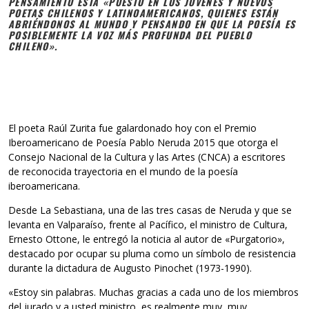
PENSAMIENTO ESTÁ «PUESTO EN LOS JÓVENES Y NUEVOS
POETAS CHILENOS Y LATINOAMERICANOS, QUIENES ESTÁN
ABRIÉNDONOS AL MUNDO Y PENSANDO EN QUE LA POESÍA ES
POSIBLEMENTE LA VOZ MÁS PROFUNDA DEL PUEBLO
CHILENO».
El poeta Raúl Zurita fue galardonado hoy con el Premio
Iberoamericano de Poesía Pablo Neruda 2015 que otorga el
Consejo Nacional de la Cultura y las Artes (CNCA) a escritores
de reconocida trayectoria en el mundo de la poesía
iberoamericana.
Desde La Sebastiana, una de las tres casas de Neruda y que se
levanta en Valparaíso, frente al Pacífico, el ministro de Cultura,
Ernesto Ottone, le entregó la noticia al autor de «Purgatorio»,
destacado por ocupar su pluma como un símbolo de resistencia
durante la dictadura de Augusto Pinochet (1973-1990).
«Estoy sin palabras. Muchas gracias a cada uno de los miembros
del jurado y a usted ministro, es realmente muy, muy