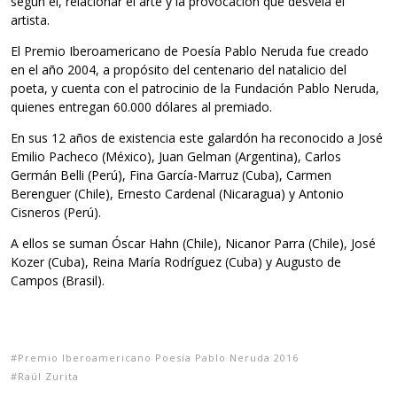
según él, relacionar el arte y la provocación que desvela el
artista.
El Premio Iberoamericano de Poesía Pablo Neruda fue creado
en el año 2004, a propósito del centenario del natalicio del
poeta, y cuenta con el patrocinio de la Fundación Pablo Neruda,
quienes entregan 60.000 dólares al premiado.
En sus 12 años de existencia este galardón ha reconocido a José
Emilio Pacheco (México), Juan Gelman (Argentina), Carlos
Germán Belli (Perú), Fina García-Marruz (Cuba), Carmen
Berenguer (Chile), Ernesto Cardenal (Nicaragua) y Antonio
Cisneros (Perú).
A ellos se suman Óscar Hahn (Chile), Nicanor Parra (Chile), José
Kozer (Cuba), Reina María Rodríguez (Cuba) y Augusto de
Campos (Brasil).
Premio Iberoamericano Poesía Pablo Neruda 2016
Raúl Zurita