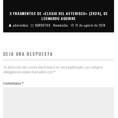
3 FRAGMENTOS DE «ELOGIO DEL ASTERISCO» (2024), DE
LEONARDO AGUIRRE
adminv&co
NARRATIVA
Novedades
31 de agosto de 2024
DEJA UNA RESPUESTA
Tu dirección de correo electrónico no será publicada.
Los campos
obligatorios están marcados con
*
Comentario
*