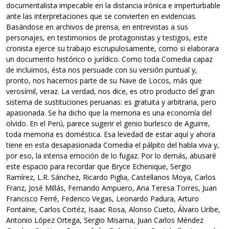
documentalista impecable en la distancia irónica e imperturbable
ante las interpretaciones que se convierten en evidencias.
Basándose en archivos de prensa, en entrevistas a sus
personajes, en testimonios de protagonistas y testigos, este
cronista ejerce su trabajo escrupulosamente, como si elaborara
un documento histórico o jurídico. Como toda Comedia capaz
de incluirnos, ésta nos persuade con su versión puntual y,
pronto, nos hacemos parte de su Nave de Locos, más que
verosímil, veraz. La verdad, nos dice, es otro producto del gran
sistema de sustituciones peruanas: es gratuita y arbitraria, pero
apasionada. Se ha dicho que la memoria es una economía del
olvido. En el Perú, parece sugerir el genio burlesco de Aguirre,
toda memoria es doméstica. Esa levedad de estar aquí y ahora
tiene en esta desapasionada Comedia el pálpito del habla viva y,
por eso, la intensa emoción de lo fugaz. Por lo demás, abusaré
este espacio para recordar que Bryce Echenique, Sergio
Ramírez, L.R. Sánchez, Ricardo Piglia, Castellanos Moya, Carlos
Franz, José Millás, Fernando Ampuero, Ana Teresa Torres, Juan
Francisco Ferré, Federico Vegas, Leonardo Padura, Arturo
Fontaine, Carlos Cortéz, Isaac Rosa, Alonso Cueto, Álvaro Uribe,
Antonio López Ortega, Sergio Misama, Juan Carlos Méndez