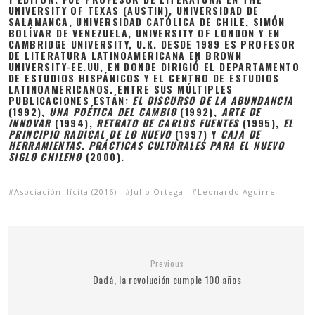
UNIVERSITY OF TEXAS (AUSTIN), UNIVERSIDAD DE
SALAMANCA, UNIVERSIDAD CATÓLICA DE CHILE, SIMÓN
BOLÍVAR DE VENEZUELA, UNIVERSITY OF LONDON Y EN
CAMBRIDGE UNIVERSITY, U.K. DESDE 1989 ES PROFESOR
DE LITERATURA LATINOAMERICANA EN BROWN
UNIVERSITY-EE.UU, EN DONDE DIRIGIÓ EL DEPARTAMENTO
DE ESTUDIOS HISPÁNICOS Y EL CENTRO DE ESTUDIOS
LATINOAMERICANOS. ENTRE SUS MÚLTIPLES
PUBLICACIONES ESTÁN:
EL DISCURSO DE LA ABUNDANCIA
(1992),
UNA POÉTICA DEL CAMBIO
(1992),
ARTE DE
INNOVAR
(1994),
RETRATO DE CARLOS FUENTES
(1995),
EL
PRINCIPIO RADICAL DE LO NUEVO
(1997) Y
CAJA DE
HERRAMIENTAS. PRÁCTICAS CULTURALES PARA EL NUEVO
SIGLO CHILENO
(2000).
Asociación ilícita (2016)
Julio Ortega
Leonardo Aguirre
Previous
Dadá, la revolución cumple 100 años