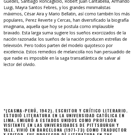
Guedes, Santiago Roncagliolo, Robert Juan Cantabella, Armando
Luigi, Mayra Santos Febres, y los grandes minimalistas
máximos, César Aira y Mario Bellatin, así como también los más
populares, Perez Reverte y Cercas, han diversificado la biografía
imaginaria, aquella que hoy se postula como implausible
bravado. Esta larga suma sugiere los sueños exorcizados de la
nación razonada: los sueños de la nación producen estrellas de
televisión. Pero todos parten del modelo quijotesco por
excelencia. Estos remedios de melancolía nos han persuadido de
que nadie es imposible en la saga transatlántica de salvar al
lector del olvido.
*(CASMA-PERÚ, 1942). ESCRITOR Y CRÍTICO LITERARIO.
ESTUDIÓ LITERATURA EN LA UNIVERSIDAD CATÓLICA EN
LIMA. EMIGRÓ A ESTADOS UNIDOS COMO PROFESOR
VISITANTE EN LAS UNIVERSIDADES DE PITTSBURGH Y
YALE. VIVIÓ EN BARCELONA (1971-73) COMO TRADUCTOR
Y EDITOR. FUE PROFESOR DE LITERATURA EN THE