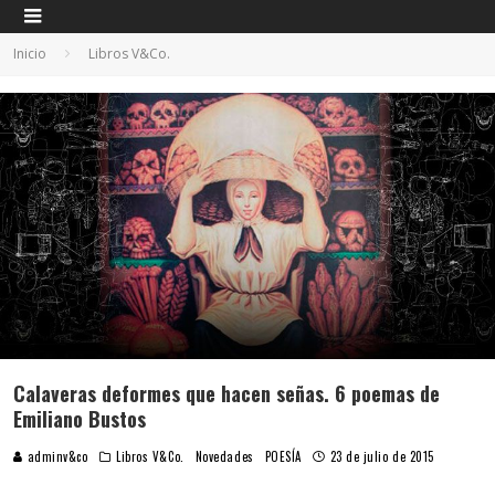
Inicio
Libros V&Co.
Calaveras deformes que hacen señas. 6 poemas de
Emiliano Bustos
adminv&co
Libros V&Co.
Novedades
POESÍA
23 de julio de 2015