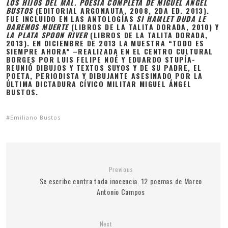
LOS HIJOS DEL MAL. POESÍA COMPLETA DE MIGUEL ÁNGEL
BUSTOS
(EDITORIAL ARGONAUTA, 2008, 2DA ED. 2013).
FUE INCLUIDO EN LAS ANTOLOGÍAS
SI HAMLET DUDA LE
DAREMOS MUERTE
(LIBROS DE LA TALITA DORADA, 2010) Y
LA PLATA SPOON RIVER
(LIBROS DE LA TALITA DORADA,
2013). EN DICIEMBRE DE 2013 LA MUESTRA “TODO ES
SIEMPRE AHORA” –REALIZADA EN EL CENTRO CULTURAL
BORGES POR LUIS FELIPE NOÉ Y EDUARDO STUPÍA-
REUNIÓ DIBUJOS Y TEXTOS SUYOS Y DE SU PADRE, EL
POETA, PERIODISTA Y DIBUJANTE ASESINADO POR LA
ÚLTIMA DICTADURA CÍVICO MILITAR MIGUEL ÁNGEL
BUSTOS.
Emiliano Bustos
Previous
Se escribe contra toda inocencia. 12 poemas de Marco
Antonio Campos
Next