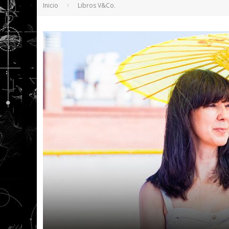
Inicio
Libros V&Co.
5 POEMAS DE "NUNCA DE MÍ TU ESPEJISMO
SOBRE "PROSAS MINÚSCULAS" (2025), DE
¡GRACIAS Y ADIÓS!, "VALLEJO & CO." SE DE