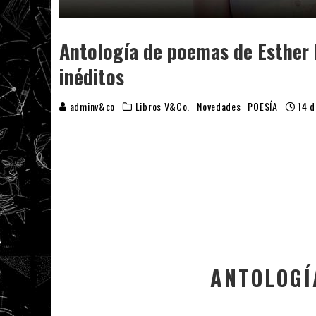
Antología de poemas de Esther 
inéditos
adminv&co
Libros V&Co.
Novedades
POESÍA
14 d
ANTOLOGÍ