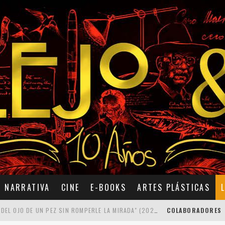
NARRATIVA
CINE
E-BOOKS
ARTES PLÁSTICAS
7 POEMAS DE "CÓMO SE QUITA EL ANZUELO DEL OJO DE UN PEZ SIN ROMPERLE LA MIRADA" (2025), DE ANA LISSARDY
COLABORADORES