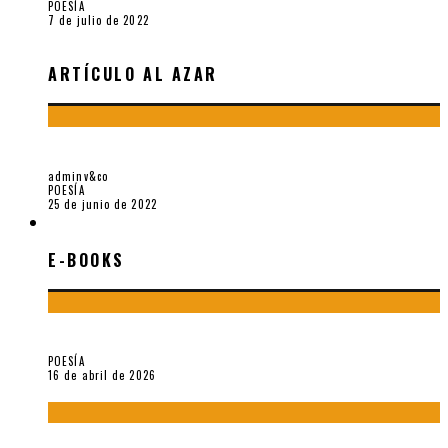
POESÍA
7 de julio de 2022
ARTÍCULO AL AZAR
TRILCE LVII Y LA PERSISTENCIA DEL PHARMAKON
adminv&co
POESÍA
25 de junio de 2022
E-BOOKS
E-BOOKS
¡Gracias y adiós!, «Vallejo & Co.» se despide
POESÍA
16 de abril de 2026
«El fakir confinado. Distante presencia del olvido». II