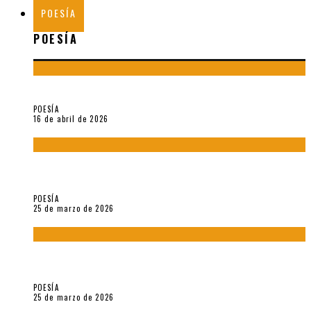
POESÍA
POESÍA
¡Gracias y adiós!, «Vallejo & Co.» se despide
POESÍA
16 de abril de 2026
7 poemas de «Cómo se quita el anzuelo del ojo de un pez sin
romperle la mirada» (2025), de Ana Lissardy
POESÍA
25 de marzo de 2026
5 poemas de «Nunca de mí tu espejismo» (2025), de Romina
Silman
POESÍA
25 de marzo de 2026