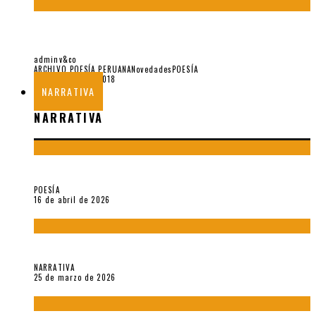
LAMPOS: ALGUNAS CARTAS DE JAVIER SOLOGUREN A
REYNALDO JIMÉNEZ (II PARTE)
adminv&co
ARCHIVO POESÍA PERUANA
Novedades
POESÍA
23 de agosto de 2018
NARRATIVA
NARRATIVA
¡Gracias y adiós!, «Vallejo & Co.» se despide
POESÍA
16 de abril de 2026
Sobre «Apartamentos Géminis» (2026), de Julio Hardisson
NARRATIVA
25 de marzo de 2026