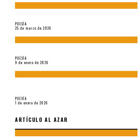
Sobre «Prosas minúsculas» (2025), de Alonso Rabí
POESÍA
25 de marzo de 2026
5 poemas de «Música imprecisa» (2025), de Néstor Mux
POESÍA
9 de enero de 2026
Fragmentos de «Hoy no hay tiempo para la eternidad (2024),
de María Mascheroni
POESÍA
1 de enero de 2026
ARTÍCULO AL AZAR