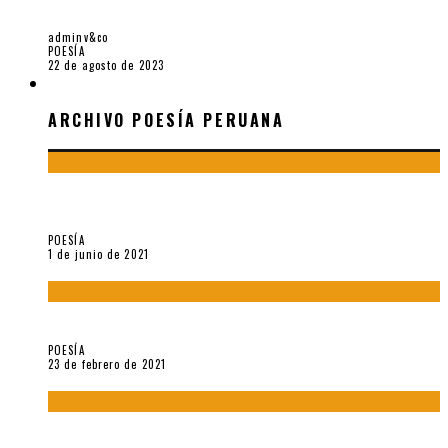
PRÓLOGO A «PARVAS» (2023), DE ERIKA RODRÍGUEZ
adminv&co
POESÍA
22 de agosto de 2023
ARCHIVO POESÍA PERUANA
ARCHIVO POESÍA PERUANA
¿Y si la carta más famosa de César Vallejo no fuese
exactamente suya?
POESÍA
1 de junio de 2021
«Trilce» y Otilia Villanueva Gonzales
POESÍA
23 de febrero de 2021
Carmen Ollé en Hora Zero y otras instantáneas del recuerdo