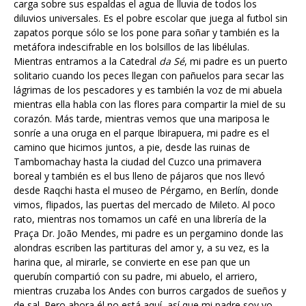
carga sobre sus espaldas el agua de lluvia de todos los
diluvios universales. Es el pobre escolar que juega al futbol sin
zapatos porque sólo se los pone para soñar y también es la
metáfora indescifrable en los bolsillos de las libélulas.
Mientras entramos a la Catedral
da Sé
, mi padre es un puerto
solitario cuando los peces llegan con pañuelos para secar las
lágrimas de los pescadores y es también la voz de mi abuela
mientras ella habla con las flores para compartir la miel de su
corazón. Más tarde, mientras vemos que una mariposa le
sonríe a una oruga en el parque Ibirapuera, mi padre es el
camino que hicimos juntos, a pie, desde las ruinas de
Tambomachay hasta la ciudad del Cuzco una primavera
boreal y también es el bus lleno de pájaros que nos llevó
desde Raqchi hasta el museo de Pérgamo, en Berlín, donde
vimos, flipados, las puertas del mercado de Mileto. Al poco
rato, mientras nos tomamos un café en una librería de la
Praça Dr. João Mendes, mi padre es un pergamino donde las
alondras escriben las partituras del amor y, a su vez, es la
harina que, al mirarle, se convierte en ese pan que un
querubín compartió con su padre, mi abuelo, el arriero,
mientras cruzaba los Andes con burros cargados de sueños y
de sal. Pero ahora él no está aquí, así que mi padre soy yo