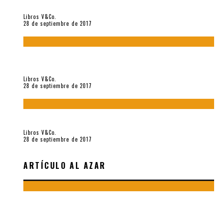
«Howl. Aullido» (2017), de Allen Ginsberg
Libros V&Co.
28 de septiembre de 2017
«Bodegón. Poemas recuperados 1973-1976» (2017), de
Enrique Verástegui
Libros V&Co.
28 de septiembre de 2017
«fe» (2016), de Bruno Pólack
Libros V&Co.
28 de septiembre de 2017
ARTÍCULO AL AZAR
CARLOS OQUENDO DE AMAT Y JORGE EIELSON DESDE LA
CRÍTICA, POR FRANCISCA BARRERA