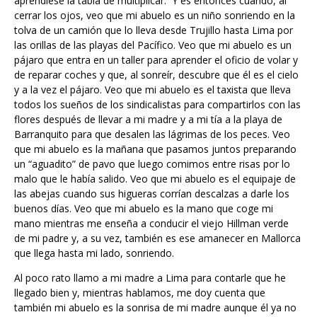
aprendiese la tabla de multiplicar. Y es entonces cuando, al
cerrar los ojos, veo que mi abuelo es un niño sonriendo en la
tolva de un camión que lo lleva desde Trujillo hasta Lima por
las orillas de las playas del Pacífico. Veo que mi abuelo es un
pájaro que entra en un taller para aprender el oficio de volar y
de reparar coches y que, al sonreír, descubre que él es el cielo
y a la vez el pájaro. Veo que mi abuelo es el taxista que lleva
todos los sueños de los sindicalistas para compartirlos con las
flores después de llevar a mi madre y a mi tía a la playa de
Barranquito para que desalen las lágrimas de los peces. Veo
que mi abuelo es la mañana que pasamos juntos preparando
un “aguadito” de pavo que luego comimos entre risas por lo
malo que le había salido. Veo que mi abuelo es el equipaje de
las abejas cuando sus higueras corrían descalzas a darle los
buenos días. Veo que mi abuelo es la mano que coge mi
mano mientras me enseña a conducir el viejo Hillman verde
de mi padre y, a su vez, también es ese amanecer en Mallorca
que llega hasta mi lado, sonriendo.
Al poco rato llamo a mi madre a Lima para contarle que he
llegado bien y, mientras hablamos, me doy cuenta que
también mi abuelo es la sonrisa de mi madre aunque él ya no