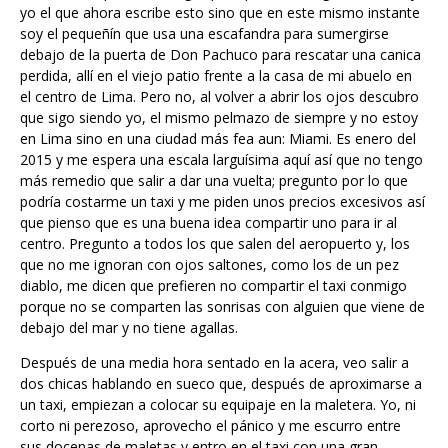
yo el que ahora escribe esto sino que en este mismo instante
soy el pequeñín que usa una escafandra para sumergirse
debajo de la puerta de Don Pachuco para rescatar una canica
perdida, allí en el viejo patio frente a la casa de mi abuelo en
el centro de Lima. Pero no, al volver a abrir los ojos descubro
que sigo siendo yo, el mismo pelmazo de siempre y no estoy
en Lima sino en una ciudad más fea aun: Miami. Es enero del
2015 y me espera una escala larguísima aquí así que no tengo
más remedio que salir a dar una vuelta; pregunto por lo que
podría costarme un taxi y me piden unos precios excesivos así
que pienso que es una buena idea compartir uno para ir al
centro. Pregunto a todos los que salen del aeropuerto y, los
que no me ignoran con ojos saltones, como los de un pez
diablo, me dicen que prefieren no compartir el taxi conmigo
porque no se comparten las sonrisas con alguien que viene de
debajo del mar y no tiene agallas.
Después de una media hora sentado en la acera, veo salir a
dos chicas hablando en sueco que, después de aproximarse a
un taxi, empiezan a colocar su equipaje en la maletera. Yo, ni
corto ni perezoso, aprovecho el pánico y me escurro entre
sus docenas de maletas y entro en el taxi con una gran