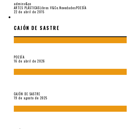
adminv&co
ARTES PLÁSTICAS
Libros V&Co.
Novedades
POESÍA
22 de abril de 2015
CAJÓN DE SASTRE
CAJÓN DE SASTRE
¡Gracias y adiós!, «Vallejo & Co.» se despide
POESÍA
16 de abril de 2026
“Variaciones sobre el derecho a guardar silencio” (inédito),
de Anne Carson
CAJÓN DE SASTRE
19 de agosto de 2025
El reino sin soberanía del metarrelato occidental, por Ana
Arzoumanian