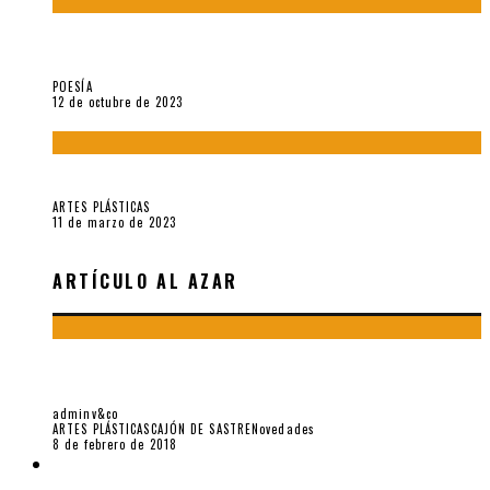
La creación artística en tiempos de la crisis climática, por
Sebastián Miranda Brenes
POESÍA
12 de octubre de 2023
Performance: «Cuerpx en Vela» (2023), de Germa Machuca
ARTES PLÁSTICAS
11 de marzo de 2023
ARTÍCULO AL AZAR
UN LUGAR PARA NINGÚN OBJETO: LAS ESCULTURAS
SUBTERRÁNEAS DE J. E. EIELSON
adminv&co
ARTES PLÁSTICAS
CAJÓN DE SASTRE
Novedades
8 de febrero de 2018
LIBROS V&CO.