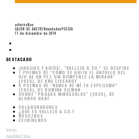
¿UN MINISTERIO PARA LA CULTURA?, POR SEBASTIÁN
SALAZAR BONDY
adminv&co
CAJÓN DE SASTRE
Novedades
POESÍA
17 de diciembre de 2014
DESTACADO
¡GRACIAS Y ADIÓS!, "VALLEJO & CO." SE DESPIDE
7 POEMAS DE "CÓMO SE QUITA EL ANZUELO DEL
OJO DE UN PEZ SIN ROMPERLE LA MIRADA"
(2025), DE ANA LISSARDY
5 POEMAS DE "NUNCA DE MÍ TU ESPEJISMO"
(2025), DE ROMINA SILMAN
SOBRE "PROSAS MINÚSCULAS" (2025), DE
ALONSO RABÍ
COLABORADORES
¿QUÉ ES VALLEJO & CO.?
NOSOTROS
ESCRÍBENOS
Inicio
NARRATIVA