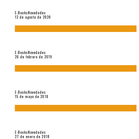
Coloquio (2020)
E-Books
Novedades
13 de agosto de 2020
Fuera del alcance de la memoria. [Antología poética 1998 –
2018], de Fabrício Marques
E-Books
Novedades
26 de febrero de 2019
“César Dávila. Distante presencia del olvido». Homenaje 100
años (Vallejo & Co., 2018)
E-Books
Novedades
15 de mayo de 2018
Con mi caracol y mi revólver. Muestra de poesía chilena
reciente (Vallejo & Co., 2018)
E-Books
Novedades
27 de enero de 2018