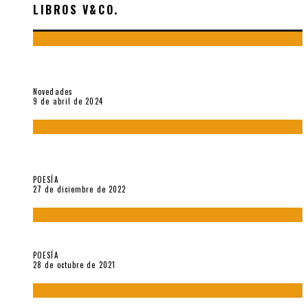
LIBROS V&CO.
«La poesía en la vida y en la obra de Sebastián Salazar», por
Emilio A. Westphalen
Novedades
9 de abril de 2024
5 poemas de «Jardín mecánico» (2022), de Luis Alonso Cruz
Álvarez
POESÍA
27 de diciembre de 2022
Carlos Germán Belli. Un punto incandescente
POESÍA
28 de octubre de 2021