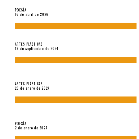
¡Gracias y adiós!, «Vallejo & Co.» se despide
POESÍA
16 de abril de 2026
Francis Bacon: notas de una entrevista con Peter Beard
ARTES PLÁSTICAS
19 de septiembre de 2024
Circunstancias y abnegaciones en una ciudad agrietada. En
“Estado Remanente/Una línea de vida”.
ARTES PLÁSTICAS
20 de enero de 2024
Sobre «Ese eco que une los ojos» (2023), de Silvia Goldman /
Esperanza Vives / Aldo Alcota
POESÍA
2 de enero de 2024