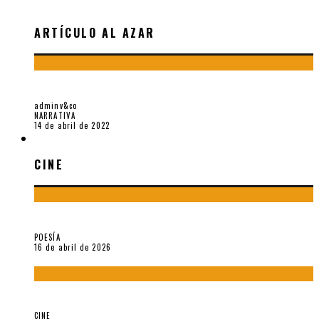
ARTÍCULO AL AZAR
1+1 CUENTOS DE JULIA WONG
adminv&co
NARRATIVA
14 de abril de 2022
CINE
CINE
¡Gracias y adiós!, «Vallejo & Co.» se despide
POESÍA
16 de abril de 2026
A propósito de The Pillow Book de Peter Greenaway
CINE