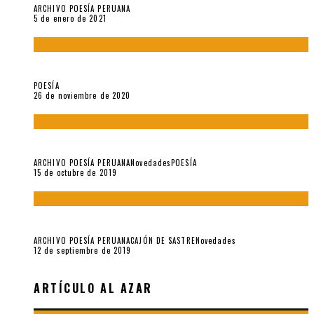
ARCHIVO POESÍA PERUANA
5 de enero de 2021
El doctorado de César Vallejo
POESÍA
26 de noviembre de 2020
Yo no pido postales sino cassettes de Lou Reed (Parte II)
ARCHIVO POESÍA PERUANA
Novedades
POESÍA
15 de octubre de 2019
Yo no pido postales sino cassettes de Lou Reed (Parte I)
ARCHIVO POESÍA PERUANA
CAJÓN DE SASTRE
Novedades
12 de septiembre de 2019
ARTÍCULO AL AZAR