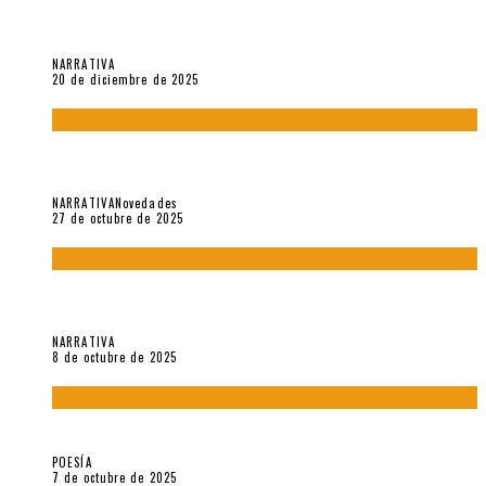
El espíritu de los signos en el «Maldito Hippie comunista»
(2018), de Edgar Lora
NARRATIVA
20 de diciembre de 2025
Trabajo interno: Radiografía de un futbolista que nunca
debutó en Primera
NARRATIVA
Novedades
27 de octubre de 2025
«Coreografía para trenzas solas» (2025). Entrevista a Teresa
Ruiz Rosas
NARRATIVA
8 de octubre de 2025
Elvira Hernández, poeta nómade
POESÍA
7 de octubre de 2025