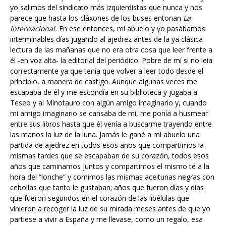
yo salimos del sindicato más izquierdistas que nunca y nos
parece que hasta los cláxones de los buses entonan
La
Internacional.
En ese entonces, mi abuelo y yo pasábamos
interminables días jugando al ajedrez antes de la ya clásica
lectura de las mañanas que no era otra cosa que leer frente a
él -en voz alta- la editorial del periódico. Pobre de mí si no leía
correctamente ya que tenía que volver a leer todo desde el
principio, a manera de castigo. Aunque algunas veces me
escapaba de él y me escondía en su biblioteca y jugaba a
Teseo y al Minotauro con algún amigo imaginario y, cuando
mi amigo imaginario se cansaba de mí, me ponía a husmear
entre sus libros hasta que él venía a buscarme trayendo entre
las manos la luz de la luna. Jamás le gané a mi abuelo una
partida de ajedrez en todos esos años que compartimos la
mismas tardes que se escapaban de su corazón, todos esos
años que caminamos juntos y compartimos el mismo té a la
hora del “lonche” y comimos las mismas aceitunas negras con
cebollas que tanto le gustaban; años que fueron días y días
que fueron segundos en el corazón de las libélulas que
vinieron a recoger la luz de su mirada meses antes de que yo
partiese a vivir a España y me llevase, como un regalo, esa