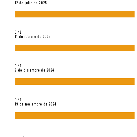
12 de julio de 2025
Sobre «Come and See» (1985), película de Elem Klimov
CINE
11 de febrero de 2025
Sobre Gena Rowlands y Alain Delon
CINE
7 de diciembre de 2024
Sobre «Akira» (1988), película de Katsuhiro Ôtomo
CINE
19 de noviembre de 2024
Sobre «Cartografía de lo invisible» (2021). Entrevista a
Robert Baca Oviedo