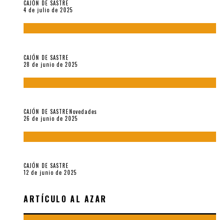
CAJÓN DE SASTRE
4 de julio de 2025
El hombre que vino del mar, por Maurizio Medo
CAJÓN DE SASTRE
28 de junio de 2025
«Morivivencias»: balas y flores en un mismo corazón
CAJÓN DE SASTRE
Novedades
26 de junio de 2025
Roger Santiváñez y el recuerdo de una guerra
CAJÓN DE SASTRE
12 de junio de 2025
ARTÍCULO AL AZAR