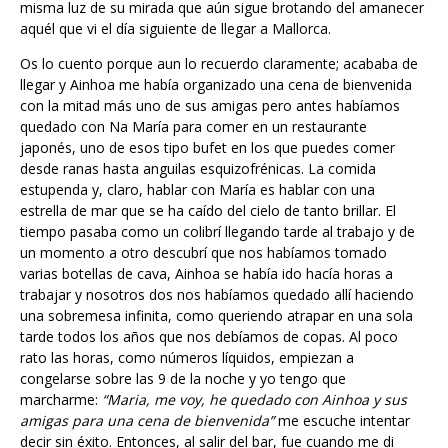
misma luz de su mirada que aún sigue brotando del amanecer
aquél que vi el día siguiente de llegar a Mallorca.
Os lo cuento porque aun lo recuerdo claramente; acababa de
llegar y Ainhoa me había organizado una cena de bienvenida
con la mitad más uno de sus amigas pero antes habíamos
quedado con Na María para comer en un restaurante
japonés, uno de esos tipo bufet en los que puedes comer
desde ranas hasta anguilas esquizofrénicas. La comida
estupenda y, claro, hablar con María es hablar con una
estrella de mar que se ha caído del cielo de tanto brillar. El
tiempo pasaba como un colibrí llegando tarde al trabajo y de
un momento a otro descubrí que nos habíamos tomado
varias botellas de cava, Ainhoa se había ido hacía horas a
trabajar y nosotros dos nos habíamos quedado allí haciendo
una sobremesa infinita, como queriendo atrapar en una sola
tarde todos los años que nos debíamos de copas. Al poco
rato las horas, como números líquidos, empiezan a
congelarse sobre las 9 de la noche y yo tengo que
marcharme:
“Maria, me voy, he quedado con Ainhoa y sus
amigas para una cena de bienvenida”
me escuche intentar
decir sin éxito. Entonces, al salir del bar, fue cuando me di