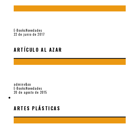
Jamás olvidados. Muestra de poesía búlgara reciente (Vallejo
& Co., 2017)
E-Books
Novedades
22 de junio de 2017
ARTÍCULO AL AZAR
DESTINOS PORTÁTILES. MUESTRA DE POESÍA VENEZOLANA
RECIENTE (VALLEJO & CO., 2015)
adminv&co
E-Books
Novedades
20 de agosto de 2015
ARTES PLÁSTICAS
ARTES PLÁSTICAS