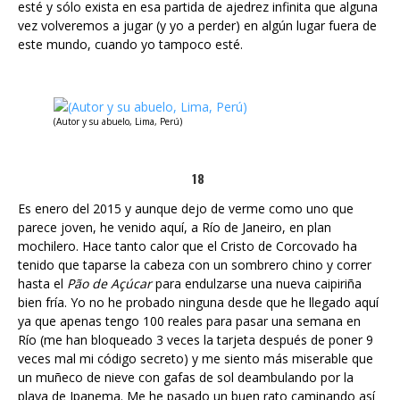
esté y sólo exista en esa partida de ajedrez infinita que alguna
vez volveremos a jugar (y yo a perder) en algún lugar fuera de
este mundo, cuando yo tampoco esté.
(Autor y su abuelo, Lima, Perú)
18
Es enero del 2015 y aunque dejo de verme como uno que
parece joven, he venido aquí, a Río de Janeiro, en plan
mochilero. Hace tanto calor que el Cristo de Corcovado ha
tenido que taparse la cabeza con un sombrero chino y correr
hasta el
Pão de Açúcar
para endulzarse una nueva caipiriña
bien fría. Yo no he probado ninguna desde que he llegado aquí
ya que apenas tengo 100 reales para pasar una semana en
Río (me han bloqueado 3 veces la tarjeta después de poner 9
veces mal mi código secreto) y me siento más miserable que
un muñeco de nieve con gafas de sol deambulando por la
playa de Ipanema. Me he pasado un buen rato caminando así