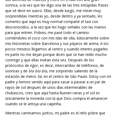
sonrisa, a la vez que les digo una de las tres estúpidas frases
que sé decir en sueco. Ellas, desde luego, me miran muy
sorprendidas mientras yo, desde dentro y ya sentado, les
comento que aquí es muy normal compartir el taxi con
desconocidos, a la vez que les hago señales con las manos
para que entren. Pobres; me pasé todo el camino
comiéndoles el coco con mis idas de olla, básicamente sobre
mis historietas sobre Barcelona y sus pájaros de arena. A los
pocos minutos llegamos al centro y cuando intento pagarles
mi parte no me dejan porque dicen que se han reído mucho
conmigo y que ellas invitan esta vez. Después de los
protocolos de rigor, es decir, intercambio de teléfonos, de
sonrisas y de
bla bla bla
, me sorprendo saliendo de la
estación de metro
Sé
, en el centro de São Paulo. Estoy con mi
padre y hemos venido aquí para sacar a pasear a un par de
rayos de sol después de unos días interminables de
chubascos, creo que aquí hasta llueven ranas y el sol es
únicamente la moneda con la que Dios compra el amanecer
cuando se le antoja una caipiriña.
Mientras caminamos juntos, mi padre es el niño pobre que