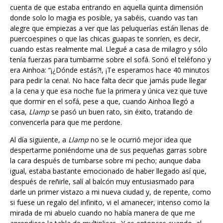
cuenta de que estaba entrando en aquella quinta dimensión
donde solo lo magia es posible, ya sabéis, cuando vas tan
alegre que empiezas a ver que las peluquerías están llenas de
puercoespines o que las chicas guapas te sonríen, es decir,
cuando estas realmente mal. Llegué a casa de milagro y sólo
tenía fuerzas para tumbarme sobre el sofá. Sonó el teléfono y
era Ainhoa: “¡¿Dónde estás?!, ¡Te esperamos hace 40 minutos
para pedir la cena!. No hace falta decir que jamás pude llegar
a la cena y que esa noche fue la primera y única vez que tuve
que dormir en el sofá, pese a que, cuando Ainhoa llegó a
casa,
Llamp
se pasó un buen rato, sin éxito, tratando de
convencerla para que me perdone.
Al día siguiente, a
Llamp
no se le ocurrió mejor idea que
despertarme poniéndome una de sus pequeñas garras sobre
la cara después de tumbarse sobre mi pecho; aunque daba
igual, estaba bastante emocionado de haber llegado así que,
después de reñirle, salí al balcón muy entusiasmado para
darle un primer vistazo a mi nueva ciudad y, de repente, como
si fuese un regalo del infinito, vi el amanecer, intenso como la
mirada de mi abuelo cuando no había manera de que me