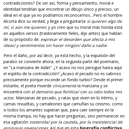
contradicciones? De ser así, forma y pensamiento, moral e
identidad tendrían que encontrar un dibujo único y preciso, un
ideal en el que ya no podríamos reconocernos…Pero el hombre
Alcorta dice su verdad, y llega a preguntarse
si quieren algo de
mí, si aún me quieren
; y yo creo que su moral más honda está
en aquellos versos (traidoramente fieles, dije antes) que hablan
de su propósito de:
expresar el desorden que afecta a mis
ideas/ y sentimientos sin hacer ningún/ daño a nadie
.
Pero el daño, por así decir, ya está hecho, y la expulsión del
paraíso se convierte ahora, en la segunda parte del poemario,
en “La manzana de Adán”. ¿Y acaso no nos persigue hasta aquí
el espíritu de la contradicción? ¿Acaso el pecado no es sabroso
precisamente porque esconde un fondo turbio? Desde el primer
instante, el poeta muerde
cínicamente
la manzana y se
encuentra con
el demonio que fertiliza/ con su odio todos mis
actos.
Manzanas de pecado, y ratas que viven en lo íntimo, y
camas revueltas, y camaleones que camuflan su cinismo, como
si todos los amantes supieran que, para caer siempre en la
misma trampa, no hay que hacer preguntas, sino permanecer en
esa agitación
sostenida/ por la cautela, por la inexistencia/ de
espinosas revelaciones
. Así que en esta
biografía conflictiva