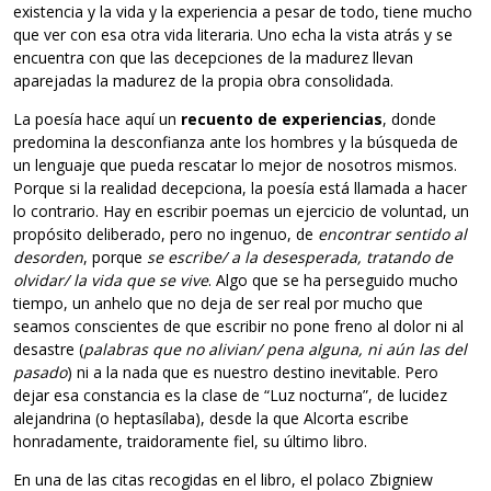
existencia y la vida y la experiencia a pesar de todo, tiene mucho
que ver con esa otra vida literaria. Uno echa la vista atrás y se
encuentra con que las decepciones de la madurez llevan
aparejadas la madurez de la propia obra consolidada.
La poesía hace aquí un
recuento de experiencias
, donde
predomina la desconfianza ante los hombres y la búsqueda de
un lenguaje que pueda rescatar lo mejor de nosotros mismos.
Porque si la realidad decepciona, la poesía está llamada a hacer
lo contrario. Hay en escribir poemas un ejercicio de voluntad, un
propósito deliberado, pero no ingenuo, de
encontrar sentido al
desorden
, porque
se escribe/ a la desesperada, tratando de
olvidar/ la vida que se vive
. Algo que se ha perseguido mucho
tiempo, un anhelo que no deja de ser real por mucho que
seamos conscientes de que escribir no pone freno al dolor ni al
desastre (
palabras que no alivian/ pena alguna, ni aún las del
pasado
) ni a la nada que es nuestro destino inevitable. Pero
dejar esa constancia es la clase de “Luz nocturna”, de lucidez
alejandrina (o heptasílaba), desde la que Alcorta escribe
honradamente, traidoramente fiel, su último libro.
En una de las citas recogidas en el libro, el polaco Zbigniew