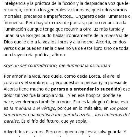
inteligencia y la práctica de la ficción y la despiadada voz que le
recuerda, como a los generales victoriosos, que todos somos
mortales, precarios e imperfectos… Ungaretti decía iluminarse d
´immenso. Pero hay otra raza de poetas, que no renuncia a la
iluminación aunque tenga que recurrir a otra luz más turbia y
lunar. Si ya Borges pudo hablar irónicamente de la
maestría
de
Dios que le dio a la vez los libros y a la noche, Alcorta, en dos
versos que pueden ser la clave no ya de este libro sino de toda
una trayectoria poética, afirma:
soy/ un ser contradictorio, me ilumina/ la oscuridad
Por amor a la vida, nos duele, como decía Lorca, el aire, el
corazón y el sombrero… pero puestos a pensar (y la poesía de
Alcorta tiene mucho de
pararse a entender lo sucedido
) ese
dolor tal vez fue la propia vida… Y en ese hospital donde se
nace, vendremos también a morir. Esa es la alegría última, esa
es
la mañana o el vértigo
, porque en lo más alto, en
los pisos
superiores
, una
ventisca inesperada azota… los cimientos del
paraíso
. Es el frío del futuro, que ya sopla…
Advertidos estamos. Pero nos queda aquí esta salvaguarda. Y