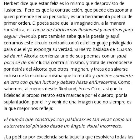
Herbert dice que estar feliz es lo mismo que desprovisto de
ilusiones. Pero es que la contradicción, que puede desazonar a
quien pretende ser un pensador, es una herramienta poética de
primer orden. El poeta sabe que la imaginación, a la manera
romántica, es
capaz de fabricarnos ilusiones/ y mentiras para
seguir viviendo
, pero también sabe que la poesía (y aquí
cerramos este círculo contradictorio) es el lenguaje privilegiado
para que el yo exponga su verdad. Si Hierro hablaba de
Cuanto
sé de mí
, Alcorta comienza uno de sus poemas con un
¡qué
poco sé de mí!
Y lucha contra sí mismo, y trata de reconocerse
por detrás del Alcorta que otros imaginan, y trata de salvarse
incluso de la escritura misma que lo retrata y
que me convierte
en otro con quien lucho/ y debato hasta enfurecerme
. Como
sabemos, al menos desde Rimbaud, Yo es Otro, así que la
fidelidad al propio retrato está marcada por el quiebro, por la
suplantación, por el ir y venir de una imagen que no siempre es
la que mejor nos refleja:
El mundo que construyo con palabras/ es tan veraz como un
autorretrato/ pintado desde un ángulo visual incorrecto
.
¿La poética por excelencia sería aquella que resolviera todas las