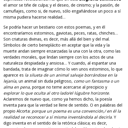
el amor se tiñe de culpa; y el deseo, de cinismo; y la pasión, de
camuflajes, como si, de nuevo, sólo engañándose un poco a sí
misma pudiera hacerse realidad…
Se podría hacer un bestiario con estos poemas, y en él
encontraríamos estorninos, gaviotas, peces, ratas, chinches…
Son criaturas divinas, es decir, más allá del bien y del mal.
Símbolos de cierto beneplácito en aceptar que la vida y la
muerte andan siempre enzarzadas la una con la otra, como las
verdades morales, que lindan siempre con los actos de una
naturaleza despiadada y ansiosa… Y cuando, al espantar una
bandada, trata de imaginar cómo lo ven unos estorninos, lo que
aparece es
la silueta de un animal salvaje borrándose en la
lejanía
, un animal sin duda peligroso,
como un fantasma o un
alma en pena
, porque no teme acercarse al precipicio y
explorar lo que oculta al otro lado/el lúgubre horizonte
.
Aclaremos de nuevo que, como ya hemos dicho, la poesía
inventa para que la verdad se llene de sentido. O en palabras del
propio Alcorta:
porque un poema es una convención,/ en él la
realidad se reconoce/ a sí misma inventándola al decirla
. Y
digo inventa en el sentido de la retórica clásica; es decir,