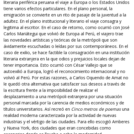
literaria periférica peruana el viaje a Europa o los Estados Unidos
tiene varios efectos particulares. En el plano personal, la
emigración se convierte en un rito de pasaje de la juventud a la
adultez. En el plano institucional y literario el viaje consagra y
legitima al escritor. En el caso de retorno, como ocurrió con José
Carlos Mariátegui que volvió de Europa al Perú, el viajero trae
las novedades artísticas y teóricas de la metrópoli que son
ávidamente escuchadas o leídas por sus contemporáneos. En el
caso de exilio, se hace factible la consagración en una institución
literaria extranjera en la que odios y prejuicios locales dejan de
tener importancia. Esto ocurrió con César Vallejo que se
autoexilió a Europa, logró el reconocimiento internacional y no
volvió al Perú. Por estas razones, a Carlos Oquendo de Amat no
le quedó otra alternativa que satisfacer sus deseos a través de
la escritura frente a la imposibilidad de realizar el
desplazamiento a una metrópoli extranjera por una situación
personal marcada por la carencia de medios económicos y de
títulos universitarios. Así recreó en
Cinco metros de poemas
una
realidad moderna caracterizada por la actividad de nuevas
industrias y el vértigo de las ciudades. Para ello escogió Amberes
y Nueva York, dos ciudades que eran concebidas como