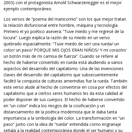
2003) con el protagonista Arnold Schwarzenegger es el mejor
ejemplo contemporáneo.
Los versos de “poema del manicomio” son los que mejor tratan
la relación disfuncional entre hombre, máquina y tecnología.
Primero el yo poético asevera: “Tuve miedo y me regresé de la
locura”. Luego explica la razón de su miedo en un verso
quebrado espacialmente: “Tuve miedo de ser/ una rueda/ un
color/ un paso/ PORQUE MIS OJOS ERAN NIÑOS/ Y mi corazón/
un botón más de mi camisa de fuerza”. Cuando se refiere al
hecho de haberse convertido en rueda está aludiendo a varios
aspectos del desarrollo del capitalismo. Una de las invenciones
claves del desarrollo del capitalismo que subsecuentemente
facilitó la conquista de culturas amerindias fue la rueda. También
este verso alude al hecho de convertirse en cosa por efectos del
capitalismo que a ciertos seres humanos les da esta calidad al
poder disponer de sus cuerpos. El hecho de haberse convertido
en “un color” indica los riesgos de la cosificación y un
distanciamiento de la poética modernista que le daba tanta
importancia a la simbología del color. La transformación en “un
paso” junto con la idea de “rueda” entendida como engranaje
señala a la realidad contemporánea donde el ser humano y su