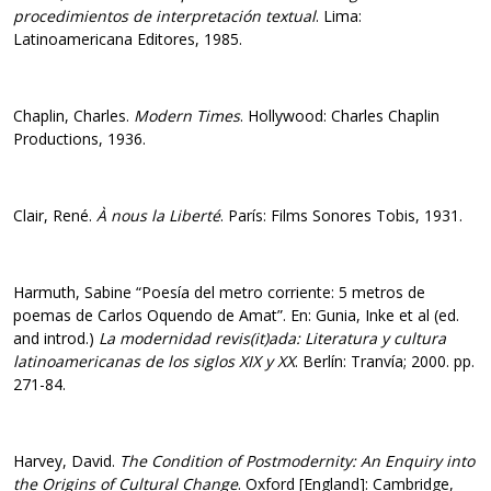
procedimientos de interpretación textual
. Lima:
Latinoamericana Editores, 1985.
Chaplin, Charles.
Modern Times
. Hollywood: Charles Chaplin
Productions, 1936.
Clair, René.
À nous la Liberté
. París: Films Sonores Tobis, 1931.
Harmuth, Sabine “Poesía del metro corriente: 5 metros de
poemas de Carlos Oquendo de Amat”. En: Gunia, Inke et al (ed.
and introd.)
La modernidad revis(it)ada: Literatura y cultura
latinoamericanas de los siglos XIX y XX
. Berlín: Tranvía; 2000. pp.
271-84.
Harvey, David.
The Condition of Postmodernity: An Enquiry into
the Origins of Cultural Change
. Oxford [England]: Cambridge,