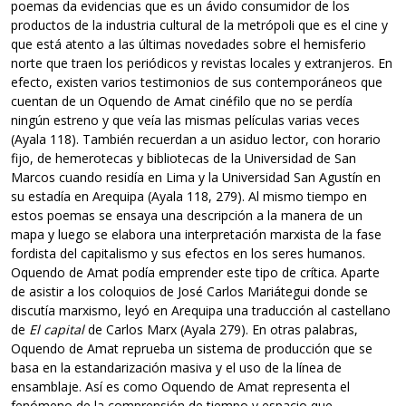
poemas da evidencias que es un ávido consumidor de los
productos de la industria cultural de la metrópoli que es el cine y
que está atento a las últimas novedades sobre el hemisferio
norte que traen los periódicos y revistas locales y extranjeros. En
efecto, existen varios testimonios de sus contemporáneos que
cuentan de un Oquendo de Amat cinéfilo que no se perdía
ningún estreno y que veía las mismas películas varias veces
(Ayala 118). También recuerdan a un asiduo lector, con horario
fijo, de hemerotecas y bibliotecas de la Universidad de San
Marcos cuando residía en Lima y la Universidad San Agustín en
su estadía en Arequipa (Ayala 118, 279). Al mismo tiempo en
estos poemas se ensaya una descripción a la manera de un
mapa y luego se elabora una interpretación marxista de la fase
fordista del capitalismo y sus efectos en los seres humanos.
Oquendo de Amat podía emprender este tipo de crítica. Aparte
de asistir a los coloquios de José Carlos Mariátegui donde se
discutía marxismo, leyó en Arequipa una traducción al castellano
de
El capital
de Carlos Marx (Ayala 279). En otras palabras,
Oquendo de Amat reprueba un sistema de producción que se
basa en la estandarización masiva y el uso de la línea de
ensamblaje. Así es como Oquendo de Amat representa el
fenómeno de la comprensión de tiempo y espacio que