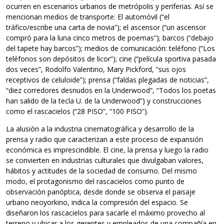
ocurren en escenarios urbanos de metrópolis y periferias. Así se
mencionan medios de transporte: El automóvil (“el
tráfico/escribe una carta de novia”); el ascensor (“un ascensor
compró para la luna cinco metros de poemas”); barcos (“debajo
del tapete hay barcos”); medios de comunicación: teléfono (“Los
teléfonos son depósitos de licor”); cine (“película sportiva pasada
dos veces”, Rodolfo Valentino, Mary Pickford, “sus ojos
receptivos de celuloide”); prensa (“faldas plegadas de noticias”,
“diez corredores desnudos en la Underwood”, “Todos los poetas
han salido de la tecla U. de la Underwood”) y construcciones
como el rascacielos (“28 PISO”, “100 PISO”).
La alusión a la industria cinematográfica y desarrollo de la
prensa y radio que caracterizan a este proceso de expansión
económica es imprescindible. El cine, la prensa y luego la radio
se convierten en industrias culturales que divulgaban valores,
hábitos y actitudes de la sociedad de consumo. Del mismo
modo, el protagonismo del rascacielos como punto de
observación panóptica, desde donde se observa el paisaje
urbano neoyorkino, indica la compresión del espacio. Se
diseñaron los rascacielos para sacarle el máximo provecho al
terreno y ubicar a los gerentes y empleados de una compañía en