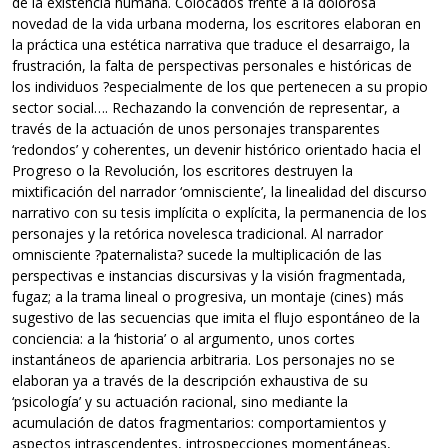
de la existencia humana. Colocados frente a la dolorosa
novedad de la vida urbana moderna, los escritores elaboran en
la práctica una estética narrativa que traduce el desarraigo, la
frustración, la falta de perspectivas personales e históricas de
los individuos ?especialmente de los que pertenecen a su propio
sector social…. Rechazando la convención de representar, a
través de la actuación de unos personajes transparentes
‘redondos’ y coherentes, un devenir histórico orientado hacia el
Progreso o la Revolución, los escritores destruyen la
mixtificación del narrador ‘omnisciente’, la linealidad del discurso
narrativo con su tesis implícita o explícita, la permanencia de los
personajes y la retórica novelesca tradicional. Al narrador
omnisciente ?paternalista? sucede la multiplicación de las
perspectivas e instancias discursivas y la visión fragmentada,
fugaz; a la trama lineal o progresiva, un montaje (cines) más
sugestivo de las secuencias que imita el flujo espontáneo de la
conciencia: a la ‘historia’ o al argumento, unos cortes
instantáneos de apariencia arbitraria. Los personajes no se
elaboran ya a través de la descripción exhaustiva de su
‘psicología’ y su actuación racional, sino mediante la
acumulación de datos fragmentarios: comportamientos y
aspectos intrascendentes, introspecciones momentáneas,