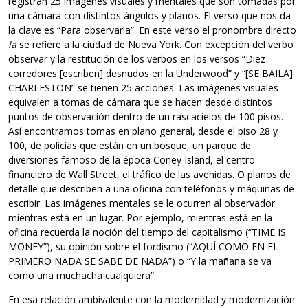
registran 25 imágenes visuales y mentales que son tomadas por
una cámara con distintos ángulos y planos. El verso que nos da
la clave es “Para observarla”. En este verso el pronombre directo
la
se refiere a la ciudad de Nueva York. Con excepción del verbo
observar y la restitución de los verbos en los versos “Diez
corredores [escriben] desnudos en la Underwood” y “[SE BAILA]
CHARLESTON” se tienen 25 acciones. Las imágenes visuales
equivalen a tomas de cámara que se hacen desde distintos
puntos de observación dentro de un rascacielos de 100 pisos.
Así encontramos tomas en plano general, desde el piso 28 y
100, de policías que están en un bosque, un parque de
diversiones famoso de la época Coney Island, el centro
financiero de Wall Street, el tráfico de las avenidas. O planos de
detalle que describen a una oficina con teléfonos y máquinas de
escribir. Las imágenes mentales se le ocurren al observador
mientras está en un lugar. Por ejemplo, mientras está en la
oficina recuerda la noción del tiempo del capitalismo (“TIME IS
MONEY”), su opinión sobre el fordismo (“AQUÍ COMO EN EL
PRIMERO NADA SE SABE DE NADA”) o “Y la mañana se va
como una muchacha cualquiera”.
En esa relación ambivalente con la modernidad y modernización