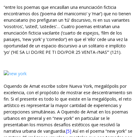
“entre los poemas que encasillan una enunciación ficticia
encontramos dos (‘poema del manicomio’ y ‘mar’) que no tienen
enunciatario (no prefiguran un ‘tú’ discursivo, ni en sus variantes
‘vosotros’, ‘usted’, ‘ustedes’… Cuatro poemas entrañan una
enunciación ficticia vacilante (‘cuarto de espejos, ‘film de los
paisajes, ‘new york’ y ‘comedor’) en que el ‘ello’ cede una vez la
oportunidad de un espacio discursivo a un solitario e implícito
‘yo’ (‘HE SA LI DO/RE PE TI DO/POR 25 VENTA-/NAS’” (121).
Oquendo de Amat escribe sobre Nueva York, megalópolis por
excelencia, con el propósito de mostrar ese descentramiento sin
fin. Si el presente es todo lo que existe en la megalópolis, el reto
artístico es representar la mayor cantidad de experiencias y
percepciones simultáneas. A Oquendo de Amat en los poemas
urbanos en general y en “new york” en particular se le
presentaban los mismos desafíos estéticos que resolvió la
narrativa urbana de vanguardia.
[5]
Así en el poema “new york” se