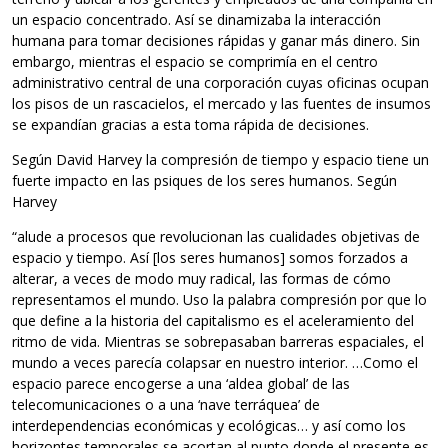
un espacio concentrado. Así se dinamizaba la interacción
humana para tomar decisiones rápidas y ganar más dinero. Sin
embargo, mientras el espacio se comprimía en el centro
administrativo central de una corporación cuyas oficinas ocupan
los pisos de un rascacielos, el mercado y las fuentes de insumos
se expandían gracias a esta toma rápida de decisiones.
Según David Harvey la compresión de tiempo y espacio tiene un
fuerte impacto en las psiques de los seres humanos. Según
Harvey
“alude a procesos que revolucionan las cualidades objetivas de
espacio y tiempo. Así [los seres humanos] somos forzados a
alterar, a veces de modo muy radical, las formas de cómo
representamos el mundo. Uso la palabra compresión por que lo
que define a la historia del capitalismo es el aceleramiento del
ritmo de vida. Mientras se sobrepasaban barreras espaciales, el
mundo a veces parecía colapsar en nuestro interior. …Como el
espacio parece encogerse a una ‘aldea global’ de las
telecomunicaciones o a una ‘nave terráquea’ de
interdependencias económicas y ecológicas… y así como los
horizontes temporales se acortan al punto donde el presente es