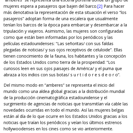
mujeres espera a pasajeros que bajen del barco.
[2]
Para hacer
más denotativa la representación de esta situación el verso “los
pasajeros” adoptan forma de una escalera que usualmente
tenían los barcos de la época para embarcar y desembarcar a la
tripulación y viajeros. Asimismo, las mujeres son configuradas
como que están bien informadas por los periódicos y las
películas estadounidenses: “Las señoritas/ con sus faldas
plegadas de noticias/ y sus ojos receptivos de celuloide”. Ellas
tienen conocimiento de la fauna, los habitantes y la concepción
de los Estados Unidos como tierra de la prosperidad: “Los
curiosos leen en sus ojos paisajes de América/ y el puma que
abraza a los indios con sus botas/ s u r t i d o r e s d e o r o”.
Del mismo modo en “amberes” se representa el inicio del
mundo como una aldea global gracias a la distribución mundial
de la producción cinematográfica estadounidense y el
surgimiento de agencias de noticias que transmitían vía cable las
novedades ocurridas en todo el mundo. Así las mujeres belgas
están al día de lo que ocurre en los Estados Unidos gracias a los
noticias que traían los periódicos y veían los últimos estrenos
hollywoodenses en los cines como se vio anteriormente.