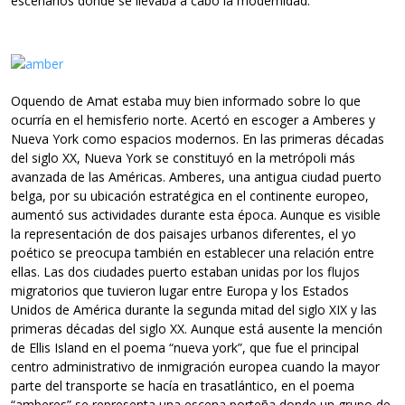
escenarios donde se llevaba a cabo la modernidad.
Oquendo de Amat estaba muy bien informado sobre lo que
ocurría en el hemisferio norte. Acertó en escoger a Amberes y
Nueva York como espacios modernos. En las primeras décadas
del siglo XX, Nueva York se constituyó en la metrópoli más
avanzada de las Américas. Amberes, una antigua ciudad puerto
belga, por su ubicación estratégica en el continente europeo,
aumentó sus actividades durante esta época. Aunque es visible
la representación de dos paisajes urbanos diferentes, el yo
poético se preocupa también en establecer una relación entre
ellas. Las dos ciudades puerto estaban unidas por los flujos
migratorios que tuvieron lugar entre Europa y los Estados
Unidos de América durante la segunda mitad del siglo XIX y las
primeras décadas del siglo XX. Aunque está ausente
la mención
de Ellis Island en el poema “nueva york”, que fue el principal
centro administrativo de inmigración europea cuando la mayor
parte del transporte se hacía en trasatlántico, en el poema
“amberes” se representa una escena porteña donde un grupo de