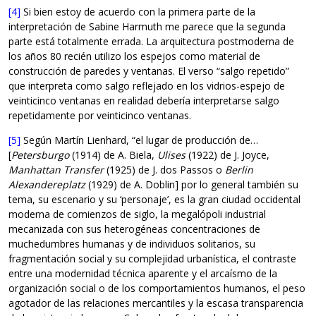
[4]
Si bien estoy de acuerdo con la primera parte de la
interpretación de Sabine Harmuth me parece que la segunda
parte está totalmente errada. La arquitectura postmoderna de
los años 80 recién utilizo los espejos como material de
construcción de paredes y ventanas. El verso “salgo repetido”
que interpreta como salgo reflejado en los vidrios-espejo de
veinticinco ventanas en realidad debería interpretarse salgo
repetidamente por veinticinco ventanas.
[5]
Según Martín Lienhard, “el lugar de producción de…
[
Petersburgo
(1914) de A. Biela,
Ulises
(1922) de J. Joyce,
Manhattan Transfer
(1925) de J. dos Passos o
Berlin
Alexandereplatz
(1929) de A. Doblin] por lo general también su
tema, su escenario y su ‘personaje’, es la gran ciudad occidental
moderna de comienzos de siglo, la megalópoli industrial
mecanizada con sus heterogéneas concentraciones de
muchedumbres humanas y de individuos solitarios, su
fragmentación social y su complejidad urbanística, el contraste
entre una modernidad técnica aparente y el arcaísmo de la
organización social o de los comportamientos humanos, el peso
agotador de las relaciones mercantiles y la escasa transparencia