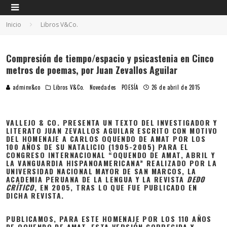
Inicio
Libros V&Co.
Compresión de tiempo/espacio y psicastenia en Cinco
metros de poemas, por Juan Zevallos Aguilar
adminv&co
Libros V&Co.
Novedades
POESÍA
26 de abril de 2015
VALLEJO & CO. PRESENTA UN TEXTO DEL INVESTIGADOR Y
LITERATO JUAN ZEVALLOS AGUILAR ESCRITO CON MOTIVO
DEL HOMENAJE A CARLOS OQUENDO DE AMAT POR LOS
100 AÑOS DE SU NATALICIO (1905-2005) PARA EL
CONGRESO INTERNACIONAL “OQUENDO DE AMAT, ABRIL Y
LA VANGUARDIA HISPANOAMERICANA” REALIZADO POR LA
UNIVERSIDAD NACIONAL MAYOR DE SAN MARCOS, LA
ACADEMIA PERUANA DE LA LENGUA Y LA REVISTA
DEDO
CRÍTICO
, EN 2005, TRAS LO QUE FUE PUBLICADO EN
DICHA REVISTA.
PUBLICAMOS, PARA ESTE HOMENAJE POR LOS 110 AÑOS
DE OQUENDO DE AMAT, ESTA VERSIÓN CORREGIDA Y