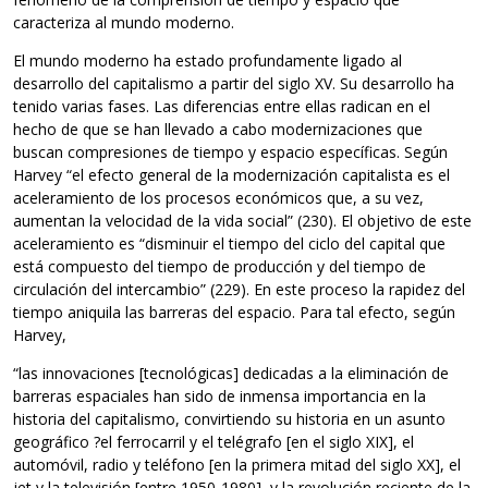
caracteriza al mundo moderno.
El mundo moderno ha estado profundamente ligado al
desarrollo del capitalismo a partir del siglo XV. Su desarrollo ha
tenido varias fases. Las diferencias entre ellas radican en el
hecho de que se han llevado a cabo modernizaciones que
buscan compresiones de tiempo y espacio específicas. Según
Harvey “el efecto general de la modernización capitalista es el
aceleramiento de los procesos económicos que, a su vez,
aumentan la velocidad de la vida social” (230). El objetivo de este
aceleramiento es “disminuir el tiempo del ciclo del capital que
está compuesto del tiempo de producción y del tiempo de
circulación del intercambio” (229). En este proceso la rapidez del
tiempo aniquila las barreras del espacio. Para tal efecto, según
Harvey,
“las innovaciones [tecnológicas] dedicadas a la eliminación de
barreras espaciales han sido de inmensa importancia en la
historia del capitalismo, convirtiendo su historia en un asunto
geográfico ?el ferrocarril y el telégrafo [en el siglo XIX], el
automóvil, radio y teléfono [en la primera mitad del siglo XX], el
jet y la televisión [entre 1950-1980], y la revolución reciente de la