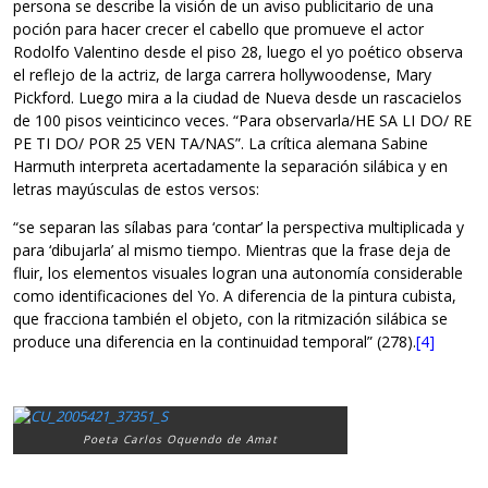
persona se describe la visión de un aviso publicitario de una
poción para hacer crecer el cabello que promueve el actor
Rodolfo Valentino desde el piso 28, luego el yo poético observa
el reflejo de la actriz, de larga carrera hollywoodense, Mary
Pickford. Luego mira a la ciudad de Nueva desde un rascacielos
de 100 pisos veinticinco veces. “Para observarla/HE SA LI DO/ RE
PE TI DO/ POR 25 VEN TA/NAS”. La crítica alemana Sabine
Harmuth interpreta acertadamente la separación silábica y en
letras mayúsculas de estos versos:
“se separan las sílabas para ‘contar’ la perspectiva multiplicada y
para ‘dibujarla’ al mismo tiempo. Mientras que la frase deja de
fluir, los elementos visuales logran una autonomía considerable
como identificaciones del Yo. A diferencia de la pintura cubista,
que fracciona también el objeto, con la ritmización silábica se
produce una diferencia en la continuidad temporal” (278).
[4]
Poeta Carlos Oquendo de Amat