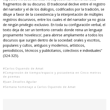
fragmentos de su discurso. El tradicional declive entre el registro
del narrador y el de los diálogos, codificados por la tradición, se
diluye a favor de la coexistencia y la interpretación de múltiples
registros discursivos, entre los cuales el del narrador ya no goza
de ningún privilegio exclusivo. En toda su configuración verbal, el
texto deja de ser un territorio cerrado donde reina un lenguaje
propiamente ‘novelesco’, para abrirse ampliamente a todos los
discursos que surgen dentro de la sociedad: orales y escritos,
populares y cultos, antiguos y modernos, artísticos,
periodísticos, técnicos y publicitarios, colectivos e individuales”
(324-325).
Carlos Oquendo de Amat
Compresión de tiempo/espacio y psicastenia en Cinco metros
de poemas
Juan Zevallos Aguilar
Semana homenaje a Carlos Oquendo de Amat