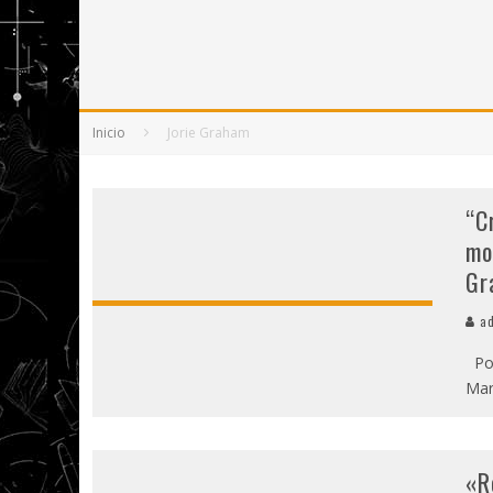
5 POEMAS DE "NUNCA DE MÍ TU ESPEJISMO
SOBRE "PROSAS MINÚSCULAS" (2025), DE
¡GRACIAS Y ADIÓS!, "VALLEJO & CO." SE DE
Inicio
Jorie Graham
“C
mo
Gr
ad
Por
Mar
«R