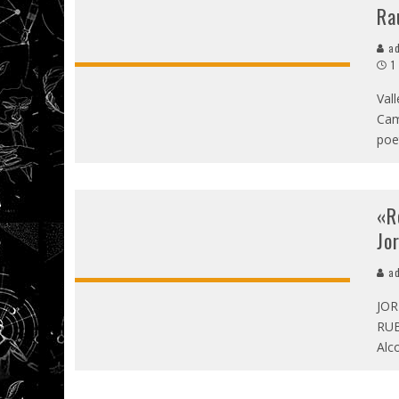
Ra
ad
1
Val
Cam
poe
«R
Jo
ad
JOR
RUB
Alco