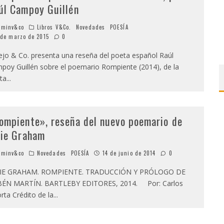
úl Campoy Guillén
minv&co
Libros V&Co.
Novedades
POESÍA
 de marzo de 2015
0
lejo & Co. presenta una reseña del poeta español Raúl
poy Guillén sobre el poemario Rompiente (2014), de la
ta
...
ompiente», reseña del nuevo poemario de
rie Graham
minv&co
Novedades
POESÍA
14 de junio de 2014
0
IE GRAHAM. ROMPIENTE. TRADUCCIÓN Y PRÓLOGO DE
ÉN MARTÍN. BARTLEBY EDITORES, 2014. Por: Carlos
rta Crédito de la
...