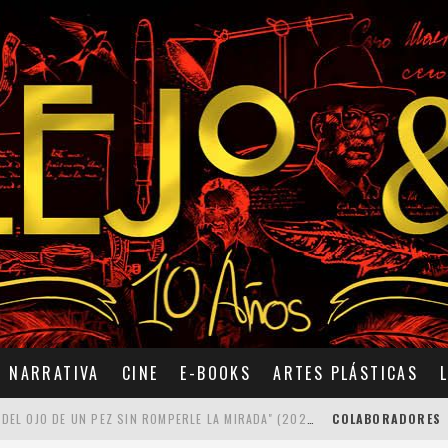
NARRATIVA
CINE
E-BOOKS
ARTES PLÁSTICAS
7 POEMAS DE "CÓMO SE QUITA EL ANZUELO DEL OJO DE UN PEZ SIN ROMPERLE LA MIRADA" (2025), DE ANA LISSARDY
COLABORADORES