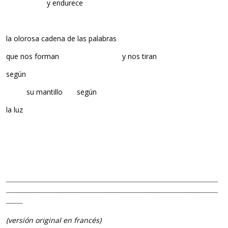
y endurece
la olorosa cadena de las palabras
que nos forman y nos tiran
según
su mantillo según
la luz
————————————————————————————————
————————————————————————————————
——–
(versión original en francés)