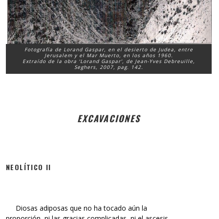
Fotografía de Lorand Gaspar, en el desierto de Judea, entre
Jerusalem y el Mar Muerto, en los años 1960.
Extraído de la obra ‘Lorand Gaspar’, de Jean-Yves Debreuille,
Seghers, 2007, pag. 142.
EXCAVACIONES
NEOLÍTICO II
Diosas adiposas que no ha tocado aún la
proporción, ni las gracias complicadas, ni el ascesis,