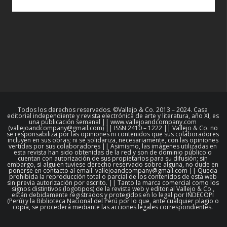
Todos los derechos reservados. ©Vallejo & Co. 2013 – 2024. Casa
editorial independiente y revista electrónica de arte y literatura, año XI, es
una publicación semanal || www.vallejoandcompany.com
(vallejoandcompany@gmail.com) || ISSN 2410 – 1222 || Vallejo & Co. no
se responsabiliza por las opiniones ni contenidos que sus colaboradores
incluyen en sus obras; ni se solidariza, necesariamente, con las opiniones
vertidas por sus colaboradores || Asimismo, las imágenes utilizadas en
esta revista han sido obtenidas de la red y son de dominio público o
cuentan con autorización de sus propietarios para su difusión; sin
embargo, si alguien tuviese derecho reservado sobre alguna, no dude en
ponerse en contacto al email: vallejoandcompany@gmail.com || Queda
prohibida la reproducción total o parcial de los contenidos de esta web
sin previa autorización por escrito. || Tanto la marca comercial como los
signos distintivos (logotipos) de la revista web y editorial Vallejo & Co.,
están debidamente registrados y protegidos en lo legal por INDECOPI
(Perú) y la Biblioteca Nacional del Perú por lo que, ante cualquier plagio o
copia, se procederá mediante las acciones legales correspondientes.