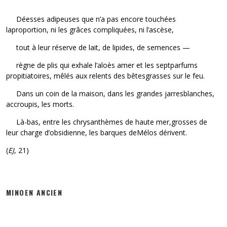
Déesses adipeuses que n’a pas encore touchées
laproportion, ni les grâces compliquées, ni l’ascèse,
tout à leur réserve de lait, de lipides, de semences —
règne de plis qui exhale l’aloès amer et les septparfums
propitiatoires, mêlés aux relents des bêtesgrasses sur le feu.
Dans un coin de la maison, dans les grandes jarresblanches,
accroupis, les morts.
Là-bas, entre les chrysanthèmes de haute mer,grosses de
leur charge d’obsidienne, les barques deMélos dérivent.
(
EJ
, 21)
MINOEN ANCIEN