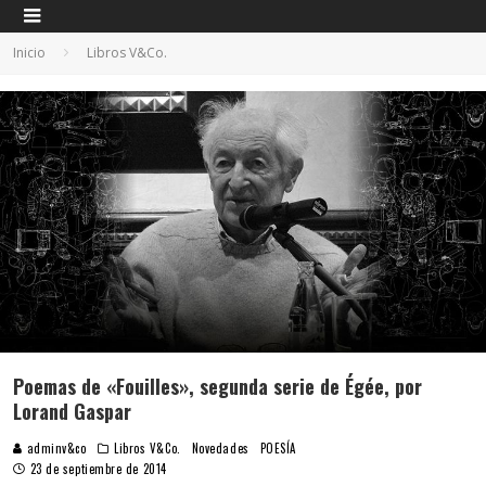
Inicio
Libros V&Co.
Poemas de «Fouilles», segunda serie de Égée, por
Lorand Gaspar
adminv&co
Libros V&Co.
Novedades
POESÍA
23 de septiembre de 2014