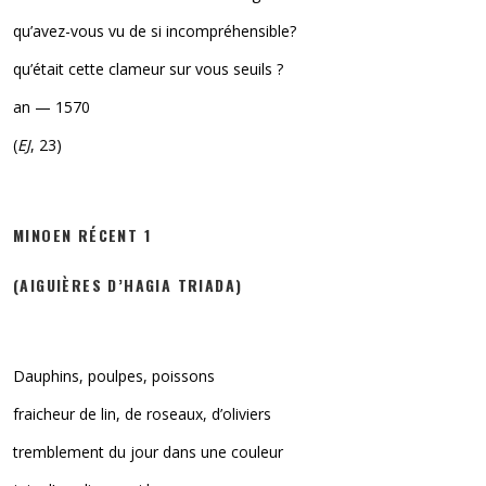
qu’avez-vous vu de si incompréhensible?
qu’était cette clameur sur vous seuils ?
an — 1570
(
EJ
, 23)
MINOEN RÉCENT 1
(AIGUIÈRES D’HAGIA TRIADA)
Dauphins, poulpes, poissons
fraicheur de lin, de roseaux, d’oliviers
tremblement du jour dans une couleur