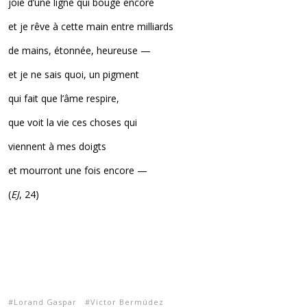
joie d’une ligne qui bouge encore
et je rêve à cette main entre milliards
de mains, étonnée, heureuse —
et je ne sais quoi, un pigment
qui fait que l’âme respire,
que voit la vie ces choses qui
viennent à mes doigts
et mourront une fois encore —
(
EJ
, 24)
Lorand Gaspar
Víctor Bermúdez