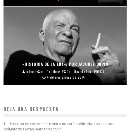
«HISTORIA DE LA LUZ», POR JACQUES DUPIN
adminv&co
Libros V&Co.
Novedades
POESÍA
4 de noviembre de 2014
DEJA UNA RESPUESTA
Tu dirección de correo electrónico no será publicada.
Los campos
obligatorios están marcados con
*