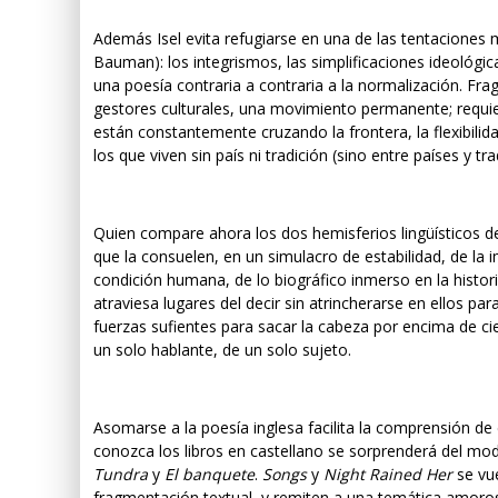
Además Isel evita refugiarse en una de las tentaciones
Bauman): los integrismos, las simplificaciones ideológica
una poesía contraria a contraria a la normalización. Frag
gestores culturales, una movimiento permanente; requie
están constantemente cruzando la frontera, la flexibilida
los que viven sin país ni tradición (sino entre países y tra
Quien compare ahora los dos hemisferios lingüísticos d
que la consuelen, en un simulacro de estabilidad, de la 
condición humana, de lo biográfico inmerso en la histori
atraviesa lugares del decir sin atrincherarse en ellos pa
fuerzas sufientes para sacar la cabeza por encima de cier
un solo hablante, de un solo sujeto.
Asomarse a la poesía inglesa facilita la comprensión de
conozca los libros en castellano se sorprenderá del mod
Tundra
y
El banquete
.
Songs
y
Night Rained Her
se vue
fragmentación textual, y remiten a una temática amoros