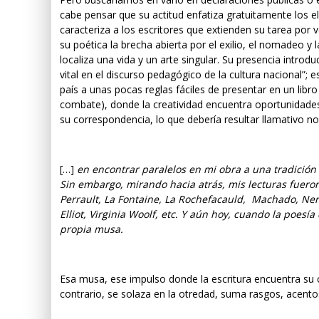
cabe pensar que su actitud enfatiza gratuitamente los 
caracteriza a los escritores que extienden su tarea por 
su poética la brecha abierta por el exilio, el nomadeo y 
localiza una vida y un arte singular. Su presencia introd
vital en el discurso pedagógico de la cultura nacional”; 
país a unas pocas reglas fáciles de presentar en un libr
combate), donde la creatividad encuentra oportunidade
su correspondencia, lo que debería resultar llamativo no es
[…]
en encontrar paralelos en mi obra a una tradición
Sin embargo, mirando hacia atrás, mis lecturas fuero
Perrault, La Fontaine, La Rochefacauld, Machado, Neruda
Elliot, Virginia Woolf, etc. Y aún hoy, cuando la poes
propia musa.
Esa musa, ese impulso donde la escritura encuentra su c
contrario, se solaza en la otredad, suma rasgos, acentos