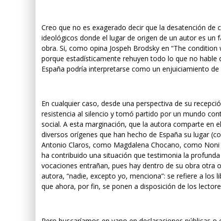
Creo que no es exagerado decir que la desatención de c
ideológicos donde el lugar de origen de un autor es un f
obra. Si, como opina Jospeh Brodsky en “The condition we
porque estadísticamente rehuyen todo lo que no hable de
España podría interpretarse como un enjuiciamiento de s
En cualquier caso, desde una perspectiva de su recepció
resistencia al silencio y tomó partido por un mundo cont
social. A esta marginación, que la autora comparte en
diversos orígenes que han hecho de España su lugar (c
Antonio Claros, como Magdalena Chocano, como Noni
ha contribuido una situación que testimonia la profunda 
vocaciones entrañan, pues hay dentro de su obra otra o
autora, “nadie, excepto yo, menciona”: se refiere a los 
que ahora, por fin, se ponen a disposición de los lectore
Pero buscaríamos en vano en declaraciones públicas o e