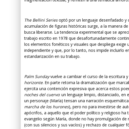
The Bellini Series
optó por un lenguaje desenfadado y c
acumulación de figuras históricas surge, a la manera de
busca liberarse. La tendencia experimental que se aprecia
trabajo escrito en 1978 que desafortunadamente contin
los elementos fonéticos y visuales que despliega exige u
independiente y que, por lo tanto, nos impide incluirlo e
estandarización en su trabajo.
Palm Sunday
vuelve a cambiar el curso de la escritura 
horizonte
. En parte retoma la dramatización que marcab
ejercita una contención expresiva que acerca estos po
noches del cuervo
: un lenguaje limpio, distanciado, en
un personaje (María) tensan una narración esquemática
marcha de los hurones
), pero no para investirse de aut
apócrifos, a aquello que el poder político y religioso ha 
evangelio según María, donde no hay promulgación de nu
(con sus silencios y sus vacíos) y rechazo de cualquier 