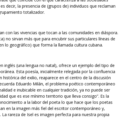
 es decir, la presencia de (grupos de) individuos que reclaman
rupamiento totalizador.
ctan con las vivencias que tocan a las comunidades en diáspora.
sta) no sirvan más que para encubrir sus particulares líneas de
a en lo geográfico) que forma la llamada cultura cubana.
en inglés (una lengua no natal), ofrece un ejemplo del tipo de
poránea. Esta poesía, inicialmente relegada por la confluencia
ión histórica del exilio, reaparece en el centro de la discusión
 recuerda Eduardo Milán, el problema poético contemporáneo
alidad e inubicable en cualquier tradición, ya no puede ser
idad que es ese mínimo territorio que lleva consigo”. Es la
conocimiento a la labor del poeta lo que hace que los poetas
tan en la imagen más fiel del escritor contemporáneo y,
 La rareza de Isel es imagen perfecta para nuestra propia