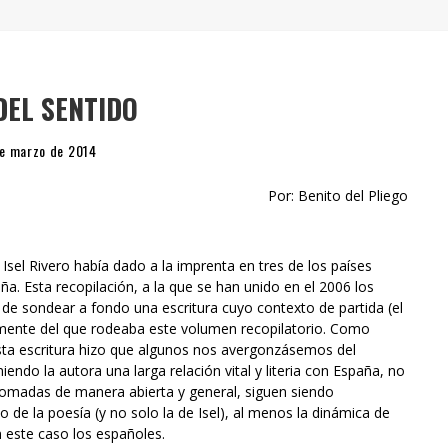
" (2025), DE ROMINA SILMAN
 ALONSO RABÍ
SPIDE
DEL SENTIDO
de marzo de 2014
Por: Benito del Pliego
Isel Rivero había dado a la imprenta en tres de los países
ña. Esta recopilación, a la que se han unido en el 2006 los
d de sondear a fondo una escritura cuyo contexto de partida (el
lemente del que rodeaba este volumen recopilatorio. Como
sta escritura hizo que algunos nos avergonzásemos del
do la autora una larga relación vital y literia con España, no
tomadas de manera abierta y general, siguen siendo
o de la poesía (y no solo la de Isel), al menos la dinámica de
n este caso los españoles.