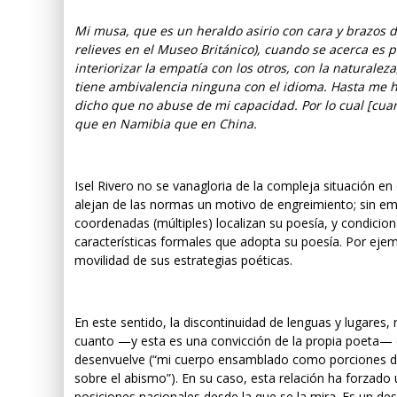
Mi musa, que es un heraldo asirio con cara y brazos d
relieves en el Museo Británico), cuando se acerca es 
interiorizar la empatía con los otros, con la naturale
tiene ambivalencia ninguna con el idioma. Hasta me 
dicho que no abuse de mi capacidad. Por lo cual [cua
que en Namibia que en China.
Isel Rivero no se vanagloria de la compleja situación en 
alejan de las normas un motivo de engreimiento; sin emb
coordenadas (múltiples) localizan su poesía, y condicion
características formales que adopta su poesía. Por ejemp
movilidad de sus estrategias poéticas.
En este sentido, la discontinuidad de lenguas y lugares
cuanto —y esta es una convicción de la propia poeta— és
desenvuelve (“mi cuerpo ensamblado como porciones de 
sobre el abismo”). En su caso, esta relación ha forzado 
posiciones nacionales desde la que se la mira. Es un des