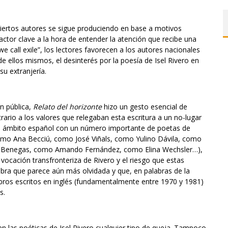
iertos autores se sigue produciendo en base a motivos
actor clave a la hora de entender la atención que recibe una
 call exile”, los lectores favorecen a los autores nacionales
 ellos mismos, el desinterés por la poesía de Isel Rivero en
u extranjería.
n pública,
Relato del horizonte
hizo un gesto esencial de
rario a los valores que relegaban esta escritura a un no-lugar
 el ámbito español con un número importante de poetas de
omo Ana Becciú, como José Viñals, como Yulino Dávila, como
 Benegas, como Amando Fernández, como Elina Wechsler…),
vocación transfronteriza de Rivero y el riesgo que estas
bra que parece aún más olvidada y que, en palabras de la
libros escritos en inglés (fundamentalmente entre 1970 y 1981)
s.
n las poéticas de Isel Rivero cualquier tipo de queja. Tampoco