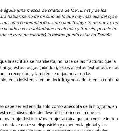
e águila (una mezcla de criatura de Max Ernst y de los
para hablarme no de mí sino de lo que hay más allá del ojo e
za, no como contemplación, sino como testigo. Y, de nuevo, no
ha venido a ver hablándome en alemán y francés, pero le he
ndo se trata de escribir] lo mismo puedo estar en España
que la escritura se manifiesta, no hace de las fracturas que la
argo, estos rasgos (híbridos), estos acentos (extraños), estas
an su recepción; y también se dejan notar en las
lo, en la insistencia en un decir fragmentario, o en la continua
, no debe ser entendida solo como anécdota de la biografía, en
ta es indisociable del devenir histórico en la que se
una mujer histórica/una mujer arcaica que una vez se inclinó
un desfase entre su disposición y experiencia global y las
fase que coincide con el que caracteriza a las sociedades