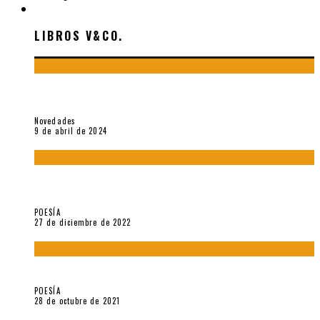
LIBROS V&CO.
LIBROS V&CO.
«La poesía en la vida y en la obra de Sebastián Salazar», por
Emilio A. Westphalen
Novedades
9 de abril de 2024
5 poemas de «Jardín mecánico» (2022), de Luis Alonso Cruz
Álvarez
POESÍA
27 de diciembre de 2022
Carlos Germán Belli. Un punto incandescente
POESÍA
28 de octubre de 2021