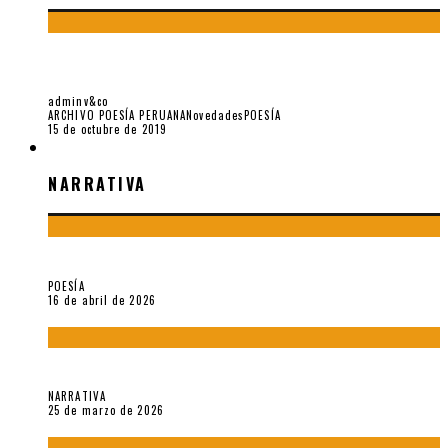
YO NO PIDO POSTALES SINO CASSETTES DE LOU REED
(PARTE II)
adminv&co
ARCHIVO POESÍA PERUANA
Novedades
POESÍA
15 de octubre de 2019
NARRATIVA
NARRATIVA
¡Gracias y adiós!, «Vallejo & Co.» se despide
POESÍA
16 de abril de 2026
Sobre «Apartamentos Géminis» (2026), de Julio Hardisson
NARRATIVA
25 de marzo de 2026