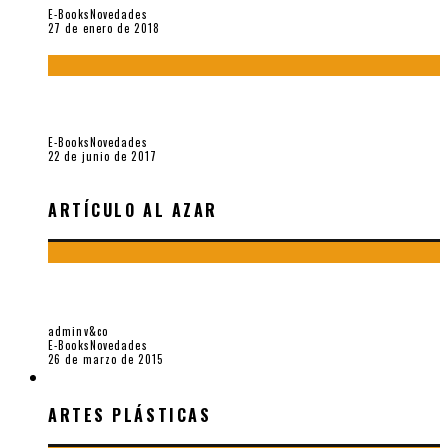
E-Books
Novedades
27 de enero de 2018
Jamás olvidados. Muestra de poesía búlgara reciente (Vallejo
& Co., 2017)
E-Books
Novedades
22 de junio de 2017
ARTÍCULO AL AZAR
“SALAZAR BONDY HOMENAJE 90 AÑOS”, E-BOOK POR
VALLEJO & CO.
adminv&co
E-Books
Novedades
26 de marzo de 2015
ARTES PLÁSTICAS
ARTES PLÁSTICAS