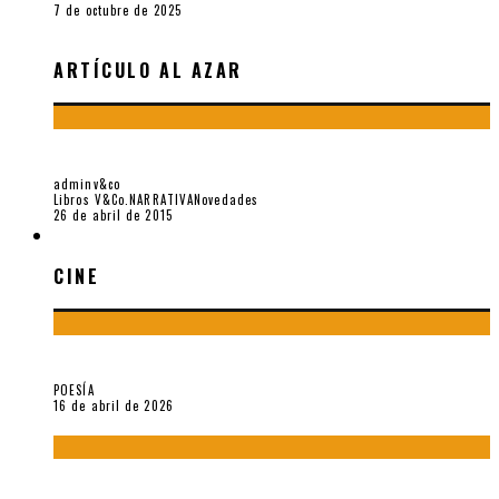
7 de octubre de 2025
ARTÍCULO AL AZAR
RETRATO DE POETA, POR CARLOS MENESES CÁRDENAS
adminv&co
Libros V&Co.
NARRATIVA
Novedades
26 de abril de 2015
CINE
CINE
¡Gracias y adiós!, «Vallejo & Co.» se despide
POESÍA
16 de abril de 2026
A propósito de The Pillow Book de Peter Greenaway