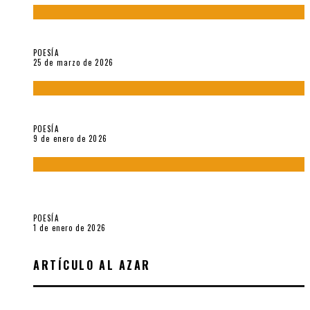
Sobre «Prosas minúsculas» (2025), de Alonso Rabí
POESÍA
25 de marzo de 2026
5 poemas de «Música imprecisa» (2025), de Néstor Mux
POESÍA
9 de enero de 2026
Fragmentos de «Hoy no hay tiempo para la eternidad (2024),
de María Mascheroni
POESÍA
1 de enero de 2026
ARTÍCULO AL AZAR
GRAVITACIONES Y TRANSTERREOS DESPUÉS DE HABER