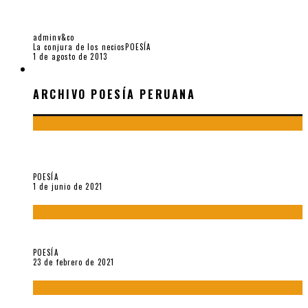
ESCRITO “NUDOS COMO ESTRELLAS: ABC DE LA
IMAGINACIÓN ECOLÓGICA EN NUESTRAS AMÉRICAS”
adminv&co
La conjura de los necios
POESÍA
1 de agosto de 2013
ARCHIVO POESÍA PERUANA
ARCHIVO POESÍA PERUANA
¿Y si la carta más famosa de César Vallejo no fuese
exactamente suya?
POESÍA
1 de junio de 2021
«Trilce» y Otilia Villanueva Gonzales
POESÍA
23 de febrero de 2021