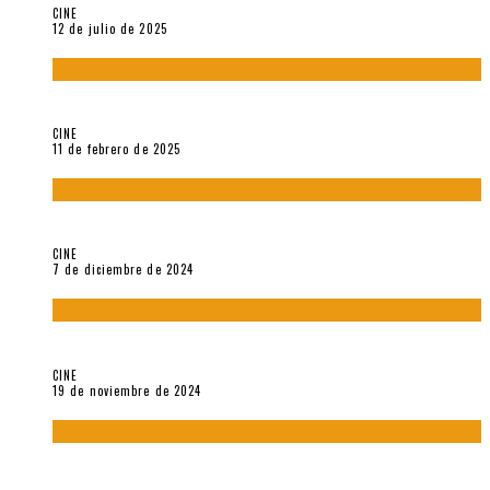
CINE
12 de julio de 2025
Sobre «Come and See» (1985), película de Elem Klimov
CINE
11 de febrero de 2025
Sobre Gena Rowlands y Alain Delon
CINE
7 de diciembre de 2024
Sobre «Akira» (1988), película de Katsuhiro Ôtomo
CINE
19 de noviembre de 2024
Sobre «Cartografía de lo invisible» (2021). Entrevista a
Robert Baca Oviedo