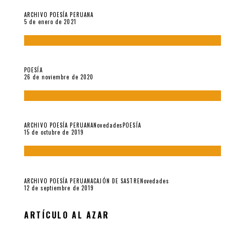
Carmen Ollé en Hora Zero y otras instantáneas del recuerdo
ARCHIVO POESÍA PERUANA
5 de enero de 2021
El doctorado de César Vallejo
POESÍA
26 de noviembre de 2020
Yo no pido postales sino cassettes de Lou Reed (Parte II)
ARCHIVO POESÍA PERUANA
Novedades
POESÍA
15 de octubre de 2019
Yo no pido postales sino cassettes de Lou Reed (Parte I)
ARCHIVO POESÍA PERUANA
CAJÓN DE SASTRE
Novedades
12 de septiembre de 2019
ARTÍCULO AL AZAR