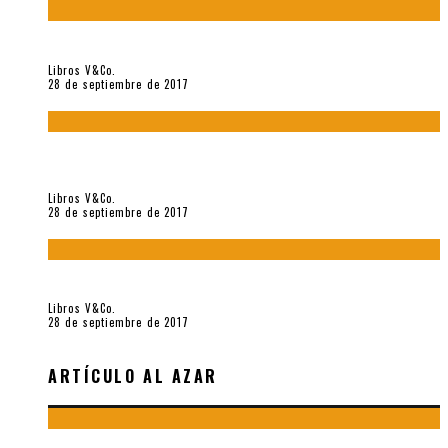
«Howl. Aullido» (2017), de Allen Ginsberg
Libros V&Co.
28 de septiembre de 2017
«Bodegón. Poemas recuperados 1973-1976» (2017), de
Enrique Verástegui
Libros V&Co.
28 de septiembre de 2017
«fe» (2016), de Bruno Pólack
Libros V&Co.
28 de septiembre de 2017
ARTÍCULO AL AZAR