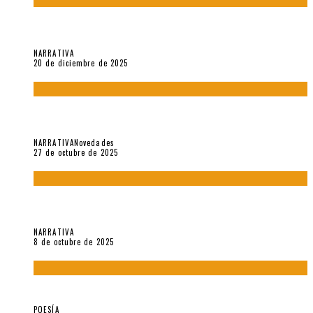
El espíritu de los signos en el «Maldito Hippie comunista»
(2018), de Edgar Lora
NARRATIVA
20 de diciembre de 2025
Trabajo interno: Radiografía de un futbolista que nunca
debutó en Primera
NARRATIVA
Novedades
27 de octubre de 2025
«Coreografía para trenzas solas» (2025). Entrevista a Teresa
Ruiz Rosas
NARRATIVA
8 de octubre de 2025
Elvira Hernández, poeta nómade
POESÍA