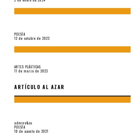
2 de enero de 2024
La creación artística en tiempos de la crisis climática, por
Sebastián Miranda Brenes
POESÍA
12 de octubre de 2023
Performance: «Cuerpx en Vela» (2023), de Germa Machuca
ARTES PLÁSTICAS
11 de marzo de 2023
ARTÍCULO AL AZAR
NOTAS ALREDEDOR DE «EL OJO DE CHILE» (2020), DE LUIS
VERDEJO NAVARRO
adminv&co
POESÍA
10 de agosto de 2021