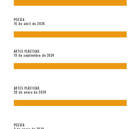
¡Gracias y adiós!, «Vallejo & Co.» se despide
POESÍA
16 de abril de 2026
Francis Bacon: notas de una entrevista con Peter Beard
ARTES PLÁSTICAS
19 de septiembre de 2024
Circunstancias y abnegaciones en una ciudad agrietada. En
“Estado Remanente/Una línea de vida”.
ARTES PLÁSTICAS
20 de enero de 2024
Sobre «Ese eco que une los ojos» (2023), de Silvia Goldman /
Esperanza Vives / Aldo Alcota
POESÍA