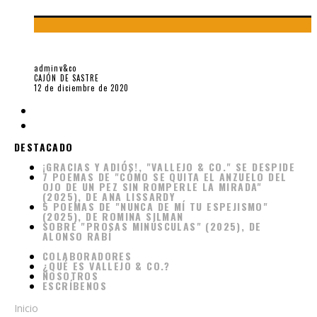
LA LENGUA OCULTADA. UNA RESPUESTA A VARGAS LLOSA
adminv&co
CAJÓN DE SASTRE
12 de diciembre de 2020
DESTACADO
¡GRACIAS Y ADIÓS!, "VALLEJO & CO." SE DESPIDE
7 POEMAS DE "CÓMO SE QUITA EL ANZUELO DEL
OJO DE UN PEZ SIN ROMPERLE LA MIRADA"
(2025), DE ANA LISSARDY
5 POEMAS DE "NUNCA DE MÍ TU ESPEJISMO"
(2025), DE ROMINA SILMAN
SOBRE "PROSAS MINÚSCULAS" (2025), DE
ALONSO RABÍ
COLABORADORES
¿QUÉ ES VALLEJO & CO.?
NOSOTROS
ESCRÍBENOS
Inicio