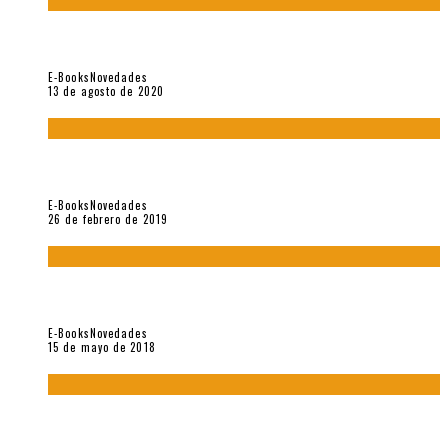
«El fakir confinado. Distante presencia del olvido». II
Coloquio (2020)
E-Books
Novedades
13 de agosto de 2020
Fuera del alcance de la memoria. [Antología poética 1998 –
2018], de Fabrício Marques
E-Books
Novedades
26 de febrero de 2019
“César Dávila. Distante presencia del olvido». Homenaje 100
años (Vallejo & Co., 2018)
E-Books
Novedades
15 de mayo de 2018
Con mi caracol y mi revólver. Muestra de poesía chilena
reciente (Vallejo & Co., 2018)