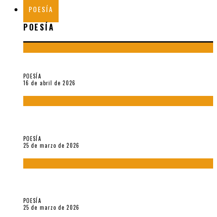
POESÍA
POESÍA
¡Gracias y adiós!, «Vallejo & Co.» se despide
POESÍA
16 de abril de 2026
7 poemas de «Cómo se quita el anzuelo del ojo de un pez sin
romperle la mirada» (2025), de Ana Lissardy
POESÍA
25 de marzo de 2026
5 poemas de «Nunca de mí tu espejismo» (2025), de Romina
Silman
POESÍA
25 de marzo de 2026