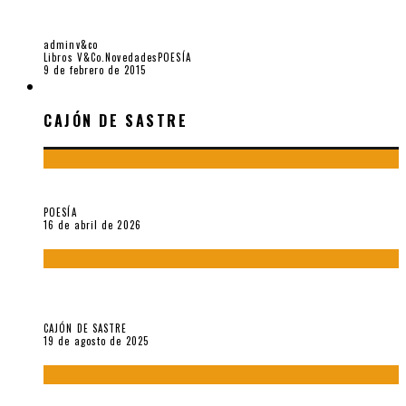
LA ARMONÍA DEL DEVENIR: ZEN Y POESÍA EN JUAN L. ORTIZ,
POR TANIA FAVELA
adminv&co
Libros V&Co.
Novedades
POESÍA
9 de febrero de 2015
CAJÓN DE SASTRE
CAJÓN DE SASTRE
¡Gracias y adiós!, «Vallejo & Co.» se despide
POESÍA
16 de abril de 2026
“Variaciones sobre el derecho a guardar silencio” (inédito),
de Anne Carson
CAJÓN DE SASTRE
19 de agosto de 2025
El reino sin soberanía del metarrelato occidental, por Ana