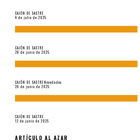
Arzoumanian
CAJÓN DE SASTRE
4 de julio de 2025
El hombre que vino del mar, por Maurizio Medo
CAJÓN DE SASTRE
28 de junio de 2025
«Morivivencias»: balas y flores en un mismo corazón
CAJÓN DE SASTRE
Novedades
26 de junio de 2025
Roger Santiváñez y el recuerdo de una guerra
CAJÓN DE SASTRE
12 de junio de 2025
ARTÍCULO AL AZAR