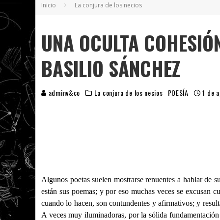
Inicio
La conjura de los necios
5 POEMAS DE "NUNCA DE MÍ TU ESPEJISMO
SOBRE "PROSAS MINÚSCULAS" (2025), DE
UNA OCULTA COHESIÓN
¡GRACIAS Y ADIÓS!, "VALLEJO & CO." SE DE
BASILIO SÁNCHEZ
adminv&co
La conjura de los necios
POESÍA
1 de 
Algunos poetas suelen mostrarse renuentes a hablar de su 
están sus poemas; y por eso muchas veces se excusan cua
cuando lo hacen, son contundentes y afirmativos; y resul
A veces muy iluminadoras, por la sólida fundamentación te