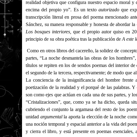
realidad objetiva que configura nuestro espacio moral y 
encima del propio yo”. Es un texto
autorizado
que expr
transcripción literal en prosa del poema mencionado ant
Sánchez, su manera responsable y honesta de abordar la e
Los bosques interiores,
que el propio autor quiso en 
principio de su obra poética tras la publicación de
A este 
Como en otros libros del cacereño, la solidez de concepto
partes, “La noche desmantela las obras de los hombres”
títulos se repiten en los de sendos poemas del interior de
el segundo de la tercera, respectivamente; de modo que al l
La conciencia de la insignificancia del hombre frente 
poetización de la realidad y el porqué de las palabras. Y 
son como ejes que actúan en cada una de sus partes, y los
“Cristalizaciones”, que, como ya se ha dicho, queda situ
cubriendo el conjunto la argamasa del resto de los po
unidad
argumental
la aporta la elección de la noche como
una noción temporal y espacial anterior a la vida del poe
y cierra el libro, y está presente en poemas esenciales