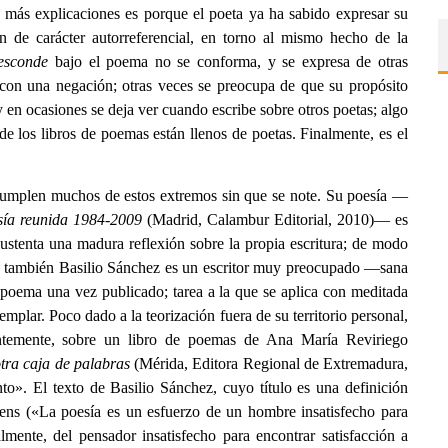
e más explicaciones es porque el poeta ya ha sabido expresar su
n de carácter autorreferencial, en torno al mismo hecho de la
esconde
bajo el poema no se conforma, y se expresa de otras
 con una negación; otras veces se preocupa de que su propósito
y en ocasiones se deja ver cuando escribe sobre otros poetas; algo
de los libros de poemas están llenos de poetas. Finalmente, es el
cumplen muchos de estos extremos sin que se note. Su poesía —
sía reunida 1984-2009
(Madrid, Calambur Editorial, 2010)— es
sustenta una madura reflexión sobre la propia escritura; de modo
o también Basilio Sánchez es un escritor muy preocupado —sana
 poema una vez publicado; tarea a la que se aplica con meditada
mplar. Poco dado a la teorización fuera de su territorio personal,
ientemente, sobre un libro de poemas de Ana María Reviriego
tra caja de palabras
(Mérida, Editora Regional de Extremadura,
o». El texto de Basilio Sánchez, cuyo título es una definición
ens («La poesía es un esfuerzo de un hombre insatisfecho para
almente, del pensador insatisfecho para encontrar satisfacción a