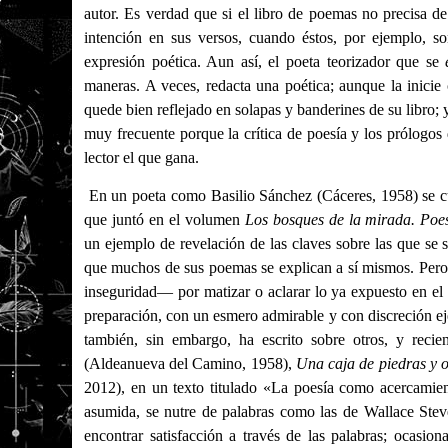
autor. Es verdad que si el libro de poemas no precisa d
intención en sus versos, cuando éstos, por ejemplo, so
expresión poética. Aun así, el poeta teorizador que se
maneras. A veces, redacta una poética; aunque la inicie
quede bien reflejado en solapas y banderines de su libro; 
muy frecuente porque la crítica de poesía y los prólogos 
lector el que gana.
En un poeta como Basilio Sánchez (Cáceres, 1958) se 
que juntó en el volumen
Los bosques de la mirada. Poe
un ejemplo de revelación de las claves sobre las que se 
que muchos de sus poemas se explican a sí mismos. Per
inseguridad— por matizar o aclarar lo ya expuesto en el
preparación, con un esmero admirable y con discreción eje
también, sin embargo, ha escrito sobre otros, y rec
(Aldeanueva del Camino, 1958),
Una caja de piedras y o
2012), en un texto titulado «La poesía como acercamient
asumida, se nutre de palabras como las de Wallace Stev
encontrar satisfacción a través de las palabras; ocasion