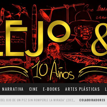
NARRATIVA
CINE
E-BOOKS
ARTES PLÁSTICAS
7 POEMAS DE "CÓMO SE QUITA EL ANZUELO DEL OJO DE UN PEZ SIN ROMPERLE LA MIRADA" (2025), DE ANA LISSARDY
COLABORADORES