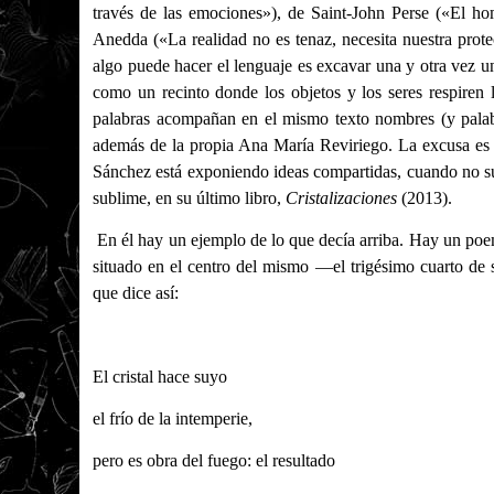
través de las emociones»), de Saint-John Perse («El ho
Anedda («La realidad no es tenaz, necesita nuestra prot
algo puede hacer el lenguaje es excavar una y otra vez u
como un recinto donde los objetos y los seres respiren l
palabras acompañan en el mismo texto nombres (y palab
además de la propia Ana María Reviriego. La excusa es é
Sánchez está exponiendo ideas compartidas, cuando no su p
sublime, en su último libro,
Cristalizaciones
(2013).
En él hay un ejemplo de lo que decía arriba. Hay un poem
situado en el centro del mismo —el trigésimo cuarto de se
que dice así:
El cristal hace suyo
el frío de la intemperie,
pero es obra del fuego: el resultado