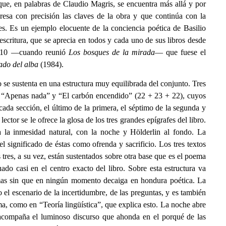
que, en palabras de Claudio Magris, se encuentra más allá y por
esa con precisión las claves de la obra y que continúa con la
es. Es un ejemplo elocuente de la conciencia poética de Basilio
scritura, que se aprecia en todos y cada uno de sus libros desde
2010 —cuando reunió
Los bosques de la mirada
— que fuese el
lado del alba
(1984).
 se sustenta en una estructura muy equilibrada del conjunto. Tres
, “Apenas nada” y “El carbón encendido” (22 + 23 + 22), cuyos
 cada sección, el último de la primera, el séptimo de la segunda y
ector se le ofrece la glosa de los tres grandes epígrafes del libro.
a la inmesidad natural, con la noche y Hölderlin al fondo. La
el significado de éstas como ofrenda y sacrificio. Los tres textos
 tres, a su vez, están sustentados sobre otra base que es el poema
ado casi en el centro exacto del libro. Sobre esta estructura va
emas sin que en ningún momento decaiga en hondura poética. La
 el escenario de la incertidumbre, de las preguntas, y es también
ma, como en “Teoría lingüística”, que explica esto. La noche abre
, acompaña el luminoso discurso que ahonda en el porqué de las