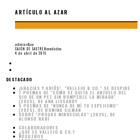
ARTÍCULO AL AZAR
«FRONTERA JUNKIE», FOTOS DE TERCERO DÍAZ GUTIÉRREZ
adminv&co
CAJÓN DE SASTRE
Novedades
4 de abril de 2015
DESTACADO
¡GRACIAS Y ADIÓS!, "VALLEJO & CO." SE DESPIDE
7 POEMAS DE "CÓMO SE QUITA EL ANZUELO DEL
OJO DE UN PEZ SIN ROMPERLE LA MIRADA"
(2025), DE ANA LISSARDY
5 POEMAS DE "NUNCA DE MÍ TU ESPEJISMO"
(2025), DE ROMINA SILMAN
SOBRE "PROSAS MINÚSCULAS" (2025), DE
ALONSO RABÍ
COLABORADORES
¿QUÉ ES VALLEJO & CO.?
NOSOTROS