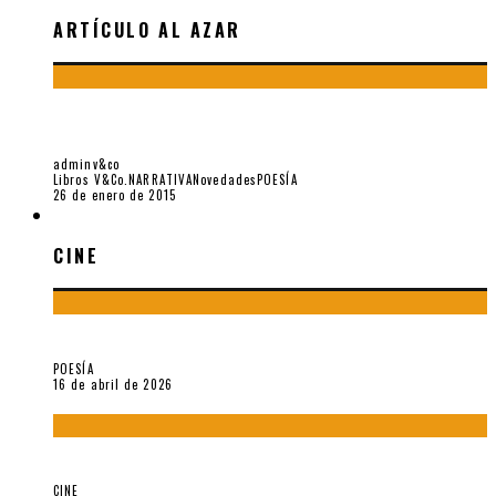
ARTÍCULO AL AZAR
UNA SOMBRA QUE NO SE DESVANECE, ENTREVISTA A
ALEJANDRO SUSTI SOBRE SEBASTIÁN SALAZAR B.
adminv&co
Libros V&Co.
NARRATIVA
Novedades
POESÍA
26 de enero de 2015
CINE
CINE
¡Gracias y adiós!, «Vallejo & Co.» se despide
POESÍA
16 de abril de 2026
A propósito de The Pillow Book de Peter Greenaway
CINE