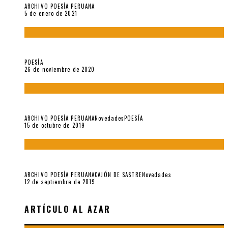
ARCHIVO POESÍA PERUANA
5 de enero de 2021
El doctorado de César Vallejo
POESÍA
26 de noviembre de 2020
Yo no pido postales sino cassettes de Lou Reed (Parte II)
ARCHIVO POESÍA PERUANA
Novedades
POESÍA
15 de octubre de 2019
Yo no pido postales sino cassettes de Lou Reed (Parte I)
ARCHIVO POESÍA PERUANA
CAJÓN DE SASTRE
Novedades
12 de septiembre de 2019
ARTÍCULO AL AZAR