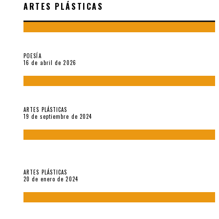
ARTES PLÁSTICAS
¡Gracias y adiós!, «Vallejo & Co.» se despide
POESÍA
16 de abril de 2026
Francis Bacon: notas de una entrevista con Peter Beard
ARTES PLÁSTICAS
19 de septiembre de 2024
Circunstancias y abnegaciones en una ciudad agrietada. En
“Estado Remanente/Una línea de vida”.
ARTES PLÁSTICAS
20 de enero de 2024
Sobre «Ese eco que une los ojos» (2023), de Silvia Goldman /