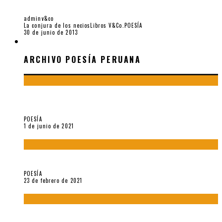
RODRIGO FLORES SÁNCHEZ
adminv&co
La conjura de los necios
Libros V&Co.
POESÍA
30 de junio de 2013
ARCHIVO POESÍA PERUANA
ARCHIVO POESÍA PERUANA
¿Y si la carta más famosa de César Vallejo no fuese
exactamente suya?
POESÍA
1 de junio de 2021
«Trilce» y Otilia Villanueva Gonzales
POESÍA
23 de febrero de 2021
Carmen Ollé en Hora Zero y otras instantáneas del recuerdo