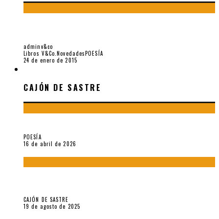
POEMAS DE «APUNTES PARA EL EJECUTANTE», POR ÁNGELA
GARCÍA
adminv&co
Libros V&Co.
Novedades
POESÍA
24 de enero de 2015
CAJÓN DE SASTRE
CAJÓN DE SASTRE
¡Gracias y adiós!, «Vallejo & Co.» se despide
POESÍA
16 de abril de 2026
“Variaciones sobre el derecho a guardar silencio” (inédito),
de Anne Carson
CAJÓN DE SASTRE
19 de agosto de 2025