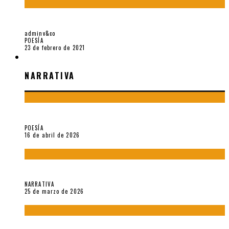
«TRILCE» Y OTILIA VILLANUEVA GONZALES
adminv&co
POESÍA
23 de febrero de 2021
NARRATIVA
NARRATIVA
¡Gracias y adiós!, «Vallejo & Co.» se despide
POESÍA
16 de abril de 2026
Sobre «Apartamentos Géminis» (2026), de Julio Hardisson
NARRATIVA
25 de marzo de 2026
El espíritu de los signos en el «Maldito Hippie comunista»