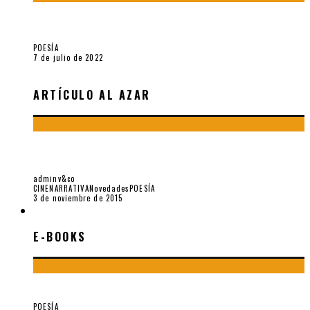
Sobre «Cartografía de lo invisible» (2021). Entrevista a
Robert Baca Oviedo
POESÍA
7 de julio de 2022
ARTÍCULO AL AZAR
PASOLINI, CUARENTA AÑOS DE LA MUERTE DEL PROFETA DE
NUESTRA DECADENCIA
adminv&co
CINE
NARRATIVA
Novedades
POESÍA
3 de noviembre de 2015
E-BOOKS
E-BOOKS
¡Gracias y adiós!, «Vallejo & Co.» se despide
POESÍA