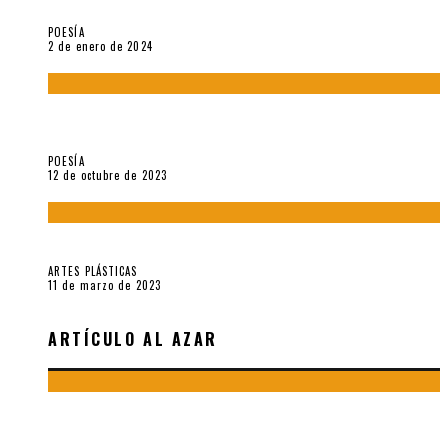
Esperanza Vives / Aldo Alcota
POESÍA
2 de enero de 2024
La creación artística en tiempos de la crisis climática, por
Sebastián Miranda Brenes
POESÍA
12 de octubre de 2023
Performance: «Cuerpx en Vela» (2023), de Germa Machuca
ARTES PLÁSTICAS
11 de marzo de 2023
ARTÍCULO AL AZAR
EL PAISAJE INFINITO DE LA COSTA DEL PERÚ: JORGE E.
EIELSON, POR LUIS REBAZA S.