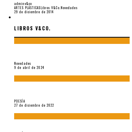
adminv&co
ARTES PLÁSTICAS
Libros V&Co.
Novedades
29 de diciembre de 2014
LIBROS V&CO.
LIBROS V&CO.
«La poesía en la vida y en la obra de Sebastián Salazar», por
Emilio A. Westphalen
Novedades
9 de abril de 2024
5 poemas de «Jardín mecánico» (2022), de Luis Alonso Cruz
Álvarez
POESÍA
27 de diciembre de 2022
Carlos Germán Belli. Un punto incandescente