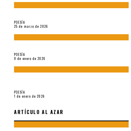
Sobre «Prosas minúsculas» (2025), de Alonso Rabí
POESÍA
25 de marzo de 2026
5 poemas de «Música imprecisa» (2025), de Néstor Mux
POESÍA
9 de enero de 2026
Fragmentos de «Hoy no hay tiempo para la eternidad (2024),
de María Mascheroni
POESÍA
1 de enero de 2026
ARTÍCULO AL AZAR