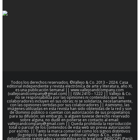
Todos los derechos reservados. ©Vallejo & Co. 2013 – 2024. Casa
editorial independiente y revista electrónica de arte y literatura, año XI,
es una publicación semanal || www.vallejoandcompany.com
(vallejoandcompany@gmail.com) || ISSN 2410 – 1222 || Vallejo & Co.
no se responsabiliza por las opiniones ni contenidos que sus
colaboradores incluyen en sus obras; ni se solidariza, necesariamente,
con las opiniones vertidas por sus colaboradores || Asimismo, las
imágenes utilizadas en esta revista han sido obtenidas de la red y son
de dominio público o cuentan con autorización de sus propietarios
para su difusión; sin embargo, si alguien tuviese derecho reservado
sobre alguna, no dude en ponerse en contacto al email:
vallejoandcompany@gmail.com || Queda prohibida la reproducción
total o parcial de los contenidos de esta web sin previa autorización
por escrito. || Tanto la marca comercial como los signos distintivos
(logotipos) de la revista web y editorial Vallejo & Co., están
debidamente registrados y protegidos en lo legal por INDECOPI (Perú)