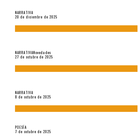
(2018), de Edgar Lora
NARRATIVA
20 de diciembre de 2025
Trabajo interno: Radiografía de un futbolista que nunca
debutó en Primera
NARRATIVA
Novedades
27 de octubre de 2025
«Coreografía para trenzas solas» (2025). Entrevista a Teresa
Ruiz Rosas
NARRATIVA
8 de octubre de 2025
Elvira Hernández, poeta nómade
POESÍA
7 de octubre de 2025