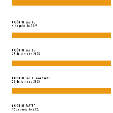
El reino sin soberanía del metarrelato occidental, por Ana
Arzoumanian
CAJÓN DE SASTRE
4 de julio de 2025
El hombre que vino del mar, por Maurizio Medo
CAJÓN DE SASTRE
28 de junio de 2025
«Morivivencias»: balas y flores en un mismo corazón
CAJÓN DE SASTRE
Novedades
26 de junio de 2025
Roger Santiváñez y el recuerdo de una guerra
CAJÓN DE SASTRE
12 de junio de 2025