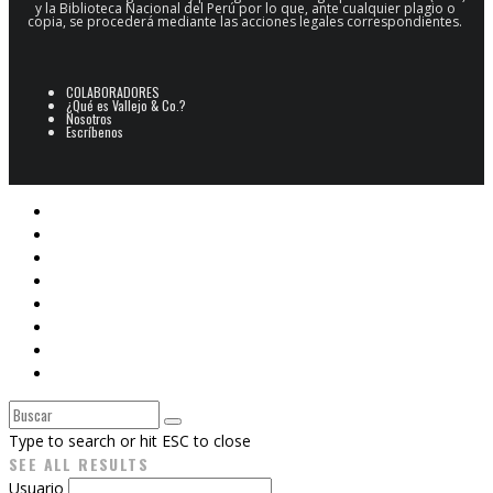
y la Biblioteca Nacional del Perú por lo que, ante cualquier plagio o
copia, se procederá mediante las acciones legales correspondientes.
COLABORADORES
¿Qué es Vallejo & Co.?
Nosotros
Escríbenos
POESÍA
ARCHIVO POESÍA PERUANA
NARRATIVA
CINE
E-BOOKS
ARTES PLÁSTICAS
Libros V&Co.
CAJÓN DE SASTRE
Type to search or hit ESC to close
SEE ALL RESULTS
Usuario