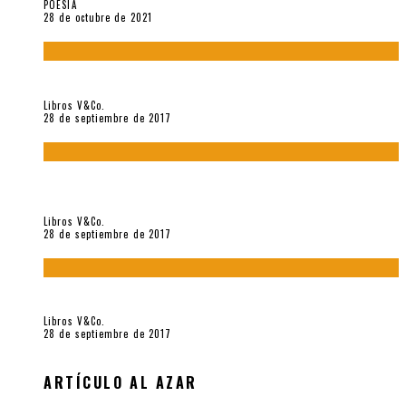
POESÍA
28 de octubre de 2021
«Howl. Aullido» (2017), de Allen Ginsberg
Libros V&Co.
28 de septiembre de 2017
«Bodegón. Poemas recuperados 1973-1976» (2017), de
Enrique Verástegui
Libros V&Co.
28 de septiembre de 2017
«fe» (2016), de Bruno Pólack
Libros V&Co.
28 de septiembre de 2017
ARTÍCULO AL AZAR