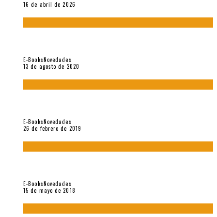
16 de abril de 2026
«El fakir confinado. Distante presencia del olvido». II
Coloquio (2020)
E-Books
Novedades
13 de agosto de 2020
Fuera del alcance de la memoria. [Antología poética 1998 –
2018], de Fabrício Marques
E-Books
Novedades
26 de febrero de 2019
“César Dávila. Distante presencia del olvido». Homenaje 100
años (Vallejo & Co., 2018)
E-Books
Novedades
15 de mayo de 2018