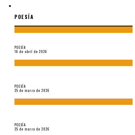
POESÍA
POESÍA
¡Gracias y adiós!, «Vallejo & Co.» se despide
POESÍA
16 de abril de 2026
7 poemas de «Cómo se quita el anzuelo del ojo de un pez sin
romperle la mirada» (2025), de Ana Lissardy
POESÍA
25 de marzo de 2026
5 poemas de «Nunca de mí tu espejismo» (2025), de Romina
Silman
POESÍA
25 de marzo de 2026