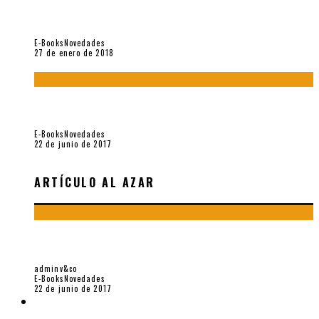
Con mi caracol y mi revólver. Muestra de poesía chilena
reciente (Vallejo & Co., 2018)
E-Books
Novedades
27 de enero de 2018
Jamás olvidados. Muestra de poesía búlgara reciente (Vallejo
& Co., 2017)
E-Books
Novedades
22 de junio de 2017
ARTÍCULO AL AZAR
JAMÁS OLVIDADOS. MUESTRA DE POESÍA BÚLGARA
RECIENTE (VALLEJO & CO., 2017)
adminv&co
E-Books
Novedades
22 de junio de 2017
ARTES PLÁSTICAS