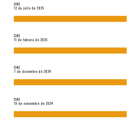
CINE
12 de julio de 2025
Sobre «Come and See» (1985), película de Elem Klimov
CINE
11 de febrero de 2025
Sobre Gena Rowlands y Alain Delon
CINE
7 de diciembre de 2024
Sobre «Akira» (1988), película de Katsuhiro Ôtomo
CINE
19 de noviembre de 2024
Sobre «Cartografía de lo invisible» (2021). Entrevista a
Robert Baca Oviedo