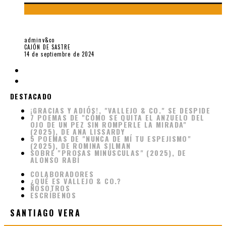
PACO GUZMÁN G. EN VIVO EN MADRID
adminv&co
CAJÓN DE SASTRE
14 de septiembre de 2024
DESTACADO
¡GRACIAS Y ADIÓS!, "VALLEJO & CO." SE DESPIDE
7 POEMAS DE "CÓMO SE QUITA EL ANZUELO DEL
OJO DE UN PEZ SIN ROMPERLE LA MIRADA"
(2025), DE ANA LISSARDY
5 POEMAS DE "NUNCA DE MÍ TU ESPEJISMO"
(2025), DE ROMINA SILMAN
SOBRE "PROSAS MINÚSCULAS" (2025), DE
ALONSO RABÍ
COLABORADORES
¿QUÉ ES VALLEJO & CO.?
NOSOTROS
ESCRÍBENOS
SANTIAGO VERA