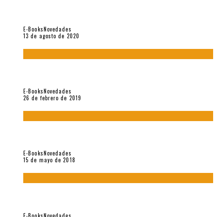
«El fakir confinado. Distante presencia del olvido». II
Coloquio (2020)
E-Books
Novedades
13 de agosto de 2020
Fuera del alcance de la memoria. [Antología poética 1998 –
2018], de Fabrício Marques
E-Books
Novedades
26 de febrero de 2019
“César Dávila. Distante presencia del olvido». Homenaje 100
años (Vallejo & Co., 2018)
E-Books
Novedades
15 de mayo de 2018
Con mi caracol y mi revólver. Muestra de poesía chilena
reciente (Vallejo & Co., 2018)
E-Books
Novedades