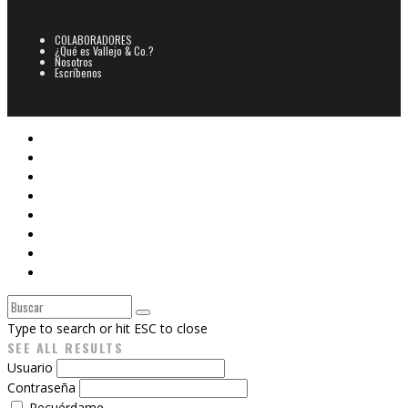
COLABORADORES
¿Qué es Vallejo & Co.?
Nosotros
Escríbenos
POESÍA
ARCHIVO POESÍA PERUANA
NARRATIVA
CINE
E-BOOKS
ARTES PLÁSTICAS
Libros V&Co.
CAJÓN DE SASTRE
Type to search or hit ESC to close
SEE ALL RESULTS
Usuario
Contraseña
Recuérdame