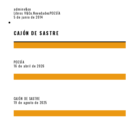
RAMÓN COTE
adminv&co
Libros V&Co.
Novedades
POESÍA
5 de junio de 2014
CAJÓN DE SASTRE
CAJÓN DE SASTRE
¡Gracias y adiós!, «Vallejo & Co.» se despide
POESÍA
16 de abril de 2026
“Variaciones sobre el derecho a guardar silencio” (inédito),
de Anne Carson
CAJÓN DE SASTRE
19 de agosto de 2025
El reino sin soberanía del metarrelato occidental, por Ana
Arzoumanian