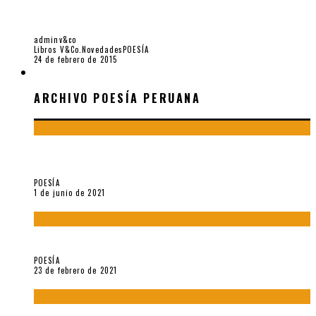
«QUELLO SPAZIO, QUEL GIARDINO» (2015), POEMARIO DE
CORAL BRACHO
adminv&co
Libros V&Co.
Novedades
POESÍA
24 de febrero de 2015
ARCHIVO POESÍA PERUANA
ARCHIVO POESÍA PERUANA
¿Y si la carta más famosa de César Vallejo no fuese
exactamente suya?
POESÍA
1 de junio de 2021
«Trilce» y Otilia Villanueva Gonzales
POESÍA
23 de febrero de 2021