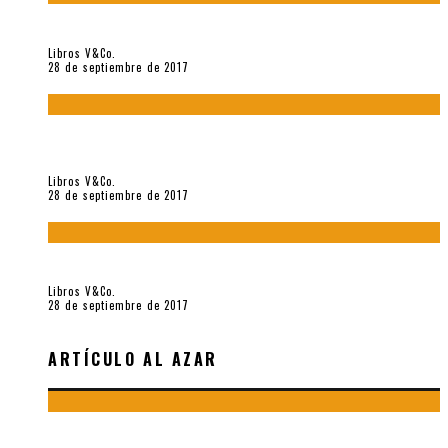
«Howl. Aullido» (2017), de Allen Ginsberg
Libros V&Co.
28 de septiembre de 2017
«Bodegón. Poemas recuperados 1973-1976» (2017), de
Enrique Verástegui
Libros V&Co.
28 de septiembre de 2017
«fe» (2016), de Bruno Pólack
Libros V&Co.
28 de septiembre de 2017
ARTÍCULO AL AZAR
POEMAS DE «COMO QUIEN DICE ADIÓS A LO PERDIDO», DE