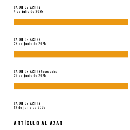
CAJÓN DE SASTRE
4 de julio de 2025
El hombre que vino del mar, por Maurizio Medo
CAJÓN DE SASTRE
28 de junio de 2025
«Morivivencias»: balas y flores en un mismo corazón
CAJÓN DE SASTRE
Novedades
26 de junio de 2025
Roger Santiváñez y el recuerdo de una guerra
CAJÓN DE SASTRE
12 de junio de 2025
ARTÍCULO AL AZAR