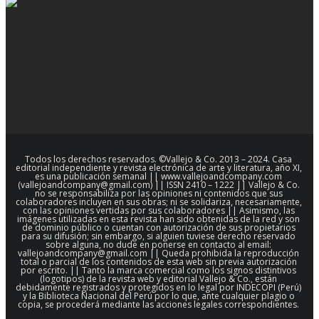
Todos los derechos reservados. ©Vallejo & Co. 2013 – 2024. Casa
editorial independiente y revista electrónica de arte y literatura, año XI,
es una publicación semanal || www.vallejoandcompany.com
(vallejoandcompany@gmail.com) || ISSN 2410 – 1222 || Vallejo & Co.
no se responsabiliza por las opiniones ni contenidos que sus
colaboradores incluyen en sus obras; ni se solidariza, necesariamente,
con las opiniones vertidas por sus colaboradores || Asimismo, las
imágenes utilizadas en esta revista han sido obtenidas de la red y son
de dominio público o cuentan con autorización de sus propietarios
para su difusión; sin embargo, si alguien tuviese derecho reservado
sobre alguna, no dude en ponerse en contacto al email:
vallejoandcompany@gmail.com || Queda prohibida la reproducción
total o parcial de los contenidos de esta web sin previa autorización
por escrito. || Tanto la marca comercial como los signos distintivos
(logotipos) de la revista web y editorial Vallejo & Co., están
debidamente registrados y protegidos en lo legal por INDECOPI (Perú)
y la Biblioteca Nacional del Perú por lo que, ante cualquier plagio o
copia, se procederá mediante las acciones legales correspondientes.