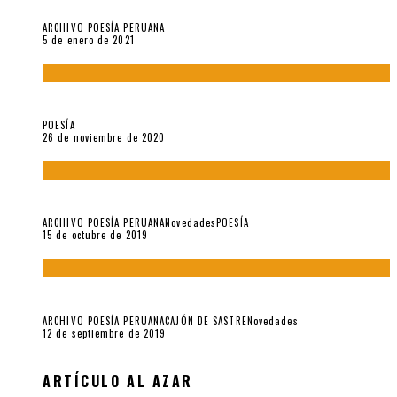
Carmen Ollé en Hora Zero y otras instantáneas del recuerdo
ARCHIVO POESÍA PERUANA
5 de enero de 2021
El doctorado de César Vallejo
POESÍA
26 de noviembre de 2020
Yo no pido postales sino cassettes de Lou Reed (Parte II)
ARCHIVO POESÍA PERUANA
Novedades
POESÍA
15 de octubre de 2019
Yo no pido postales sino cassettes de Lou Reed (Parte I)
ARCHIVO POESÍA PERUANA
CAJÓN DE SASTRE
Novedades
12 de septiembre de 2019
ARTÍCULO AL AZAR