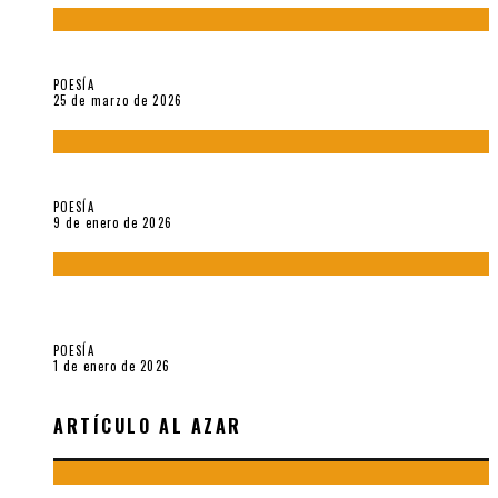
Sobre «Prosas minúsculas» (2025), de Alonso Rabí
POESÍA
25 de marzo de 2026
5 poemas de «Música imprecisa» (2025), de Néstor Mux
POESÍA
9 de enero de 2026
Fragmentos de «Hoy no hay tiempo para la eternidad (2024),
de María Mascheroni
POESÍA
1 de enero de 2026
ARTÍCULO AL AZAR