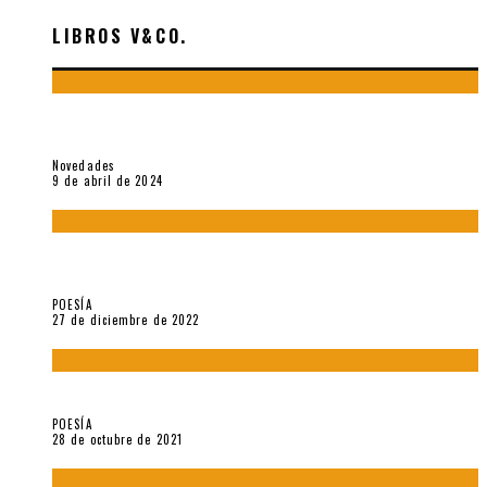
LIBROS V&CO.
«La poesía en la vida y en la obra de Sebastián Salazar», por
Emilio A. Westphalen
Novedades
9 de abril de 2024
5 poemas de «Jardín mecánico» (2022), de Luis Alonso Cruz
Álvarez
POESÍA
27 de diciembre de 2022
Carlos Germán Belli. Un punto incandescente
POESÍA
28 de octubre de 2021