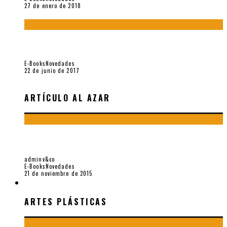
27 de enero de 2018
Jamás olvidados. Muestra de poesía búlgara reciente (Vallejo
& Co., 2017)
E-Books
Novedades
22 de junio de 2017
ARTÍCULO AL AZAR
«PARA RETRASAR LOS RELOJES DE ARENA» (VALLEJO &
CO., 2015), DE NILTON SANTIAGO
adminv&co
E-Books
Novedades
21 de noviembre de 2015
ARTES PLÁSTICAS
ARTES PLÁSTICAS