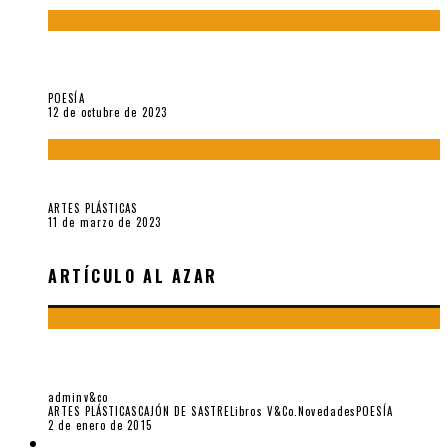
La creación artística en tiempos de la crisis climática, por
Sebastián Miranda Brenes
POESÍA
12 de octubre de 2023
Performance: «Cuerpx en Vela» (2023), de Germa Machuca
ARTES PLÁSTICAS
11 de marzo de 2023
ARTÍCULO AL AZAR
NO CONOCERÉ EL GUSANO NI LA TIERRA, POR JOSÉ IGNACIO
PADILLA
adminv&co
ARTES PLÁSTICAS
CAJÓN DE SASTRE
Libros V&Co.
Novedades
POESÍA
2 de enero de 2015
LIBROS V&CO.