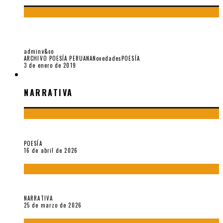
BLANCA VARELA – UNA VIDA SECRETA, POR ENRIQUE
VERÁSTEGUI
adminv&co
ARCHIVO POESÍA PERUANA
Novedades
POESÍA
3 de enero de 2019
NARRATIVA
NARRATIVA
¡Gracias y adiós!, «Vallejo & Co.» se despide
POESÍA
16 de abril de 2026
Sobre «Apartamentos Géminis» (2026), de Julio Hardisson
NARRATIVA
25 de marzo de 2026