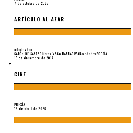
7 de octubre de 2025
ARTÍCULO AL AZAR
«¿QUÉ ES UN EDITOR?», POR SEBASTIÁN SALAZAR BONDY
adminv&co
CAJÓN DE SASTRE
Libros V&Co.
NARRATIVA
Novedades
POESÍA
15 de diciembre de 2014
CINE
CINE
¡Gracias y adiós!, «Vallejo & Co.» se despide
POESÍA
16 de abril de 2026
A propósito de The Pillow Book de Peter Greenaway