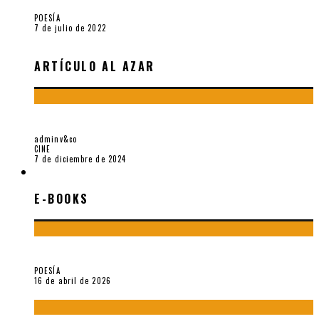
POESÍA
7 de julio de 2022
ARTÍCULO AL AZAR
SOBRE GENA ROWLANDS Y ALAIN DELON
adminv&co
CINE
7 de diciembre de 2024
E-BOOKS
E-BOOKS
¡Gracias y adiós!, «Vallejo & Co.» se despide
POESÍA
16 de abril de 2026