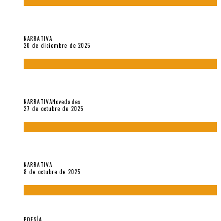
El espíritu de los signos en el «Maldito Hippie comunista»
(2018), de Edgar Lora
NARRATIVA
20 de diciembre de 2025
Trabajo interno: Radiografía de un futbolista que nunca
debutó en Primera
NARRATIVA
Novedades
27 de octubre de 2025
«Coreografía para trenzas solas» (2025). Entrevista a Teresa
Ruiz Rosas
NARRATIVA
8 de octubre de 2025
Elvira Hernández, poeta nómade
POESÍA