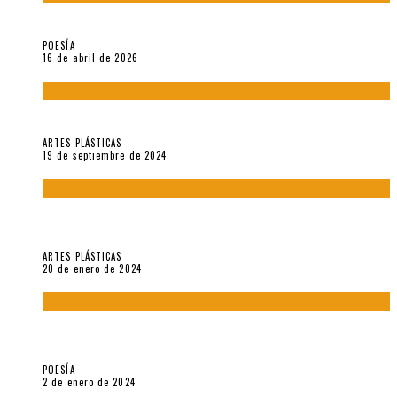
¡Gracias y adiós!, «Vallejo & Co.» se despide
POESÍA
16 de abril de 2026
Francis Bacon: notas de una entrevista con Peter Beard
ARTES PLÁSTICAS
19 de septiembre de 2024
Circunstancias y abnegaciones en una ciudad agrietada. En
“Estado Remanente/Una línea de vida”.
ARTES PLÁSTICAS
20 de enero de 2024
Sobre «Ese eco que une los ojos» (2023), de Silvia Goldman /
Esperanza Vives / Aldo Alcota
POESÍA
2 de enero de 2024