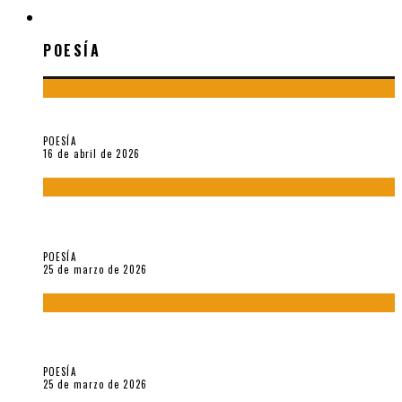
POESÍA
POESÍA
¡Gracias y adiós!, «Vallejo & Co.» se despide
POESÍA
16 de abril de 2026
7 poemas de «Cómo se quita el anzuelo del ojo de un pez sin
romperle la mirada» (2025), de Ana Lissardy
POESÍA
25 de marzo de 2026
5 poemas de «Nunca de mí tu espejismo» (2025), de Romina
Silman
POESÍA
25 de marzo de 2026