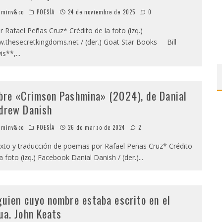
minv&co
POESÍA
24 de noviembre de 2025
0
 Rafael Peñas Cruz* Crédito de la foto (izq.)
.thesecretkingdoms.net / (der.) Goat Star Books Bill
is**,
...
bre «Crimson Pashmina» (2024), de Danial
drew Danish
minv&co
POESÍA
26 de marzo de 2024
2
to y traducción de poemas por Rafael Peñas Cruz* Crédito
a foto (izq.) Facebook Danial Danish / (der.)
...
guien cuyo nombre estaba escrito en el
ua. John Keats