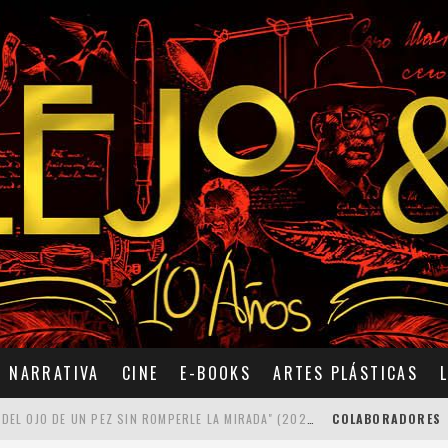
NARRATIVA
CINE
E-BOOKS
ARTES PLÁSTICAS
7 POEMAS DE "CÓMO SE QUITA EL ANZUELO DEL OJO DE UN PEZ SIN ROMPERLE LA MIRADA" (2025), DE ANA LISSARDY
COLABORADORES