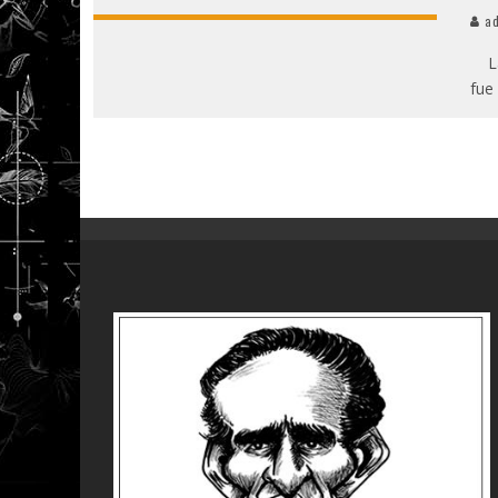
ad
La 
fue