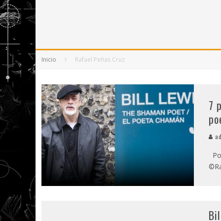
5 POEMAS DE "NUNCA DE MÍ TU ESPEJISMO
SOBRE "PROSAS MINÚSCULAS" (2025), DE
¡GRACIAS Y ADIÓS!, "VALLEJO & CO." SE DE
Inicio
Rafael Peñas Cruz
7 
po
ad
Poe
©Ra
Bi