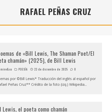
" (2025), DE ROMINA SILMAN
RAFAEL PEÑAS CRUZ
 ALONSO RABÍ
SPIDE
poemas de «Bill Lewis, The Shaman Poet/El
eta chamán» (2025), de Bill Lewis
minv&co
POESÍA
23 de diciembre de 2025
0
mas por ©Bill Lewis* Traducción del inglés al español por
fael Peñas Cruz** Crédito de la foto (izq.) Wikipedia
...
ll Lewis, el poeta como chamán