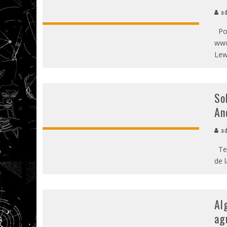
ad
Por
www
Lew
So
An
ad
Tex
de l
Al
ag