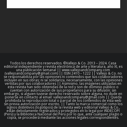
Todos los derechos reservados. ©Vallejo & Co. 2013 – 2024. Casa
editorial independiente y revista electrónica de arte y literatura, año XI, es
una publicación semanal || www.vallejoandcompany.com
(vallejoandcompany@gmail.com) || ISSN 2410 – 1222 || Vallejo & Co. no
se responsabiliza por las opiniones ni contenidos que sus colaboradores
incluyen en sus obras; ni se solidariza, necesariamente, con las opiniones
vertidas por sus colaboradores || Asimismo, las imágenes utilizadas en
esta revista han sido obtenidas de la red y son de dominio público o
cuentan con autorización de sus propietarios para su difusión; sin
embargo, si alguien tuviese derecho reservado sobre alguna, no dude en
ponerse en contacto al email: vallejoandcompany@gmail.com || Queda
prohibida la reproducción total o parcial de los contenidos de esta web
sin previa autorización por escrito. || Tanto la marca comercial como los
signos distintivos (logotipos) de la revista web y editorial Vallejo & Co.,
están debidamente registrados y protegidos en lo legal por INDECOPI
(Perú) y la Biblioteca Nacional del Perú por lo que, ante cualquier plagio o
copia, se procederá mediante las acciones legales correspondientes.