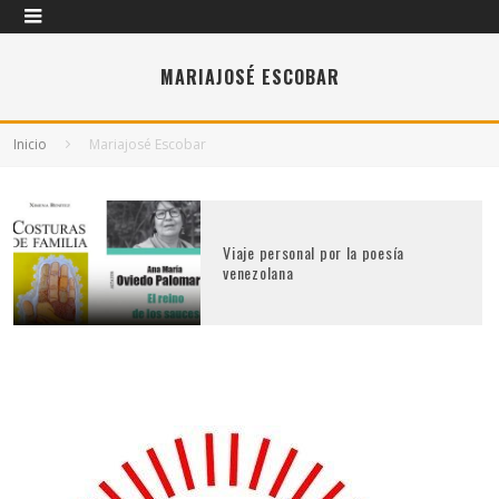
MARIAJOSÉ ESCOBAR
Inicio
Mariajosé Escobar
Viaje personal por la poesía
venezolana