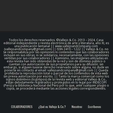
Todos los derechos reservados. ©Vallejo & Co. 2013 – 2024. Casa
editorial independiente y revista electrónica de arte y literatura, año XI, es
una publicación semanal || www.vallejoandcompany.com
(vallejoandcompany@gmail.com) || ISSN 2410 – 1222 || Vallejo & Co. no
se responsabiliza por las opiniones ni contenidos que sus colaboradores
incluyen en sus obras; ni se solidariza, necesariamente, con las opiniones
vertidas por sus colaboradores || Asimismo, las imágenes utilizadas en
esta revista han sido obtenidas de la red y son de dominio público o
cuentan con autorización de sus propietarios para su difusión; sin
embargo, si alguien tuviese derecho reservado sobre alguna, no dude en
ponerse en contacto al email: vallejoandcompany@gmail.com || Queda
prohibida la reproducción total o parcial de los contenidos de esta web
sin previa autorización por escrito. || Tanto la marca comercial como los
signos distintivos (logotipos) de la revista web y editorial Vallejo & Co.,
están debidamente registrados y protegidos en lo legal por INDECOPI
(Perú) y la Biblioteca Nacional del Perú por lo que, ante cualquier plagio o
copia, se procederá mediante las acciones legales correspondientes.
COLABORADORES
¿Qué es Vallejo & Co.?
Nosotros
Escríbenos