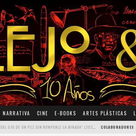
NARRATIVA
CINE
E-BOOKS
ARTES PLÁSTICAS
7 POEMAS DE "CÓMO SE QUITA EL ANZUELO DEL OJO DE UN PEZ SIN ROMPERLE LA MIRADA" (2025), DE ANA LISSARDY
COLABORADORES