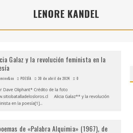
7 POEMAS DE "CÓMO SE QUITA EL ANZUELO DEL OJO DE UN PEZ SIN ROMPERLE LA MIRADA" (2025), DE ANA LISSARDY
LENORE KANDEL
 (2025), DE ROMINA SILMAN
ALONSO RABÍ
icia Galaz y la revolución feminista en la
esía
minv&co
POESÍA
30 de abril de 2024
0
 Dave Oliphant* Crédito de la foto
.sitiobatalladelosloros.cl Alicia Galaz** y la revolución
inista en la poesía[1]
...
poemas de «Palabra Alquimia» (1967), de