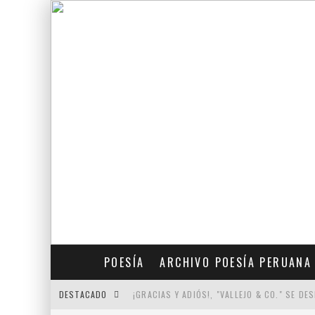
POESÍA
ARCHIVO POESÍA PERUANA
DESTACADO
¡GRACIAS Y ADIÓS!, "VALLEJO & CO." SE DE