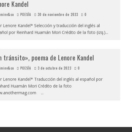
nore Kandel
minv&co
POESÍA
30 de noviembre de 2023
0
 Lenore Kandel* Selección y traducción del inglés al
añol por Reinhard Huamán Mori Crédito de la foto (izq.)
...
n tránsito», poema de Lenore Kandel
minv&co
POESÍA
3 de octubre de 2023
0
 Lenore Kandel* Traducción del inglés al español por
nhard Huamán Mori Crédito de la foto
w.anothermag.com
...