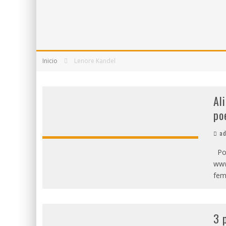
5 POEMAS DE "NUNCA DE MÍ TU ESPEJISMO"
SOBRE "PROSAS MINÚSCULAS" (2025), DE 
Inicio
Lenore Kandel
Al
po
ad
Por
www
fem
3 