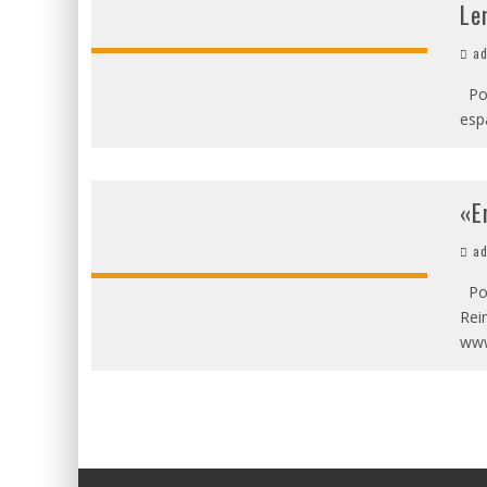
Le
ad
Por
esp
«E
ad
Por
Rei
ww