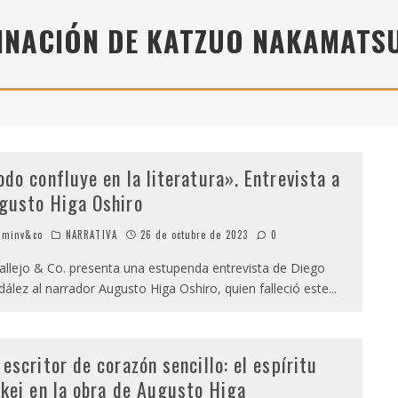
" (2025), DE ROMINA SILMAN
MINACIÓN DE KATZUO NAKAMATSU
 ALONSO RABÍ
SPIDE
odo confluye en la literatura». Entrevista a
gusto Higa Oshiro
minv&co
NARRATIVA
26 de octubre de 2023
0
lejo & Co. presenta una estupenda entrevista de Diego
dález al narrador Augusto Higa Oshiro, quien falleció este
...
 escritor de corazón sencillo: el espíritu
kkei en la obra de Augusto Higa