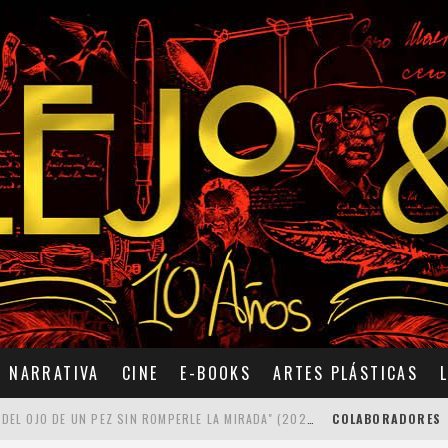
NARRATIVA
CINE
E-BOOKS
ARTES PLÁSTICAS
7 POEMAS DE "CÓMO SE QUITA EL ANZUELO DEL OJO DE UN PEZ SIN ROMPERLE LA MIRADA" (2025), DE ANA LISSARDY
COLABORADORES