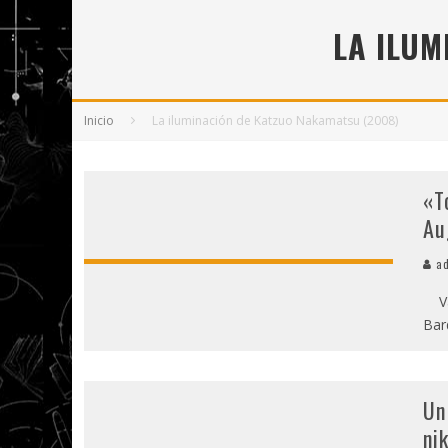
5 POEMAS DE "NUNCA DE MÍ TU ESPEJISMO
LA ILU
SOBRE "PROSAS MINÚSCULAS" (2025), DE
¡GRACIAS Y ADIÓS!, "VALLEJO & CO." SE DE
Inicio
La iluminación de Katzuo Nakamatsu (2008)
«T
Au
ad
Val
Bar
Un
ni