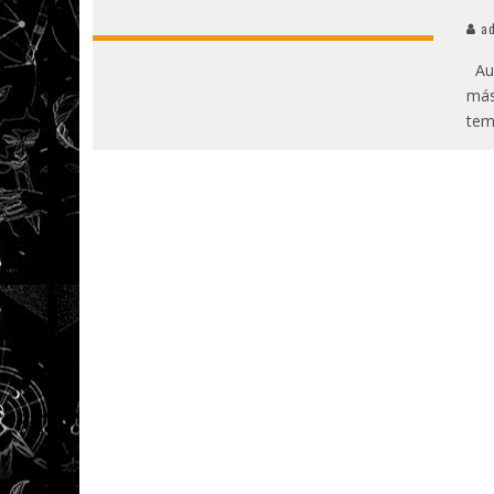
ad
Aug
más
tem