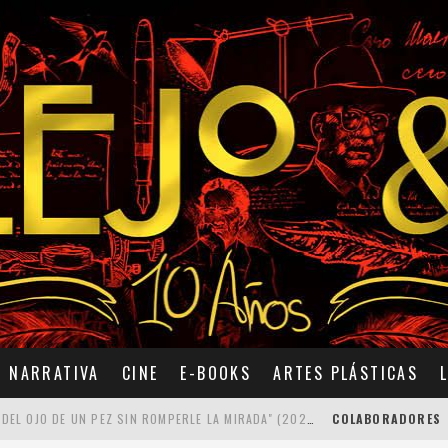
NARRATIVA
CINE
E-BOOKS
ARTES PLÁSTICAS
7 POEMAS DE "CÓMO SE QUITA EL ANZUELO DEL OJO DE UN PEZ SIN ROMPERLE LA MIRADA" (2025), DE ANA LISSARDY
COLABORADORES