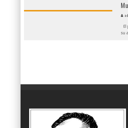
Mu
ad
El 
su 