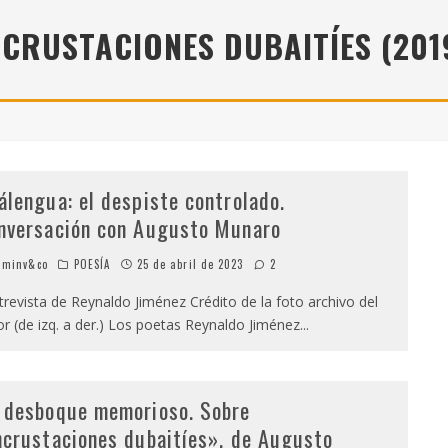
" (2025), DE ROMINA SILMAN
NCRUSTACIONES DUBAITÍES (201
 ALONSO RABÍ
SPIDE
álengua: el despiste controlado.
nversación con Augusto Munaro
minv&co
POESÍA
25 de abril de 2023
2
revista de Reynaldo Jiménez Crédito de la foto archivo del
or (de izq. a der.) Los poetas Reynaldo Jiménez
...
 desboque memorioso. Sobre
ncrustaciones dubaitíes», de Augusto