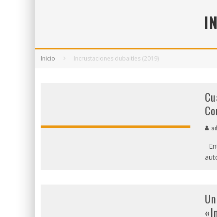
5 POEMAS DE "NUNCA DE MÍ TU ESPEJISMO
I
SOBRE "PROSAS MINÚSCULAS" (2025), DE
¡GRACIAS Y ADIÓS!, "VALLEJO & CO." SE DE
Inicio
Incrustaciones dubaitíes (2019)
Cu
Co
ad
Ent
aut
Un
«I