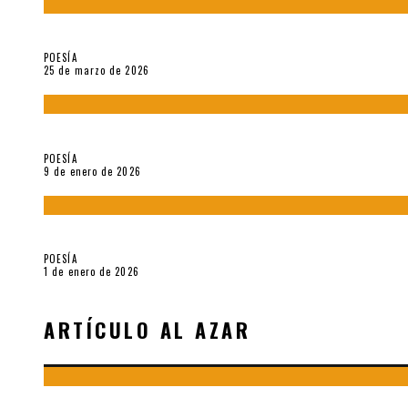
Sobre «Prosas minúsculas» (2025), de Alonso Rabí
POESÍA
25 de marzo de 2026
5 poemas de «Música imprecisa» (2025), de Néstor Mux
POESÍA
9 de enero de 2026
Fragmentos de «Hoy no hay tiempo para la eternidad (2024), d
POESÍA
1 de enero de 2026
ARTÍCULO AL AZAR