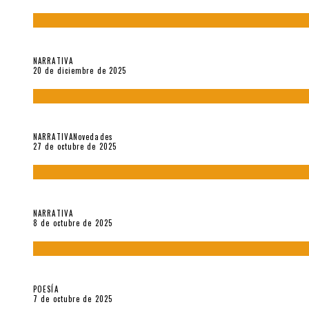
El espíritu de los signos en el «Maldito Hippie comunista» (201
NARRATIVA
20 de diciembre de 2025
Trabajo interno: Radiografía de un futbolista que nunca debut
NARRATIVA
Novedades
27 de octubre de 2025
«Coreografía para trenzas solas» (2025). Entrevista a Teresa 
NARRATIVA
8 de octubre de 2025
Elvira Hernández, poeta nómade
POESÍA
7 de octubre de 2025