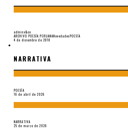
DIÁLOGO INÉDITO VARGAS LLOSA – HERAUD
adminv&co
ARCHIVO POESÍA PERUANA
Novedades
POESÍA
4 de diciembre de 2018
NARRATIVA
NARRATIVA
¡Gracias y adiós!, «Vallejo & Co.» se despide
POESÍA
16 de abril de 2026
Sobre «Apartamentos Géminis» (2026), de Julio Hardisson
NARRATIVA
25 de marzo de 2026