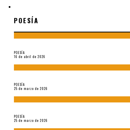
POESÍA
POESÍA
¡Gracias y adiós!, «Vallejo & Co.» se despide
POESÍA
16 de abril de 2026
7 poemas de «Cómo se quita el anzuelo del ojo de un pez sin r
POESÍA
25 de marzo de 2026
5 poemas de «Nunca de mí tu espejismo» (2025), de Romina Si
POESÍA
25 de marzo de 2026