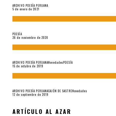
ARCHIVO POESÍA PERUANA
5 de enero de 2021
El doctorado de César Vallejo
POESÍA
26 de noviembre de 2020
Yo no pido postales sino cassettes de Lou Reed (Parte II)
ARCHIVO POESÍA PERUANA
Novedades
POESÍA
15 de octubre de 2019
Yo no pido postales sino cassettes de Lou Reed (Parte I)
ARCHIVO POESÍA PERUANA
CAJÓN DE SASTRE
Novedades
12 de septiembre de 2019
ARTÍCULO AL AZAR