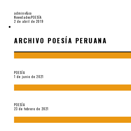
ENRIQUE LIHN: UNA HISTORIA PERSONAL [TES
adminv&co
Novedades
POESÍA
2 de abril de 2019
ARCHIVO POESÍA PERUANA
ARCHIVO POESÍA PERUANA
¿Y si la carta más famosa de César Vallejo no fuese exactament
POESÍA
1 de junio de 2021
«Trilce» y Otilia Villanueva Gonzales
POESÍA
23 de febrero de 2021
Carmen Ollé en Hora Zero y otras instantáneas del recuerdo