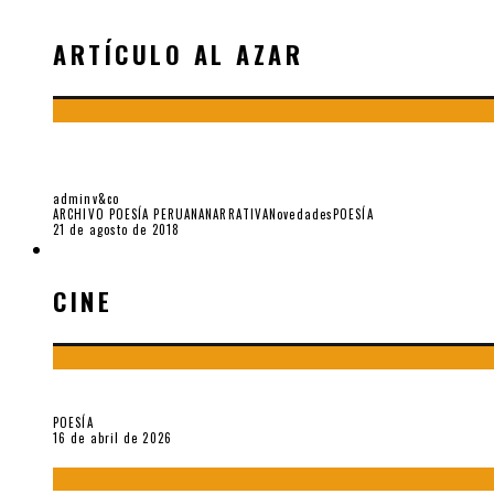
ARTÍCULO AL AZAR
RICARDO GONZÁLEZ VIGIL: «ME FASTIDIA EL 
adminv&co
ARCHIVO POESÍA PERUANA
NARRATIVA
Novedades
POESÍA
21 de agosto de 2018
CINE
CINE
¡Gracias y adiós!, «Vallejo & Co.» se despide
POESÍA
16 de abril de 2026