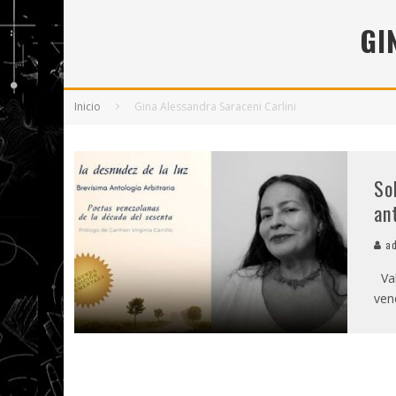
5 POEMAS DE "NUNCA DE MÍ TU ESPEJISMO
GI
SOBRE "PROSAS MINÚSCULAS" (2025), DE
¡GRACIAS Y ADIÓS!, "VALLEJO & CO." SE DE
Inicio
Gina Alessandra Saraceni Carlini
So
an
ad
Val
ven