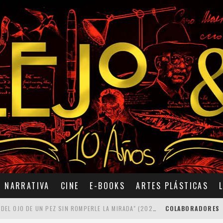
NARRATIVA
CINE
E-BOOKS
ARTES PLÁSTICAS
7 POEMAS DE "CÓMO SE QUITA EL ANZUELO DEL OJO DE UN PEZ SIN ROMPERLE LA MIRADA" (2025), DE ANA LISSARDY
COLABORADORES