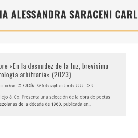
" (2025), DE ROMINA SILMAN
NA ALESSANDRA SARACENI CARL
 ALONSO RABÍ
SPIDE
bre «En la desnudez de la luz, brevísima
tología arbitraria» (2023)
minv&co
POESÍA
5 de septiembre de 2023
0
lejo & Co. Presenta una selección de la obra de poetas
ezolanas de la década de 1960, publicada en
...