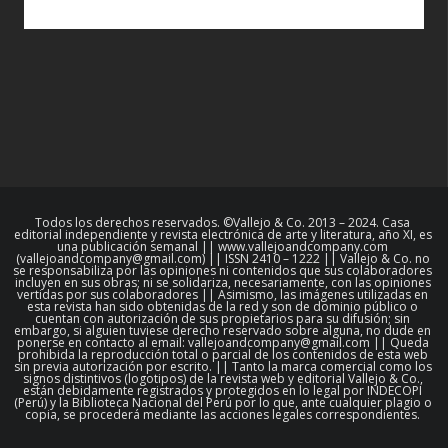
Todos los derechos reservados. ©Vallejo & Co. 2013 – 2024. Casa
editorial independiente y revista electrónica de arte y literatura, año XI, es
una publicación semanal || www.vallejoandcompany.com
(vallejoandcompany@gmail.com) || ISSN 2410 – 1222 || Vallejo & Co. no
se responsabiliza por las opiniones ni contenidos que sus colaboradores
incluyen en sus obras; ni se solidariza, necesariamente, con las opiniones
vertidas por sus colaboradores || Asimismo, las imágenes utilizadas en
esta revista han sido obtenidas de la red y son de dominio público o
cuentan con autorización de sus propietarios para su difusión; sin
embargo, si alguien tuviese derecho reservado sobre alguna, no dude en
ponerse en contacto al email: vallejoandcompany@gmail.com || Queda
prohibida la reproducción total o parcial de los contenidos de esta web
sin previa autorización por escrito. || Tanto la marca comercial como los
signos distintivos (logotipos) de la revista web y editorial Vallejo & Co.,
están debidamente registrados y protegidos en lo legal por INDECOPI
(Perú) y la Biblioteca Nacional del Perú por lo que, ante cualquier plagio o
copia, se procederá mediante las acciones legales correspondientes.