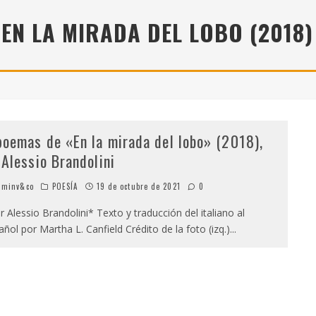
" (2025), DE ROMINA SILMAN
EN LA MIRADA DEL LOBO (2018)
 ALONSO RABÍ
SPIDE
poemas de «En la mirada del lobo» (2018),
 Alessio Brandolini
minv&co
POESÍA
19 de octubre de 2021
0
 Alessio Brandolini* Texto y traducción del italiano al
ñol por Martha L. Canfield Crédito de la foto (izq.)
...