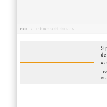
5 POEMAS DE "NUNCA DE MÍ TU ESPEJISMO
SOBRE "PROSAS MINÚSCULAS" (2025), DE
¡GRACIAS Y ADIÓS!, "VALLEJO & CO." SE DE
Inicio
En la mirada del lobo (2018)
9 
de
ad
Por
espa