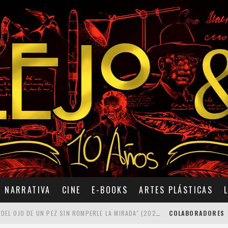
NARRATIVA
CINE
E-BOOKS
ARTES PLÁSTICAS
7 POEMAS DE "CÓMO SE QUITA EL ANZUELO DEL OJO DE UN PEZ SIN ROMPERLE LA MIRADA" (2025), DE ANA LISSARDY
COLABORADORES