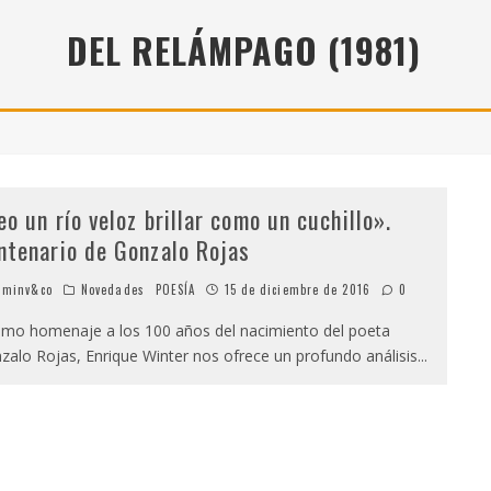
" (2025), DE ROMINA SILMAN
DEL RELÁMPAGO (1981)
 ALONSO RABÍ
SPIDE
eo un río veloz brillar como un cuchillo».
ntenario de Gonzalo Rojas
minv&co
Novedades
POESÍA
15 de diciembre de 2016
0
o homenaje a los 100 años del nacimiento del poeta
zalo Rojas, Enrique Winter nos ofrece un profundo análisis
...