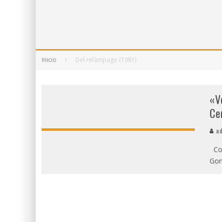
5 POEMAS DE "NUNCA DE MÍ TU ESPEJISMO
SOBRE "PROSAS MINÚSCULAS" (2025), DE
¡GRACIAS Y ADIÓS!, "VALLEJO & CO." SE DE
Inicio
Del relámpago (1981)
«V
Ce
ad
Com
Gon