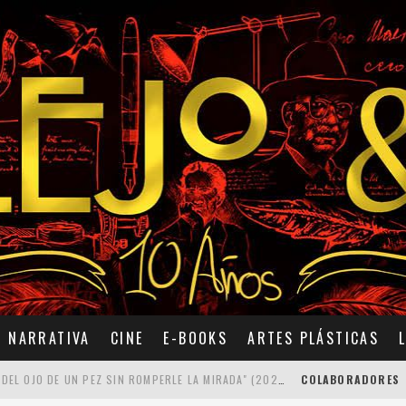
NARRATIVA
CINE
E-BOOKS
ARTES PLÁSTICAS
7 POEMAS DE "CÓMO SE QUITA EL ANZUELO DEL OJO DE UN PEZ SIN ROMPERLE LA MIRADA" (2025), DE ANA LISSARDY
COLABORADORES