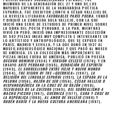
MIEMBRO DE LA GENERACIÓN DEL 27 Y UNO DE LOS
MAYORES EXPONENTES DE LA VANGUARDIA POÉTICA
ESPAÑOLA. FUE COEDITOR (JUNTO A CÉSAR VALLEJO) DE
LA REVISTA LITERARIA
FAVORABLES PARÍS POEMA
. FUNDÓ
Y DIRIGIÓ LA CONOCIDA AULA VALLEJO, CON LA QUE
INICIÓ UNA SERIE DE ESTUDIOS DE PRIMER NIVEL SOBRE
LA OBRA DEL POETA PERUANO. A LA PAR, MIENTRAS
VIVIÓ EN PERÚ, INICIÓ UNA IMPRESIONANTE COLECCIÓN
DE 562 PIEZAS INCAS MUY COMPLETA E INTERESANTE EN
LO ARTÍSTICO Y ANTROPOLÓGICO, QUE SE EXPUSO EN
PARÍS, MADRID Y SEVILLA, Y LA QUE DONÓ EN 1937 AL
MUSEO ARQUEOLÓGICO NACIONAL Y QUE PASÓ AL MUSEO
DE AMÉRICA. ES LA COLECCIÓN MÁS IMPORTANTE DE
PIEZAS INCAS FUERA DE AMÉRICA. PUBLICÓ EN POESÍA
OSCURO DOMINIO
(1934) Y
VERSIÓN CELESTE
(1970); Y EN
ENSAYO
ARTE PERUANO
(1935),
RENDICIÓN DE ESPÍRITU
(1943),
EL SURREALISMO ENTRE VIEJO Y NUEVO MUNDO
(1944),
THE VISION OF THE «GUERNICA»
(1947),
LA
RELIGIÓN DEL LENGUAJE ESPAÑOL
(1951),
LA ESPADA DE LA
PALOMA
(1956),
RAZÓN DE SER
(1956),
CÉSAR VALLEJO O
HISPANOAMÉRICA EN LA CRUZ DE SU RAZÓN
(1958),
TELEOLOGÍA DE LA CULTURA
(1965),
DEL SURREALISMO A
MACHU PICCHU
(1967),
GUERNICA
(1977),
CARA Y CRUZ DE
LA REPÚBLICA
(1980),
AL AMOR DE VALLEJO
(1980) Y
RUBÉN DARÍO Y LA NUEVA CULTURA AMERICANA
(1987).