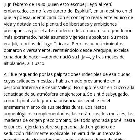
[E]n febrero de 1930 [quien esto escribe] llegó al Perú
embarcado, como “aventurero del Espíritu”, en un destino en el
que la poesía, identificada con el concepto real y enteléquico de
Vida y dotada con la plenitud de libertades y ambiciones
presupuestas por el arte moderno de compromiso o pundonor
más extremado, había asumido vigencias absolutas. Su meta
era Juli, a orillas del lago Titicaca. Pero los acontecimientos
opinaron diversamente, remitiéndolo desde Arequipa, excelsa
cuna donde nacer —donde nació su hija—, y tras meses de
altiplanicie, al Cuzco.
Allí fue requerido por las palpitaciones indecibles de esa ciudad
cuyas calidades mestizas había amado previamente en la
persona fraterna de César Vallejo. No supo resistir en Cuzco a la
tenacidad de su atmósfera enajenatoria. Se sintió subyugado,
como hipnotizado por una ausencia discernible en el
ensimismamiento de sus piedras duras. Los restos
arqueológicos complementarios, las cerámicas, los metales, las
maderas de origen precolombino, del todo ignorada por él hasta
entonces, ejercían sobre su personalidad un género de
seducción difícilmente explicable. En virtud de un trenzado
peripécico de circunstancias tan misterioso y fuera de lógica