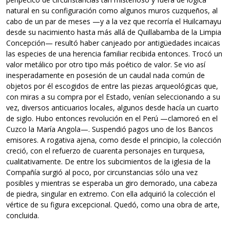
natural en su configuración como algunos muros cuzqueños, al
cabo de un par de meses —y a la vez que recorría el Huilcamayu
desde su nacimiento hasta más allá de Quillabamba de la Limpia
Concepción— resultó haber canjeado por antigüedades incaicas
las especies de una herencia familiar recibida entonces. Trocó un
valor metálico por otro tipo más poético de valor. Se vio así
inesperadamente en posesión de un caudal nada común de
objetos por él escogidos de entre las piezas arqueológicas que,
con miras a su compra por el Estado, venían seleccionando a su
vez, diversos anticuarios locales, algunos desde hacía un cuarto
de siglo. Hubo entonces revolución en el Perú —clamoreó en el
Cuzco la María Angola—. Suspendió pagos uno de los Bancos
emisores. A rogativa ajena, como desde el principio, la colección
creció, con el refuerzo de cuarenta personajes en turquesa,
cualitativamente. De entre los subcimientos de la iglesia de la
Compañía surgió al poco, por circunstancias sólo una vez
posibles y mientras se esperaba un giro demorado, una cabeza
de piedra, singular en extremo. Con ella adquirió la colección el
vértice de su figura excepcional. Quedó, como una obra de arte,
concluida.