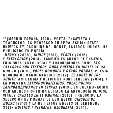
**(MADRID-ESPAÑA, 1970). POETA, ENSAYISTA Y
TRADUCTOR. ES PROFESOR EN APPALACHIAN STATE
UNIVERSITY, CAROLINA DEL NORTE, ESTADOS UNIDOS. HA
PUBLICADO EN POESÍA
MERMA
(2009),
ÍNDICE
(2011),
FÁBULA
(2012)
Y
EXTRACCIÓN
(2013). TAMBIÉN ES AUTOR DE ENSAYOS,
EDICIONES, ANTOLOGÍAS Y TRADUCCIONES COMO
LAS
PALABRAS SON TESTIGOS. OBRA POÉTICA EN INGLÉS
DE ISEL
RIVERO (2010),
VOCES COMUNES Y OTROS POEMAS,
POESÍA
REUNIDA DE MARIO MERLINO (2012),
EL ÁNGEL
DE LOS
SÚBITO
, ANTOLOGÍA POÉTICA DE NONI BENEGAS (2014), Y
LA MUESTRA
EXTRACOMUNITARIOS. NUEVE POETAS
LATINOAMERICANOS
EN ESPAÑA
(2013). EN COLABORACIÓN
CON ANDRÉS FISHER HA EDITADO LA ANTOLOGÍA DE JOSÉ
VIÑALS
CABALLO EN EL UMBRAL
(2010), TRADUCIDO LA
SELECCIÓN DE POEMAS DE LEW WELCH
CÍRCULO DE
HUESO
(2013) Y LA DE TEXTOS BREVES DE GERTRUDE
STEIN
OBJETOS Y RETRATOS. GEOGRAFÍA
(2014).