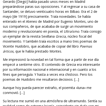
Gerardo [Diego] había pasado unos meses en Madrid
preparándose paras sus oposiciones. Y al regresar a su casa de
Santander, se detuvo veinticuatro horas en Bilbao. Era el 2 de
mayo [de 1919] precisamente. Traía novedades. Se había
enterado en el Ateneo de Madrid por Eugenio Montes, uno de
sus compañeros, de que acababa de surgir un movimiento
moderno y revolucionario en poesía, el
Ultraísmo
. Traía consigo
un ejemplar de la revista Sevillana
Grecia
, núcleo focal del
movimiento. Y también traía escritos a mano tres poemas de
Vicente Huidobro, que acababa de copiar del libro
Poemas
árticos
, que le había prestado Montes.
Me impresionó la novedad en tal forma que a partir de ese día
empecé a sentirme otro. El contenido de Grecia era interesante
por su información nacional e internacional y en cuanto a los
fines que perseguía. Y hasta a veces era chistoso. Pero los
poemas de Huidobro me resultaron decisivos. […]
Aunque hoy pueda parecer extraño, el poemita «luna» me
conmovió. […]
Su lectura me sumió en una atmósfera de ultramundo. Sentía su
realidad como de extrema lejanía, coincidente sin duda con mi