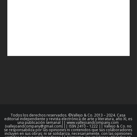
Todos los derechos reservados. ©Vallejo & Co. 2013 – 2024. Casa
editorial independiente y revista electrónica de arte y literatura, año XI, es
una publicación semanal || www.vallejoandcompany.com
(vallejoandcompany@gmail.com) || ISSN 2410 – 1222 || Vallejo & Co. no
se responsabiliza por las opiniones ni contenidos que sus colaboradores
incluyen en sus obras; ni se solidariza, necesariamente, con las opiniones