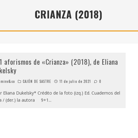
" (2025), DE ROMINA SILMAN
CRIANZA (2018)
 ALONSO RABÍ
SPIDE
1 aforismos de «Crianza» (2018), de Eliana
kelsky
minv&co
CAJÓN DE SASTRE
11 de julio de 2021
0
 Eliana Dukelsky* Crédito de la foto (izq.) Ed. Cuadernos del
ía / (der.) la autora 9+1
...