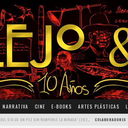
NARRATIVA
CINE
E-BOOKS
ARTES PLÁSTICAS
7 POEMAS DE "CÓMO SE QUITA EL ANZUELO DEL OJO DE UN PEZ SIN ROMPERLE LA MIRADA" (2025), DE ANA LISSARDY
COLABORADORES