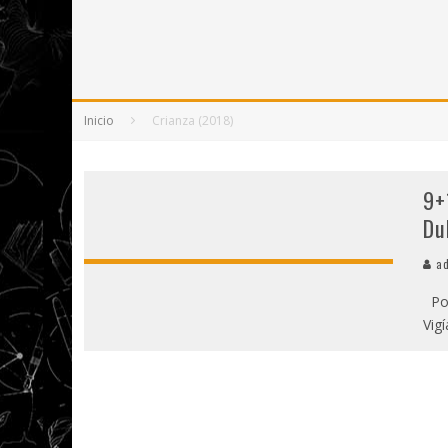
5 POEMAS DE "NUNCA DE MÍ TU ESPEJISMO
SOBRE "PROSAS MINÚSCULAS" (2025), DE
¡GRACIAS Y ADIÓS!, "VALLEJO & CO." SE DE
Inicio
Crianza (2018)
9+
Du
ad
Por
Vig