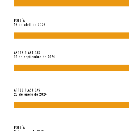
¡Gracias y adiós!, «Vallejo & Co.» se despide
POESÍA
16 de abril de 2026
Francis Bacon: notas de una entrevista con Peter Beard
ARTES PLÁSTICAS
19 de septiembre de 2024
Circunstancias y abnegaciones en una ciudad agrietada. En
“Estado Remanente/Una línea de vida”.
ARTES PLÁSTICAS
20 de enero de 2024
Sobre «Ese eco que une los ojos» (2023), de Silvia Goldman /
Esperanza Vives / Aldo Alcota
POESÍA