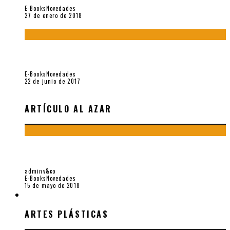
E-Books
Novedades
27 de enero de 2018
Jamás olvidados. Muestra de poesía búlgara reciente (Vallejo
& Co., 2017)
E-Books
Novedades
22 de junio de 2017
ARTÍCULO AL AZAR
“CÉSAR DÁVILA. DISTANTE PRESENCIA DEL OLVIDO».
HOMENAJE 100 AÑOS (VALLEJO & CO., 2018)
adminv&co
E-Books
Novedades
15 de mayo de 2018
ARTES PLÁSTICAS
ARTES PLÁSTICAS