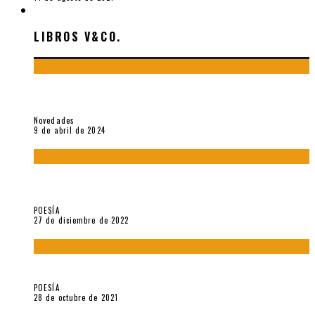
LIBROS V&CO.
LIBROS V&CO.
«La poesía en la vida y en la obra de Sebastián Salazar», por
Emilio A. Westphalen
Novedades
9 de abril de 2024
5 poemas de «Jardín mecánico» (2022), de Luis Alonso Cruz
Álvarez
POESÍA
27 de diciembre de 2022
Carlos Germán Belli. Un punto incandescente
POESÍA
28 de octubre de 2021