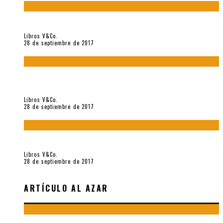
«Howl. Aullido» (2017), de Allen Ginsberg
Libros V&Co.
28 de septiembre de 2017
«Bodegón. Poemas recuperados 1973-1976» (2017), de
Enrique Verástegui
Libros V&Co.
28 de septiembre de 2017
«fe» (2016), de Bruno Pólack
Libros V&Co.
28 de septiembre de 2017
ARTÍCULO AL AZAR