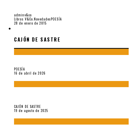
«APOTEOSIS DE JK, 74 AÑOS», POEMA EN PRIMICIA DE
JOSÉ KOZER
adminv&co
Libros V&Co.
Novedades
POESÍA
28 de enero de 2015
CAJÓN DE SASTRE
CAJÓN DE SASTRE
¡Gracias y adiós!, «Vallejo & Co.» se despide
POESÍA
16 de abril de 2026
“Variaciones sobre el derecho a guardar silencio” (inédito),
de Anne Carson
CAJÓN DE SASTRE
19 de agosto de 2025
El reino sin soberanía del metarrelato occidental, por Ana