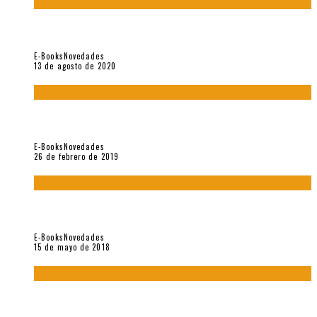
«El fakir confinado. Distante presencia del olvido». II
Coloquio (2020)
E-Books
Novedades
13 de agosto de 2020
Fuera del alcance de la memoria. [Antología poética 1998 –
2018], de Fabrício Marques
E-Books
Novedades
26 de febrero de 2019
“César Dávila. Distante presencia del olvido». Homenaje 100
años (Vallejo & Co., 2018)
E-Books
Novedades
15 de mayo de 2018
Con mi caracol y mi revólver. Muestra de poesía chilena
reciente (Vallejo & Co., 2018)