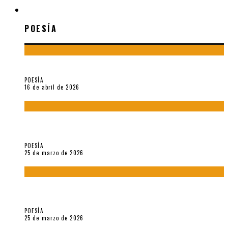
POESÍA
POESÍA
¡Gracias y adiós!, «Vallejo & Co.» se despide
POESÍA
16 de abril de 2026
7 poemas de «Cómo se quita el anzuelo del ojo de un pez sin
romperle la mirada» (2025), de Ana Lissardy
POESÍA
25 de marzo de 2026
5 poemas de «Nunca de mí tu espejismo» (2025), de Romina
Silman
POESÍA
25 de marzo de 2026