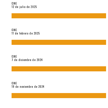
CINE
12 de julio de 2025
Sobre «Come and See» (1985), película de Elem Klimov
CINE
11 de febrero de 2025
Sobre Gena Rowlands y Alain Delon
CINE
7 de diciembre de 2024
Sobre «Akira» (1988), película de Katsuhiro Ôtomo
CINE
19 de noviembre de 2024
Sobre «Cartografía de lo invisible» (2021). Entrevista a
Robert Baca Oviedo