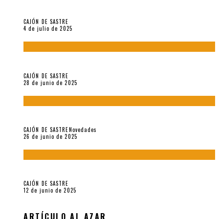
Arzoumanian
CAJÓN DE SASTRE
4 de julio de 2025
El hombre que vino del mar, por Maurizio Medo
CAJÓN DE SASTRE
28 de junio de 2025
«Morivivencias»: balas y flores en un mismo corazón
CAJÓN DE SASTRE
Novedades
26 de junio de 2025
Roger Santiváñez y el recuerdo de una guerra
CAJÓN DE SASTRE
12 de junio de 2025
ARTÍCULO AL AZAR