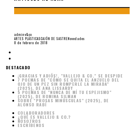
UN LUGAR PARA NINGÚN OBJETO: LAS ESCULTURAS
SUBTERRÁNEAS DE J. E. EIELSON
adminv&co
ARTES PLÁSTICAS
CAJÓN DE SASTRE
Novedades
8 de febrero de 2018
DESTACADO
¡GRACIAS Y ADIÓS!, "VALLEJO & CO." SE DESPIDE
7 POEMAS DE "CÓMO SE QUITA EL ANZUELO DEL
OJO DE UN PEZ SIN ROMPERLE LA MIRADA"
(2025), DE ANA LISSARDY
5 POEMAS DE "NUNCA DE MÍ TU ESPEJISMO"
(2025), DE ROMINA SILMAN
SOBRE "PROSAS MINÚSCULAS" (2025), DE
ALONSO RABÍ
COLABORADORES
¿QUÉ ES VALLEJO & CO.?
NOSOTROS
ESCRÍBENOS