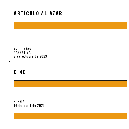
ARTÍCULO AL AZAR
EL TIEMPO SUSPENDIDO. ACERCA DE «TANTO» (2023), DE
NURIT KASZTELAN
adminv&co
NARRATIVA
7 de octubre de 2023
CINE
CINE
¡Gracias y adiós!, «Vallejo & Co.» se despide
POESÍA
16 de abril de 2026
A propósito de The Pillow Book de Peter Greenaway