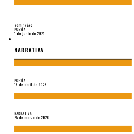
¿Y SI LA CARTA MÁS FAMOSA DE CÉSAR VALLEJO NO FUESE
EXACTAMENTE SUYA?
adminv&co
POESÍA
1 de junio de 2021
NARRATIVA
NARRATIVA
¡Gracias y adiós!, «Vallejo & Co.» se despide
POESÍA
16 de abril de 2026
Sobre «Apartamentos Géminis» (2026), de Julio Hardisson
NARRATIVA
25 de marzo de 2026