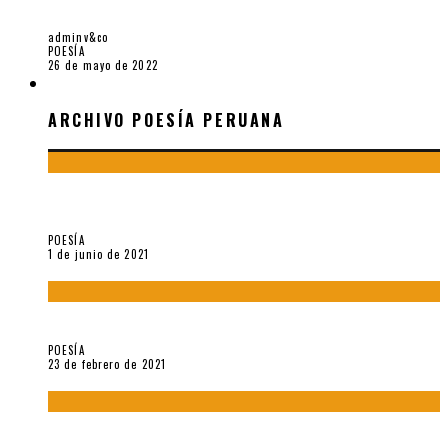
TRILEC O EL DADAÍSMO EN EL PERÚ
adminv&co
POESÍA
26 de mayo de 2022
ARCHIVO POESÍA PERUANA
ARCHIVO POESÍA PERUANA
¿Y si la carta más famosa de César Vallejo no fuese
exactamente suya?
POESÍA
1 de junio de 2021
«Trilce» y Otilia Villanueva Gonzales
POESÍA
23 de febrero de 2021
Carmen Ollé en Hora Zero y otras instantáneas del recuerdo