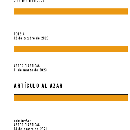
2 de enero de 2024
La creación artística en tiempos de la crisis climática, por
Sebastián Miranda Brenes
POESÍA
12 de octubre de 2023
Performance: «Cuerpx en Vela» (2023), de Germa Machuca
ARTES PLÁSTICAS
11 de marzo de 2023
ARTÍCULO AL AZAR
SOBRE “MANTOS Y OTROS FANTASMAS”, EXPOSICIÓN DE
ALICE WAGNER
adminv&co
ARTES PLÁSTICAS
14 de agosto de 2021