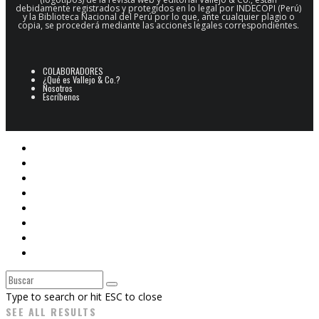
debidamente registrados y protegidos en lo legal por INDECOPI (Perú)
y la Biblioteca Nacional del Perú por lo que, ante cualquier plagio o
copia, se procederá mediante las acciones legales correspondientes.
COLABORADORES
¿Qué es Vallejo & Co.?
Nosotros
Escríbenos
POESÍA
ARCHIVO POESÍA PERUANA
NARRATIVA
CINE
E-BOOKS
ARTES PLÁSTICAS
Libros V&Co.
CAJÓN DE SASTRE
Type to search or hit ESC to close
SEE ALL RESULTS