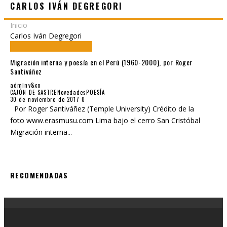
CARLOS IVÁN DEGREGORI
Inicio
Carlos Iván Degregori
Migración interna y poesía en el Perú (1960-2000), por Roger
Santiváñez
adminv&co
CAJÓN DE SASTRE
Novedades
POESÍA
30 de noviembre de 2017
0
Por Roger Santiváñez (Temple University) Crédito de la
foto www.erasmusu.com Lima bajo el cerro San Cristóbal
Migración interna
...
RECOMENDADAS