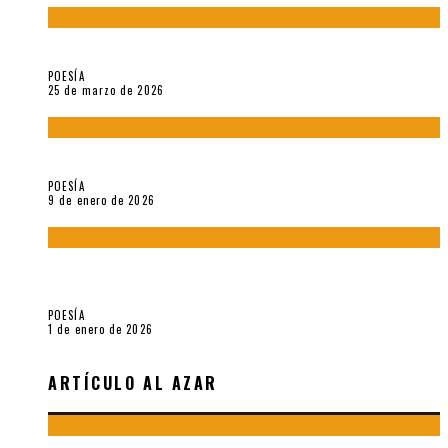
Sobre «Prosas minúsculas» (2025), de Alonso Rabí
POESÍA
25 de marzo de 2026
5 poemas de «Música imprecisa» (2025), de Néstor Mux
POESÍA
9 de enero de 2026
Fragmentos de «Hoy no hay tiempo para la eternidad (2024),
de María Mascheroni
POESÍA
1 de enero de 2026
ARTÍCULO AL AZAR