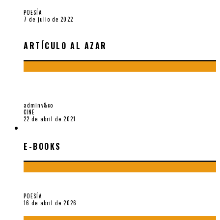
POESÍA
7 de julio de 2022
ARTÍCULO AL AZAR
SOBRE «MUHAMAB EL ZURDO» (2020), DE ANDRÉS
RESTREPO
adminv&co
CINE
22 de abril de 2021
E-BOOKS
E-BOOKS
¡Gracias y adiós!, «Vallejo & Co.» se despide
POESÍA
16 de abril de 2026