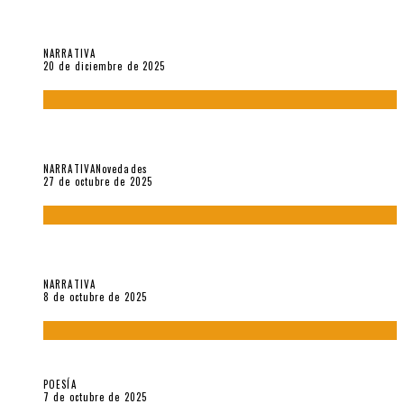
El espíritu de los signos en el «Maldito Hippie comunista»
(2018), de Edgar Lora
NARRATIVA
20 de diciembre de 2025
Trabajo interno: Radiografía de un futbolista que nunca
debutó en Primera
NARRATIVA
Novedades
27 de octubre de 2025
«Coreografía para trenzas solas» (2025). Entrevista a Teresa
Ruiz Rosas
NARRATIVA
8 de octubre de 2025
Elvira Hernández, poeta nómade
POESÍA
7 de octubre de 2025