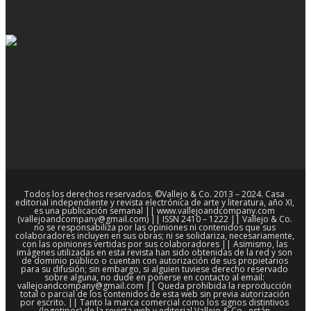
Todos los derechos reservados. ©Vallejo & Co. 2013 – 2024. Casa
editorial independiente y revista electrónica de arte y literatura, año XI,
es una publicación semanal || www.vallejoandcompany.com
(vallejoandcompany@gmail.com) || ISSN 2410 – 1222 || Vallejo & Co.
no se responsabiliza por las opiniones ni contenidos que sus
colaboradores incluyen en sus obras; ni se solidariza, necesariamente,
con las opiniones vertidas por sus colaboradores || Asimismo, las
imágenes utilizadas en esta revista han sido obtenidas de la red y son
de dominio público o cuentan con autorización de sus propietarios
para su difusión; sin embargo, si alguien tuviese derecho reservado
sobre alguna, no dude en ponerse en contacto al email:
vallejoandcompany@gmail.com || Queda prohibida la reproducción
total o parcial de los contenidos de esta web sin previa autorización
por escrito. || Tanto la marca comercial como los signos distintivos
(logotipos) de la revista web y editorial Vallejo & Co., están