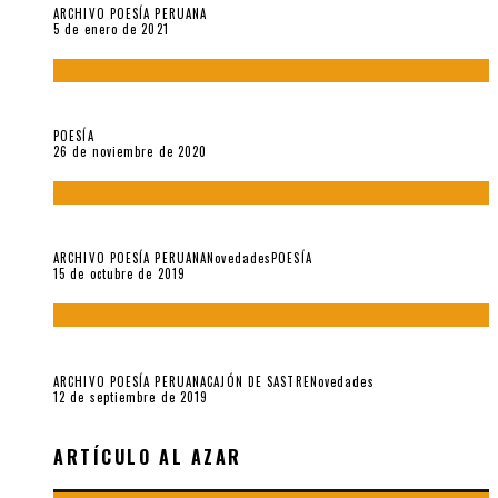
ARCHIVO POESÍA PERUANA
5 de enero de 2021
El doctorado de César Vallejo
POESÍA
26 de noviembre de 2020
Yo no pido postales sino cassettes de Lou Reed (Parte II)
ARCHIVO POESÍA PERUANA
Novedades
POESÍA
15 de octubre de 2019
Yo no pido postales sino cassettes de Lou Reed (Parte I)
ARCHIVO POESÍA PERUANA
CAJÓN DE SASTRE
Novedades
12 de septiembre de 2019
ARTÍCULO AL AZAR