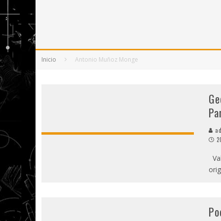
5 POEMAS DE "NUNCA DE MÍ TU ESPEJISMO
SOBRE "PROSAS MINÚSCULAS" (2025), DE
¡GRACIAS Y ADIÓS!, "VALLEJO & CO." SE DE
Inicio
Antonio Muñoz Monge
Ge
Pa
ad
2
Val
ori
Po