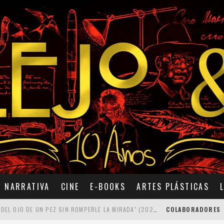
NARRATIVA
CINE
E-BOOKS
ARTES PLÁSTICAS
7 POEMAS DE "CÓMO SE QUITA EL ANZUELO DEL OJO DE UN PEZ SIN ROMPERLE LA MIRADA" (2025), DE ANA LISSARDY
COLABORADORES