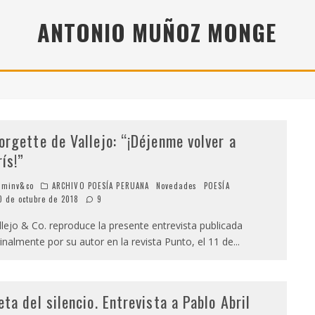
" (2025), DE ROMINA SILMAN
ANTONIO MUÑOZ MONGE
 ALONSO RABÍ
SPIDE
orgette de Vallejo: “¡Déjenme volver a
rís!”
minv&co
ARCHIVO POESÍA PERUANA
Novedades
POESÍA
0 de octubre de 2018
9
lejo & Co. reproduce la presente entrevista publicada
ginalmente por su autor en la revista Punto, el 11 de
...
eta del silencio. Entrevista a Pablo Abril