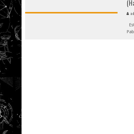
(H
ad
Est
Pab