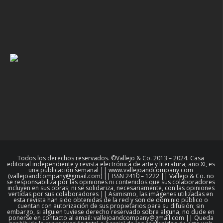
Todos los derechos reservados. ©Vallejo & Co. 2013 – 2024. Casa
editorial independiente y revista electrónica de arte y literatura, año XI, es
una publicación semanal || www.vallejoandcompany.com
(vallejoandcompany@gmail.com) || ISSN 2410 – 1222 || Vallejo & Co. no
se responsabiliza por las opiniones ni contenidos que sus colaboradores
incluyen en sus obras; ni se solidariza, necesariamente, con las opiniones
vertidas por sus colaboradores || Asimismo, las imágenes utilizadas en
esta revista han sido obtenidas de la red y son de dominio público o
cuentan con autorización de sus propietarios para su difusión; sin
embargo, si alguien tuviese derecho reservado sobre alguna, no dude en
ponerse en contacto al email: vallejoandcompany@gmail.com || Queda