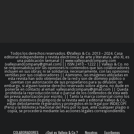
Todos los derechos reservados. ©Vallejo & Co. 2013 – 2024. Casa
editorial independiente y revista electrónica de arte y literatura, año XI, es
una publicación semanal || www.vallejoandcompany.com
(vallejoandcompany@gmail.com) || ISSN 2410 – 1222 || Vallejo & Co. no
se responsabiliza por las opiniones ni contenidos que sus colaboradores
incluyen en sus obras; ni se solidariza, necesariamente, con las opiniones
vertidas por sus colaboradores || Asimismo, las imágenes utilizadas en
esta revista han sido obtenidas de la red y son de dominio público o
cuentan con autorización de sus propietarios para su difusión; sin
embargo, si alguien tuviese derecho reservado sobre alguna, no dude en
ponerse en contacto al email: vallejoandcompany@gmail.com || Queda
prohibida la reproducción total o parcial de los contenidos de esta web
sin previa autorización por escrito. || Tanto la marca comercial como los
signos distintivos (logotipos) de la revista web y editorial Vallejo & Co.,
están debidamente registrados y protegidos en lo legal por INDECOPI
(Perú) y la Biblioteca Nacional del Perú por lo que, ante cualquier plagio o
copia, se procederá mediante las acciones legales correspondientes.
COLABORADORES
¿Qué es Vallejo & Co.?
Nosotros
Escríbenos