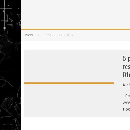
5 POEMAS DE "NUNCA DE MÍ TU ESPEJISMO
SOBRE "PROSAS MINÚSCULAS" (2025), DE
¡GRACIAS Y ADIÓS!, "VALLEJO & CO." SE DE
Inicio
1990-2000 (2015)
5 
re
Of
ad
Por
www
Poe