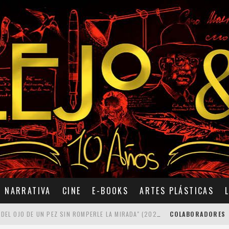
NARRATIVA
CINE
E-BOOKS
ARTES PLÁSTICAS
7 POEMAS DE "CÓMO SE QUITA EL ANZUELO DEL OJO DE UN PEZ SIN ROMPERLE LA MIRADA" (2025), DE ANA LISSARDY
COLABORADORES