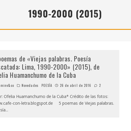
" (2025), DE ROMINA SILMAN
1990-2000 (2015)
 ALONSO RABÍ
SPIDE
poemas de «Viejas palabras. Poesía
scatada: Lima, 1990-2000» (2015), de
elia Huamanchumo de la Cuba
minv&co
Novedades
POESÍA
26 de abril de 2016
2
: Ofelia Huamanchumo de la Cuba* Crédito de las fotos:
.cafe-con-letra.blogspot.de 5 poemas de Viejas palabras.
sía
...