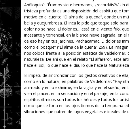
Anfiloquio”: “Éramos siete hermanos, ¿recordáis?// Un día
tristeza profunda es una disposición del espíritu que 
motivo en el cuento “El alma de la quena”, donde un m
bella y quejumbrosa. El Inca le pide que toque solo para 
dolor no se hace. El dolor es… está en el viento frío, qu
incesante y torrencial, en la blanca nieve sagrada, en el
de eso hay en tus jardines, Pachacamac. El dolor es in
como el bosque” (“El alma de la quena” 269). La imagen 
nos coloca frente a la posición estética de Valdelomar, 
naturaleza. De ahí que en el relato “El alfarero”, este ar
hace el Sol, lo que hace el día, lo que hace la Naturaleza
El ímpetu de sincronizar con los gestos creativos de ella,
como en lo natural; en palabras de Valdelomar: “Hay ritmo
animado y en lo exánime, en la vigilia y en el sueño, en 
y en el placer, en la sensación y en el paisaje, en la co
espíritus rítmicos son todos los héroes y todos los artis
ritmo que se forja en los ojos tiernos de la temprana e
vibraciones que nutren de jugos vegetales e ideales de 