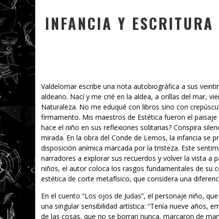
INFANCIA Y ESCRITUR
Valdelomar escribe una nota autobiográfica a sus veinti
aldeano. Nací y me crié en la aldea, a orillas del mar, v
Naturaleza. No me eduqué con libros sino con crepúsculo
firmamento. Mis maestros de Estética fueron el paisaje
hace el niño en sus reflexiones solitarias? Conspira sile
mirada. En la obra del Conde de Lemos, la infancia se
disposición anímica marcada por la tristeza. Este sentim
narradores a explorar sus recuerdos y volver la vista a p
niños, el autor coloca los rasgos fundamentales de su c
estética de corte metafísico, que considera una diferen
En el cuento “Los ojos de Judas”, el personaje niño, q
una singular sensibilidad artística: “Tenía nueve años, 
de las cosas, que no se borran nunca, marcaron de man