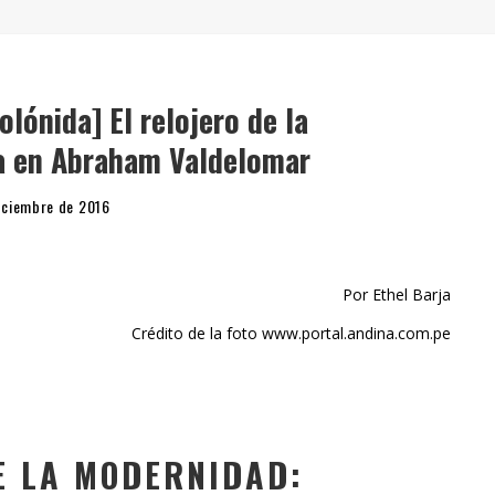
" (2025), DE ROMINA SILMAN
 ALONSO RABÍ
SPIDE
lónida] El relojero de la
ra en Abraham Valdelomar
iciembre de 2016
Por Ethel Barja
Crédito de la foto www.portal.andina.com.pe
E LA MODERNIDAD: