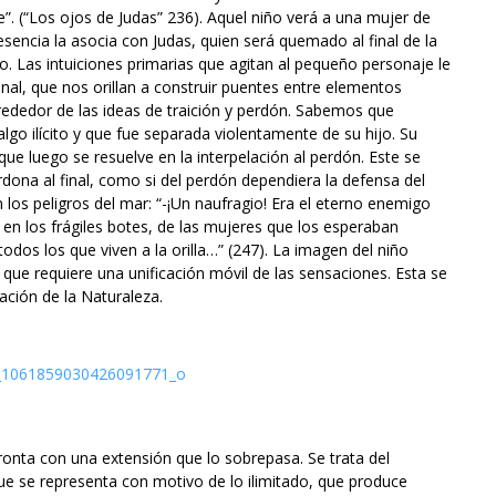
”. (“Los ojos de Judas” 236). Aquel niño verá a una mujer de
sencia la asocia con Judas, quien será quemado al final de la
o. Las intuiciones primarias que agitan al pequeño personaje le
nal, que nos orillan a construir puentes entre elementos
rededor de las ideas de traición y perdón. Sabemos que
o ilícito y que fue separada violentamente de su hijo. Su
que luego se resuelve en la interpelación al perdón. Este se
rdona al final, como si del perdón dependiera la defensa del
los peligros del mar: “-¡Un naufragio! Era el eterno enemigo
 en los frágiles botes, de las mujeres que los esperaban
odos los que viven a la orilla…” (247). La imagen del niño
 que requiere una unificación móvil de las sensaciones. Esta se
lación de la Naturaleza.
nfronta con una extensión que lo sobrepasa. Se trata del
e se representa con motivo de lo ilimitado, que produce