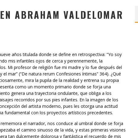
A EN ABRAHAM VALDELOMAR
nueve años titulada donde se define en retrospectiva: “Yo soy
iendo mis infantiles ojos de cerca y perennemente, la
s. Mi profesor de religión fue mi madre y lo fue después del
 y el mar” (“De natura rerum Confesiones íntimas” 364). ¿Qué
nciosamente, mira la pupila de la realidad y entrena su propia
 presenta como un momento primario donde se forja una
iento genera una trayectoria ondulante, que obliga a los
aisajes recorridos por sus pies infantes. En la imagen de los
oncepción del artista moderno, pues les otorga una actitud
cia fundamental con los proyectos artísticos precedentes.
ue rememora el narrador, nos conduce al umbral donde se forja
empezaba el camino sinuoso de la vida, y estas primeras visiones
era tan dulcemente dolorosa y fantástica el recuerdo de mis