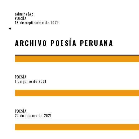
RETÓRICA. SUPERFICIE DE CONTACTO. RAZÓN
adminv&co
POESÍA
18 de septiembre de 2021
ARCHIVO POESÍA PERUANA
ARCHIVO POESÍA PERUANA
¿Y si la carta más famosa de César Vallejo no fuese exactament
POESÍA
1 de junio de 2021
«Trilce» y Otilia Villanueva Gonzales
POESÍA
23 de febrero de 2021
Carmen Ollé en Hora Zero y otras instantáneas del recuerdo