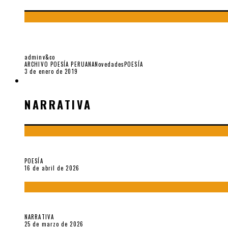
BLANCA VARELA – UNA VIDA SECRETA, POR E
adminv&co
ARCHIVO POESÍA PERUANA
Novedades
POESÍA
3 de enero de 2019
NARRATIVA
NARRATIVA
¡Gracias y adiós!, «Vallejo & Co.» se despide
POESÍA
16 de abril de 2026
Sobre «Apartamentos Géminis» (2026), de Julio Hardisson
NARRATIVA
25 de marzo de 2026