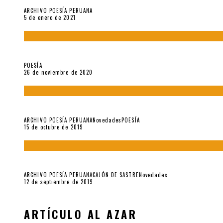
ARCHIVO POESÍA PERUANA
5 de enero de 2021
El doctorado de César Vallejo
POESÍA
26 de noviembre de 2020
Yo no pido postales sino cassettes de Lou Reed (Parte II)
ARCHIVO POESÍA PERUANA
Novedades
POESÍA
15 de octubre de 2019
Yo no pido postales sino cassettes de Lou Reed (Parte I)
ARCHIVO POESÍA PERUANA
CAJÓN DE SASTRE
Novedades
12 de septiembre de 2019
ARTÍCULO AL AZAR