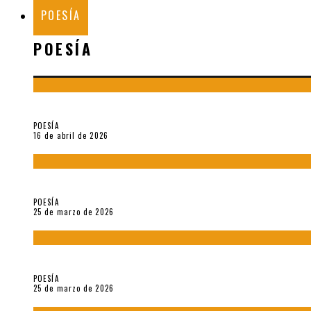
POESÍA
POESÍA
¡Gracias y adiós!, «Vallejo & Co.» se despide
POESÍA
16 de abril de 2026
7 poemas de «Cómo se quita el anzuelo del ojo de un pez sin r
POESÍA
25 de marzo de 2026
5 poemas de «Nunca de mí tu espejismo» (2025), de Romina Si
POESÍA
25 de marzo de 2026