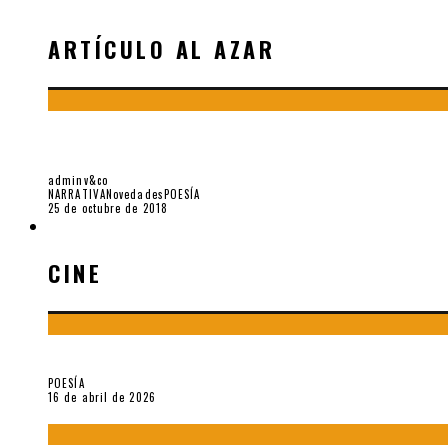
ARTÍCULO AL AZAR
JULIO CORTÁZAR. SALVO TODOS LOS CREPÚS
adminv&co
NARRATIVA
Novedades
POESÍA
25 de octubre de 2018
CINE
CINE
¡Gracias y adiós!, «Vallejo & Co.» se despide
POESÍA
16 de abril de 2026