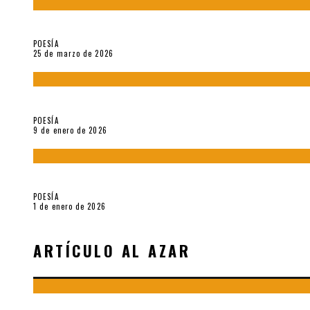
Sobre «Prosas minúsculas» (2025), de Alonso Rabí
POESÍA
25 de marzo de 2026
5 poemas de «Música imprecisa» (2025), de Néstor Mux
POESÍA
9 de enero de 2026
Fragmentos de «Hoy no hay tiempo para la eternidad (2024), d
POESÍA
1 de enero de 2026
ARTÍCULO AL AZAR