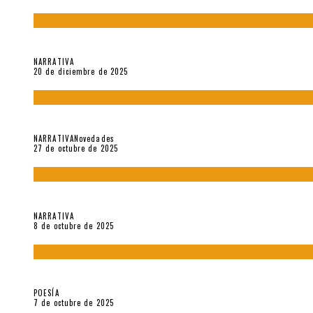
El espíritu de los signos en el «Maldito Hippie comunista» (201
NARRATIVA
20 de diciembre de 2025
Trabajo interno: Radiografía de un futbolista que nunca debut
NARRATIVA
Novedades
27 de octubre de 2025
«Coreografía para trenzas solas» (2025). Entrevista a Teresa 
NARRATIVA
8 de octubre de 2025
Elvira Hernández, poeta nómade
POESÍA
7 de octubre de 2025