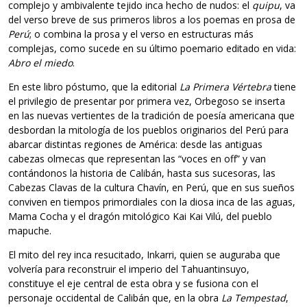
complejo y ambivalente tejido inca hecho de nudos: el
quipu
, va
del verso breve de sus primeros libros a los poemas en prosa de
Perú
; o combina la prosa y el verso en estructuras más
complejas, como sucede en su último poemario editado en vida:
Abro el miedo
.
En este libro póstumo, que la editorial
La Primera Vértebra
tiene
el privilegio de presentar por primera vez, Orbegoso se inserta
en las nuevas vertientes de la tradición de poesía americana que
desbordan la mitología de los pueblos originarios del Perú para
abarcar distintas regiones de América: desde las antiguas
cabezas olmecas que representan las “voces en off” y van
contándonos la historia de Calibán, hasta sus sucesoras, las
Cabezas Clavas de la cultura Chavín, en Perú, que en sus sueños
conviven en tiempos primordiales con la diosa inca de las aguas,
Mama Cocha y el dragón mitológico Kai Kai Vilú, del pueblo
mapuche.
El mito del rey inca resucitado, Inkarri, quien se auguraba que
volvería para reconstruir el imperio del Tahuantinsuyo,
constituye el eje central de esta obra y se fusiona con el
personaje occidental de Calibán que, en la obra
La Tempestad
,