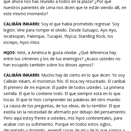
qué ahora nos has reunido a todos en la plaza? ¿Por qué
nuestros parientes de Lima nos dicen que te están viendo allí, en
este mismo momento?
CALIBÁN INKARRI:
Soy el que había prometido regresar. Soy
legión. Vine para romper el olvido. Desde Suruapo, Ayo Ayo,
Ixcateopan, Palenque, Tucapel, Ybycuí, Standing Rock, los
increpo, hijos míos.
HIJOS:
Vete, a América le gusta olvidar. ¿Qué diferencia hay
entre tus crímenes y los de tus enemigos? ¿Acaso ustedes no
han escupido también sobre los dioses ajenos?
CALIBÁN INKARRI:
Mucho hay de cierto en lo que dicen. Yo soy
Calibán Inkarri, el monstruo frío. El Inca rey resucitado. El caníbal.
El primero de mi especie. El padre de todos ustedes. La primera
semilla. El que lo contiene todo. El que siempre está en lo que
tocas. El que te hizo comprender las palabras del otro mundo.
La causa de tus preguntas, de tus ideas, de tu temblor. El que
existía sin la necesidad de afirmarlo por debajo del pensamiento.
Pero aquí estoy frente a ustedes, mis hijos continentales, para
acabar con su sufrimiento. Porque en todos estos siglos,
decapitado y dormido, aprendí cosas de mí y de lo que somos y