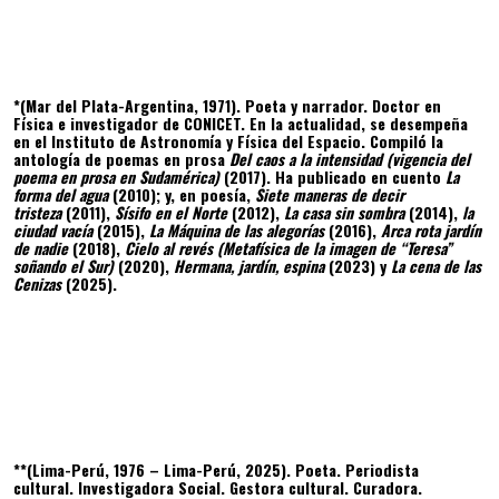
*(Mar del Plata-Argentina, 1971). Poeta y narrador. Doctor en
Física e investigador de CONICET. En la actualidad, se desempeña
en el Instituto de Astronomía y Física del Espacio. Compiló la
antología de poemas en prosa
Del caos a la intensidad (vigencia del
poema en prosa en Sudamérica)
(2017). Ha publicado en cuento
La
forma del agua
(2010); y, en poesía,
Siete maneras de decir
tristeza
(2011),
Sísifo en el Norte
(2012),
La casa sin sombra
(2014),
la
ciudad vacía
(2015),
La Máquina de las alegorías
(2016),
Arca rota jardín
de nadie
(2018),
Cielo al revés (Metafísica de la imagen de “Teresa”
soñando el Sur)
(2020),
Hermana, jardín, espina
(2023) y
La cena de las
Cenizas
(2025).
**(Lima-Perú, 1976 – Lima-Perú, 2025). Poeta. Periodista
cultural. Investigadora Social. Gestora cultural. Curadora.