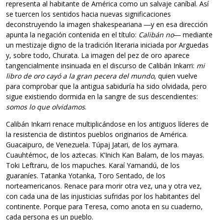
representa al habitante de América como un salvaje caníbal. Así
se tuercen los sentidos hacia nuevas significaciones
deconstruyendo la imagen shakespeariana ―y en esa dirección
apunta la negación contenida en el título:
Calibán no
― mediante
un mestizaje digno de la tradición literaria iniciada por Arguedas
y, sobre todo, Churata. La imagen del pez de oro aparece
tangencialmente insinuada en el discurso de Calibán Inkarri:
mi
libro de oro cayó a la gran pecera del mundo
, quien vuelve
para comprobar que la antigua sabiduría ha sido olvidada, pero
sigue existiendo dormida en la sangre de sus descendientes:
somos lo que olvidamos
.
Calibán Inkarri renace multiplicándose en los antiguos líderes de
la resistencia de distintos pueblos originarios de América.
Guacaipuro, de Venezuela. Túpaj Jatari, de los aymara.
Cuauhtémoc, de los aztecas. K’Inich Kan Balam, de los mayas.
Toki Leftraru, de los mapuches. Karaí Yamandú, de los
guaraníes. Tatanka Yotanka, Toro Sentado, de los
norteamericanos. Renace para morir otra vez, una y otra vez,
con cada una de las injusticias sufridas por los habitantes del
continente. Porque para Teresa, como anota en su cuaderno,
cada persona es un pueblo.