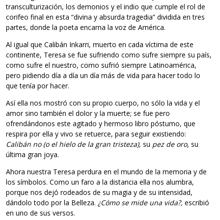
transculturización, los demonios y el indio que cumple el rol de
corifeo final en esta “divina y absurda tragedia” dividida en tres
partes, donde la poeta encarna la voz de América.
Al igual que Calibán Inkarri, muerto en cada víctima de este
continente, Teresa se fue sufriendo como sufre siempre su país,
como sufre el nuestro, como sufrió siempre Latinoamérica,
pero pidiendo día a día un día más de vida para hacer todo lo
que tenía por hacer.
Así ella nos mostró con su propio cuerpo, no sólo la vida y el
amor sino también el dolor y la muerte; se fue pero
ofrendándonos este agitado y hermoso libro póstumo, que
respira por ella y vivo se retuerce, para seguir existiendo:
Calibán no (o el hielo de la gran tristeza),
su
pez de oro
, su
última gran joya.
Ahora nuestra Teresa perdura en el mundo de la memoria y de
los símbolos. Como un faro a la distancia ella nos alumbra,
porque nos dejó rodeados de su magia y de su intensidad,
dándolo todo por la Belleza.
¿Cómo se mide una vida?,
escribió
en uno de sus versos.