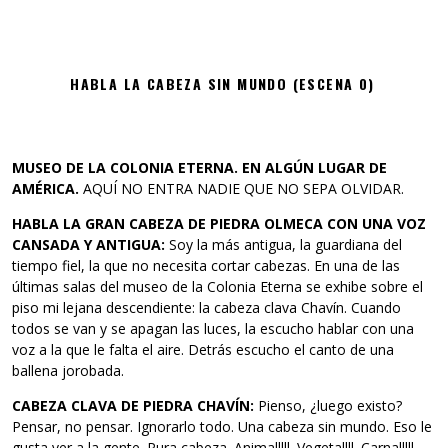
HABLA LA CABEZA SIN MUNDO (ESCENA 0)
MUSEO DE LA COLONIA ETERNA. EN ALGÚN LUGAR DE
AMÉRICA.
AQUÍ NO ENTRA NADIE QUE NO SEPA OLVIDAR.
HABLA LA GRAN CABEZA DE PIEDRA OLMECA CON UNA VOZ
CANSADA Y ANTIGUA:
Soy la más antigua, la guardiana del
tiempo fiel, la que no necesita cortar cabezas. En una de las
últimas salas del museo de la Colonia Eterna se exhibe sobre el
piso mi lejana descendiente: la cabeza clava Chavín. Cuando
todos se van y se apagan las luces, la escucho hablar con una
voz a la que le falta el aire. Detrás escucho el canto de una
ballena jorobada.
CABEZA CLAVA DE PIEDRA CHAVÍN:
Pienso, ¿luego existo?
Pensar, no pensar. Ignorarlo todo. Una cabeza sin mundo. Eso le
gusta ver a la gente. Pura cabeza. Animalllll. Vegetallll. Carnalllll.