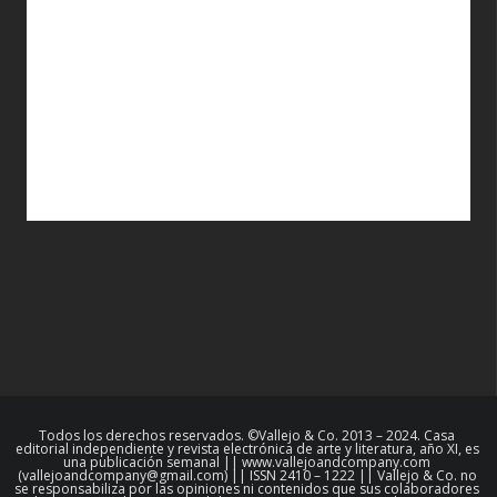
Todos los derechos reservados. ©Vallejo & Co. 2013 – 2024. Casa
editorial independiente y revista electrónica de arte y literatura, año XI, es
una publicación semanal || www.vallejoandcompany.com
(vallejoandcompany@gmail.com) || ISSN 2410 – 1222 || Vallejo & Co. no
se responsabiliza por las opiniones ni contenidos que sus colaboradores