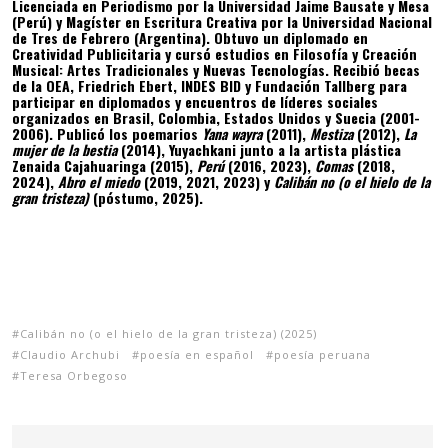
Licenciada en Periodismo por la Universidad Jaime Bausate y Mesa
(Perú) y Magíster en Escritura Creativa por la Universidad Nacional
de Tres de Febrero (Argentina). Obtuvo un diplomado en
Creatividad Publicitaria y cursó estudios en Filosofía y Creación
Musical: Artes Tradicionales y Nuevas Tecnologías. Recibió becas
de la OEA, Friedrich Ebert, INDES BID y Fundación Tallberg para
participar en diplomados y encuentros de líderes sociales
organizados en Brasil, Colombia, Estados Unidos y Suecia (2001-
2006). Publicó los poemarios
Yana wayra
(2011),
Mestiza
(2012),
La
mujer de la bestia
(2014), Yuyachkani junto a la artista plástica
Zenaida Cajahuaringa (2015),
Perú
(2016, 2023),
Comas
(2018,
2024),
Abro el miedo
(2019, 2021, 2023) y
Calibán no (o el hielo de la
gran tristeza)
(póstumo, 2025).
Calibán no (o el hielo de la gran tristeza) (2025)
Claudio Archubi
poesía en español
poesía peruana
Teresa Orbegoso