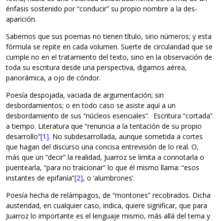
énfasis sostenido por “conducir” su propio nombre a la des-
aparición.
Sabemos que sus poemas no tienen título, sino números; y esta
fórmula se repite en cada volumen. Suerte de circularidad que se
cumple no en el tratamiento del texto, sino en la observación de
toda su escritura desde una perspectiva, digamos aérea,
panorámica, a ojo de cóndor.
Poesía despojada, vaciada de argumentación; sin
desbordamientos; o en todo caso se asiste aquí a un
desbordamiento de sus “núcleos esenciales”. Escritura “cortada”
a tiempo. Literatura que “renuncia a la tentación de su propio
desarrollo”
[1]
. No subdesarrollada, aunque sometida a cortes
que hagan del discurso una concisa entrevisión de lo real. O,
más que un “decir” la realidad, Juarroz se limita a connotarla o
puentearla, “para no traicionar” lo que él mismo llama: “esos
instantes de epifanía”
[2]
, o ‘alumbrones’.
Poesía hecha de relámpagos, de “montones” recobrados. Dicha
austeridad, en cualquier caso, indica, quiere significar, que para
Juarroz lo importante es el lenguaje mismo, más allá del tema y