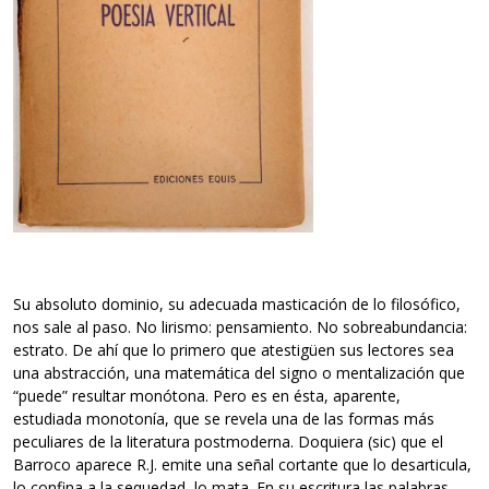
Su absoluto dominio, su adecuada masticación de lo filosófico,
nos sale al paso. No lirismo: pensamiento. No sobreabundancia:
estrato. De ahí que lo primero que atestigüen sus lectores sea
una abstracción, una matemática del signo o mentalización que
“puede” resultar monótona. Pero es en ésta, aparente,
estudiada monotonía, que se revela una de las formas más
peculiares de la literatura postmoderna. Doquiera (sic) que el
Barroco aparece R.J. emite una señal cortante que lo desarticula,
lo confina a la sequedad, lo mata. En su escritura las palabras