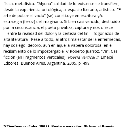
física, metafísica. “Alguna” calidad de lo existente se transfiere,
desde la experiencia ontológica, al espacio literario, artístico. “El
arte de poblar el vacío” (se) constituye en escritura y/o
estrategia (feroz) del imaginario. Si bien casi vencido, destituido
por la circunstancia, el poeta privatiza, captura y nos ofrece
―entre la realidad del dolor y la certeza del fin― fogonazos de
alta literatura. Pese a todo, al atroz malestar de la enfermedad,
hay sosiego, decoro, aun en aquella víspera dolorosa, en el
recibimiento de lo impostergable. // Roberto Juarroz, “78”, Casi
ficción (en Fragmentos verticales),
Poesía vertical II
, Emecé
Editores, Buenos Aires, Argentina, 2005, p. 499.
*(Cienfuegos-Cuba, 1969). Poeta y narrador. Obtuvo el Premio