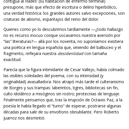
contigua al Hades’ (su habitación de enfermo terminal)
presupone, más que efecto de escritura o delirio hiperbólico,
una verdad histórica: los grandes autores salvo excepciones, son
criaturas de abismo, espantajos del reino del dolor.
Quienes como yo lo descubrimos tardíamente ―¿todo hallazgo
no es recurso inocuo conque socavamos nuestra aversión por
“las” literaturas?― allá por los noventa, no suponíamos existiera
una poética en lengua española que, viniendo del balbuceo y el
fragmento, reflejara nuestra
desidentidad
con tamaña
exactitud.
Parecía que la figura intimidante de Cesar Vallejo, había colmado
las visibles soledades del poema, con su intensidad (y
originalidad) avasalladora. Nos atrapó más tarde el culteranismo
de Borges y sus trampas: laberintos, tigres, bibliotecas sin fin,
culto idolátrico a misóginos sin rostro; pirotecnias de lenguaje.
Finalmente pensamos que, tras la irrupción de Octavio Paz, a la
poesía le había llegado el “turno” de esperar, postrarse algunas
décadas para salir de su envoltorio obnubilante. Pero Roberto
Juarroz nos desmintió.