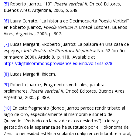
[5]
Roberto Juarroz, “13”,
Poesía vertical II
, Emecé Editores,
Buenos Aires, Argentina, 2005, p. 248.
[6]
Laura Cerrato, “La historia de Decimocuarta Poesía Vertical”
en Roberto Juarroz,
Poesía Vertical II
, Emecé Editores, Buenos
Aires, Argentina, 2005, p. 307.
[7]
Lucas Margarit, «Roberto Juarroz: La palabra en una casa de
espejos,»
Inti: Revista de literatura hispánica
: No. 52 (otoño-
primavera 2000), Article 8. p. 118. Available at
https://digitalcommons.providence.edu/inti/vol1/iss52/8
[8]
Lucas Margarit, ibidem.
[9]
Roberto Juarroz, Fragmentos verticales, palabras
preliminares,
Poesía vertical II
, Emecé Editores, Buenos Aires,
Argentina, 2005, p. 389.
[10]
En este fragmento (donde Juarroz parece rendir tributo al
Siglo de Oro, específicamente al memorable soneto de
Quevedo: “Retirado en la paz de estos desiertos”) la idea y
gestación de la esperanza se ha sustituido por el Tokonoma del
Zen. La necesidad estética suplanta cualquier certidumbre moral,