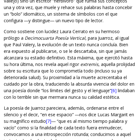
Vallejo) sino un escritor “herbívoro” que rumia sus conceptos
una y otra vez, que muele y rehace sus palabras hasta concebir
un “bolo” idiomático, un sistema de símbolos con el que
configura ―y distingue― un nuevo tipo de lector.
Como sostiene con lucidez Laura Cerrato en su hermoso
prólogo a
Decimocuarta Poesía Vertical
, para Juarroz, al igual
que Paul Valery, la evolución de un texto nunca concluía. Bien
era expuesto al publicarse, o se le descartaba, sin que jamás
alcanzara su estadio definitivo. Esta máxima, que ejercitó hasta
su hora última, nos revela aquel rigor
extremis
, aquella prolijidad
sobre su escritura que lo comprometía todo (incluso su ya
deteriorada salud). Su proximidad a la muerte acrecentaba el
cuidado por la obra, traduciendo la absurda vivencia del dolor en
una poesía donde “los límites del gesto y el lenguaje”
[6]
lindaban
con lo terrible sin que mermara nunca su calidad estética.
La poesía de Juarroz pareciera, además, ordenarse entre el
silencio y el decir, “en ese espacio” ―nos dice Lucas Margarit en
su magnífico estudio
[7]
― “que es al mismo tiempo palabra y
vacío” como si la finalidad de cada texto fuera enmudecer,
convocarnos a una introspección rotunda; conducirnos a aquel