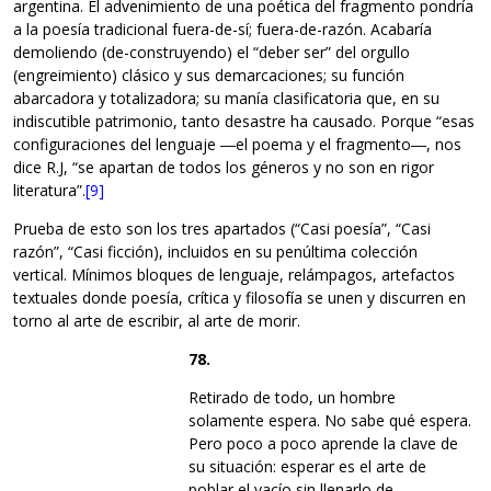
argentina. El advenimiento de una poética del fragmento pondría
a la poesía tradicional fuera-de-sí; fuera-de-razón. Acabaría
demoliendo (de-construyendo) el “deber ser” del orgullo
(engreimiento) clásico y sus demarcaciones; su función
abarcadora y totalizadora; su manía clasificatoria que, en su
indiscutible patrimonio, tanto desastre ha causado. Porque “esas
configuraciones del lenguaje ―el poema y el fragmento―, nos
dice R.J, “se apartan de todos los géneros y no son en rigor
literatura”.
[9]
Prueba de esto son los tres apartados (“Casi poesía”, “Casi
razón”, “Casi ficción), incluidos en su penúltima colección
vertical. Mínimos bloques de lenguaje, relámpagos, artefactos
textuales donde poesía, crítica y filosofía se unen y discurren en
torno al arte de escribir, al arte de morir.
78.
Retirado de todo, un hombre
solamente espera. No sabe qué espera.
Pero poco a poco aprende la clave de
su situación: esperar es el arte de
poblar el vacío sin llenarlo de