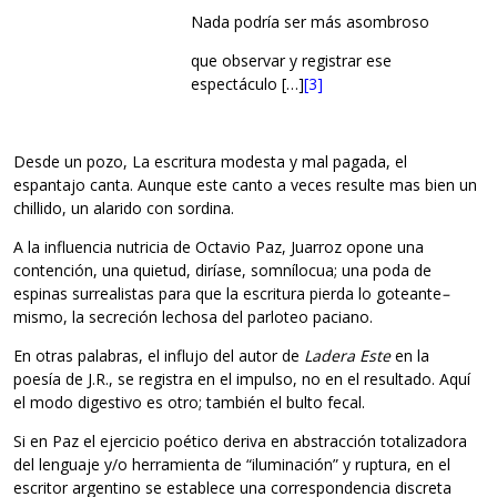
Nada podría ser más asombroso
que observar y registrar ese
espectáculo […]
[3]
Desde un pozo, La escritura modesta y mal pagada, el
espantajo canta. Aunque este canto a veces resulte mas bien un
chillido, un alarido con sordina.
A la influencia nutricia de Octavio Paz, Juarroz opone una
contención, una quietud, diríase, somnílocua; una poda de
espinas surrealistas para que la escritura pierda lo goteante
–
mismo, la secreción lechosa del parloteo paciano.
En otras palabras, el influjo del autor de
Ladera Este
en la
poesía de J.R., se registra en el impulso, no en el resultado. Aquí
el modo digestivo es otro; también el bulto fecal.
Si en Paz el ejercicio poético deriva en abstracción totalizadora
del lenguaje y/o herramienta de “iluminación” y ruptura, en el
escritor argentino se establece una correspondencia discreta