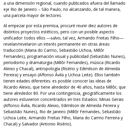
a una dimensión regional, cuando publicados afuera del llamado
eje Rio de Janeiro – São Paulo, no alcanzando, de tal manera,
una parcela mayor de lectores.
Al empezar por esta premisa, procuré reunir diez autores de
distintos proyectos estéticos, pero con un posible aspecto
unificador: todos ellos ―salvo, tal vez, Armando Freitas Filho―
revelan/revelaron un interés permanente en otras áreas:
traducción (Maria do Carmo, Sebastião Uchoa, Millôr
Fernandes), programación visual y publicidad (Sebastião Nunes),
periodismo y dramaturgia (Millôr Fernandes), música (Ricardo
Aleixo y Chacal), antropología (Risério y Edimilson de Almeida
Pereira) y ensayo (Affonso Ávila y Uchoa Leite). Ellos también
tienen edades diferentes: es posible conocer las ideas de
Ricardo Aleixo, que tiene alrededor de 40 años, hasta Millôr, que
tiene alrededor 80. Por una contingencia, geográficamente los
autores estuvieron concentrados en tres Estados: Minas Gerais
(Affonso Ávila, Ricardo Aleixo, Edimilson de Almeida Pereira y
Sebastião Nunes), Rio de Janeiro (Millôr Fernandes, Sebastião
Uchoa Leite, Armando Freitas Filho, Maria do Carmo Ferreira y
Chacal) y Salvador (Antonio Risério).