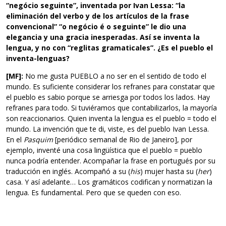
“negócio seguinte”, inventada por Ivan Lessa: “la
eliminación del verbo y de los artículos de la frase
convencional” “o negócio é o seguinte” le dio una
elegancia y una gracia inesperadas. Así se inventa la
lengua, y no con “reglitas gramaticales”. ¿Es el pueblo el
inventa-lenguas?
[MF]:
No me gusta PUEBLO a no ser en el sentido de todo el
mundo. Es suficiente considerar los refranes para constatar que
el pueblo es sabio porque se arriesga por todos los lados. Hay
refranes para todo. Si tuviéramos que contabilizarlos, la mayoría
son reaccionarios. Quien inventa la lengua es el pueblo = todo el
mundo. La invención que te di, viste, es del pueblo Ivan Lessa.
En el
Pasquim
[periódico semanal de Rio de Janeiro], por
ejemplo, inventé una cosa lingüística que el pueblo = pueblo
nunca podría entender. Acompañar la frase en portugués por su
traducción en inglés. Acompañó a su (
his
) mujer hasta su (
her
)
casa. Y así adelante… Los gramáticos codifican y normatizan la
lengua. Es fundamental. Pero que se queden con eso.