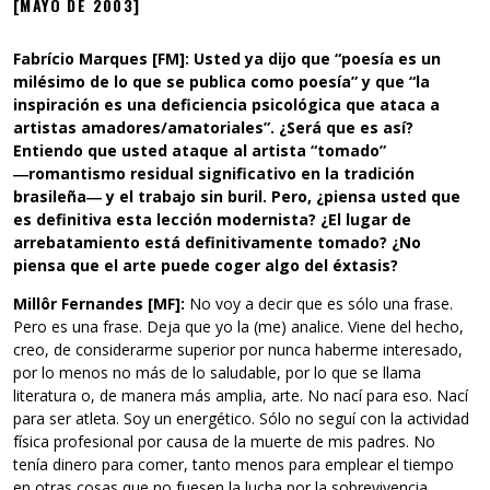
[MAYO DE 2003]
Fabrício Marques [FM]: Usted ya dijo que “poesía es un
milésimo de lo que se publica como poesía” y que “la
inspiración es una deficiencia psicológica que ataca a
artistas amadores/amatoriales”. ¿Será que es así?
Entiendo que usted ataque al artista “tomado”
―romantismo residual significativo en la tradición
brasileña― y el trabajo sin buril. Pero, ¿piensa usted que
es definitiva esta lección modernista? ¿El lugar de
arrebatamiento está definitivamente tomado? ¿No
piensa que el arte puede coger algo del éxtasis?
Millôr Fernandes [MF]:
No voy a decir que es sólo una frase.
Pero es una frase. Deja que yo la (me) analice. Viene del hecho,
creo, de considerarme superior por nunca haberme interesado,
por lo menos no más de lo saludable, por lo que se llama
literatura o, de manera más amplia, arte. No nací para eso. Nací
para ser atleta. Soy un energético. Sólo no seguí con la actividad
física profesional por causa de la muerte de mis padres. No
tenía dinero para comer, tanto menos para emplear el tiempo
en otras cosas que no fuesen la lucha por la sobrevivencia