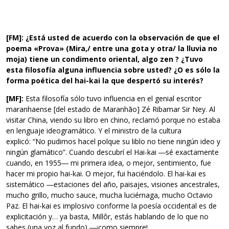
[FM]: ¿Está usted de acuerdo con la observación de que el
poema «Prova» (Mira,/ entre una gota y otra/ la lluvia no
moja) tiene un condimento oriental, algo zen ? ¿Tuvo
esta filosofía alguna influencia sobre usted? ¿O es sólo la
forma poética del hai-kai la que despertó su interés?
[MF]:
Esta filosofía sólo tuvo influencia en el genial escritor
maranhaense [del estado de Maranhão] Zé Ribamar Sir Ney. Al
visitar China, viendo su libro en chino, reclamó porque no estaba
en lenguaje ideogramático. Y el ministro de la cultura
explicó: “No pudimos hacel polque su liblo no tiene ningún ideo y
ningún glamático”. Cuando descubrí el Hai-kai ―sé exactamente
cuando, en 1955― mi primera idea, o mejor, sentimiento, fue
hacer mi propio hai-kai. O mejor, fui haciéndolo. El hai-kai es
sistemático ―estaciones del año, paisajes, visiones ancestrales,
mucho grillo, mucho sauce, mucha luciérnaga, mucho Octavio
Paz. El hai-kai es implosivo conforme la poesía occidental es de
explicitación y… ya basta, Millôr, estás hablando de lo que no
sabes (una voz al fundo) ―¡como siempre!