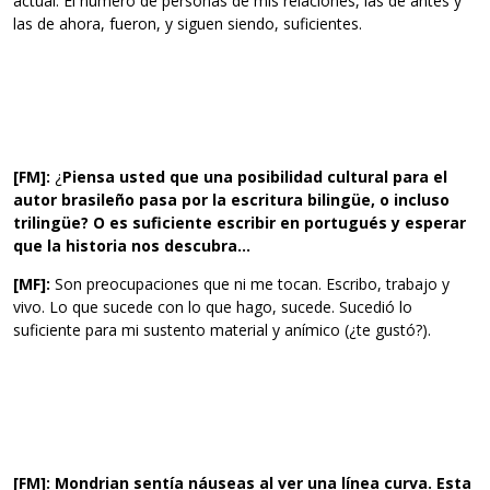
actual. El número de personas de mis relaciones, las de antes y
las de ahora, fueron, y siguen siendo, suficientes.
[FM]:
¿
Piensa usted que una posibilidad cultural para el
autor brasileño pasa por la escritura bilingüe, o incluso
trilingüe? O es suficiente escribir en portugués y esperar
que la historia nos descubra…
[MF]:
Son preocupaciones que ni me tocan. Escribo, trabajo y
vivo. Lo que sucede con lo que hago, sucede. Sucedió lo
suficiente para mi sustento material y anímico (¿te gustó?).
[FM]: Mondrian sentía náuseas al ver una línea curva. Esta