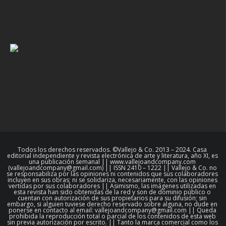
Todos los derechos reservados. ©Vallejo & Co. 2013 – 2024. Casa
editorial independiente y revista electrónica de arte y literatura, año XI, es
una publicación semanal || www.vallejoandcompany.com
(vallejoandcompany@gmail.com) || ISSN 2410 – 1222 || Vallejo & Co. no
se responsabiliza por las opiniones ni contenidos que sus colaboradores
incluyen en sus obras; ni se solidariza, necesariamente, con las opiniones
vertidas por sus colaboradores || Asimismo, las imágenes utilizadas en
esta revista han sido obtenidas de la red y son de dominio público o
cuentan con autorización de sus propietarios para su difusión; sin
embargo, si alguien tuviese derecho reservado sobre alguna, no dude en
ponerse en contacto al email: vallejoandcompany@gmail.com || Queda
prohibida la reproducción total o parcial de los contenidos de esta web
sin previa autorización por escrito. || Tanto la marca comercial como los