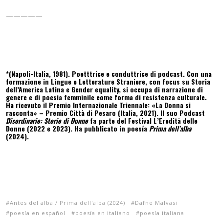
—————
*(Napoli-Italia, 1981). Poetttrice e conduttrice di podcast. Con una
formazione in Lingue e Letterature Straniere, con focus su Storia
dell’America Latina e Gender equality, si occupa di narrazione di
genere e di poesia femminile come forma di resistenza culturale.
Ha ricevuto il Premio Internazionale Triennale: «La Donna si
racconta» – Premio Città di Pesaro (Italia, 2021). Il suo Podcast
Disordinarie: Storie di Donne
fa parte del Festival L’Eredità delle
Donne (2022 e 2023). Ha pubblicato in poesía
Prima dell’alba
(2024).
Antes del alba / Prima dell'alba (2024)
Dafne Malvasi
poesía en español
poesía en italiano
poesía italiana