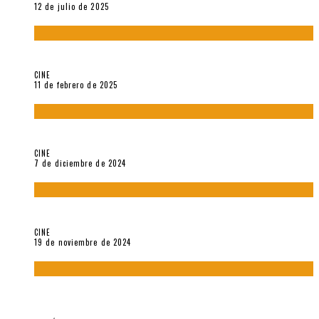
12 de julio de 2025
Sobre «Come and See» (1985), película de Elem Klimov
CINE
11 de febrero de 2025
Sobre Gena Rowlands y Alain Delon
CINE
7 de diciembre de 2024
Sobre «Akira» (1988), película de Katsuhiro Ôtomo
CINE
19 de noviembre de 2024
Sobre «Cartografía de lo invisible» (2021). Entrevista a
Robert Baca Oviedo