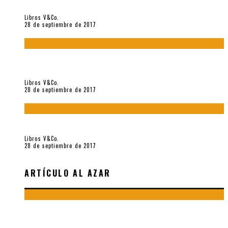
«Howl. Aullido» (2017), de Allen Ginsberg
Libros V&Co.
28 de septiembre de 2017
«Bodegón. Poemas recuperados 1973-1976» (2017), de
Enrique Verástegui
Libros V&Co.
28 de septiembre de 2017
«fe» (2016), de Bruno Pólack
Libros V&Co.
28 de septiembre de 2017
ARTÍCULO AL AZAR
BLANCA VARELA: «LA POESÍA ES UN VICIO QUE SE
ADQUIERE CON LA INFANCIA»