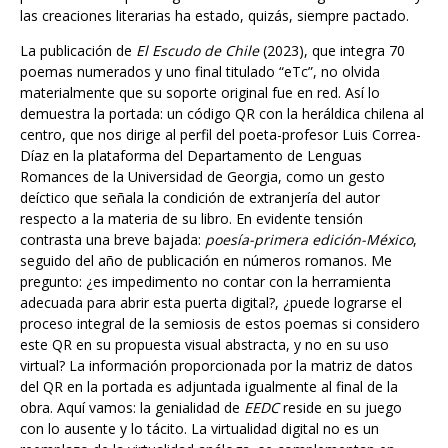
La publicación de
El Escudo de Chile
(2023), que integra 70
poemas numerados y uno final titulado “eTc”, no olvida
materialmente que su soporte original fue en red. Así lo
demuestra la portada: un código QR con la heráldica chilena al
centro, que nos dirige al perfil del poeta-profesor Luis Correa-
Díaz en la plataforma del Departamento de Lenguas
Romances de la Universidad de Georgia, como un gesto
deíctico que señala la condición de extranjería del autor
respecto a la materia de su libro. En evidente tensión
contrasta una breve bajada:
poesía-primera edición-México
,
seguido del año de publicación en números romanos. Me
pregunto: ¿es impedimento no contar con la herramienta
adecuada para abrir esta puerta digital?, ¿puede lograrse el
proceso integral de la semiosis de estos poemas si considero
este QR en su propuesta visual abstracta, y no en su uso
virtual? La información proporcionada por la matriz de datos
del QR en la portada es adjuntada igualmente al final de la
obra. Aquí vamos: la genialidad de
EEDC
reside en su juego
con lo ausente y lo tácito. La virtualidad digital no es un
reemplazo de la virtualidad análoga, se complementan en
tanto los QR-s son la manifestación comprobable de algo