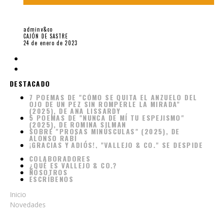
KIEV, CARMEN LUZ Y YO, POR ULISES ZEVALLOS-AGUILAR
adminv&co
CAJÓN DE SASTRE
24 de enero de 2023
7 POEMAS DE "CÓMO SE QUITA EL ANZUELO DEL
DESTACADO
OJO DE UN PEZ SIN ROMPERLE LA MIRADA"
(2025), DE ANA LISSARDY
5 POEMAS DE "NUNCA DE MÍ TU ESPEJISMO"
(2025), DE ROMINA SILMAN
SOBRE "PROSAS MINÚSCULAS" (2025), DE
ALONSO RABÍ
¡GRACIAS Y ADIÓS!, "VALLEJO & CO." SE DESPIDE
COLABORADORES
¿QUÉ ES VALLEJO & CO.?
NOSOTROS
ESCRÍBENOS
Inicio
Novedades
Anotaciones sobre «El Escudo de Chile» (2023), de