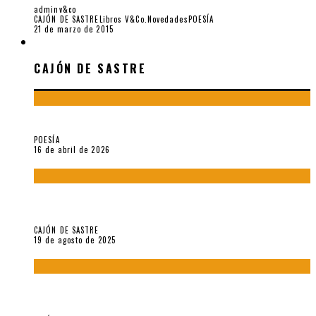
adminv&co
CAJÓN DE SASTRE
Libros V&Co.
Novedades
POESÍA
21 de marzo de 2015
CAJÓN DE SASTRE
CAJÓN DE SASTRE
¡Gracias y adiós!, «Vallejo & Co.» se despide
POESÍA
16 de abril de 2026
“Variaciones sobre el derecho a guardar silencio” (inédito),
de Anne Carson
CAJÓN DE SASTRE
19 de agosto de 2025
El reino sin soberanía del metarrelato occidental, por Ana
Arzoumanian