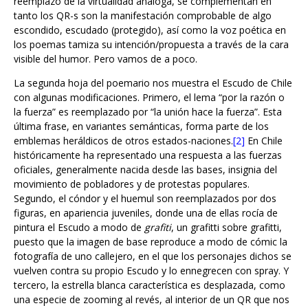
escondido, escudado (protegido), así como la voz poética en
los poemas tamiza su intención/propuesta a través de la cara
visible del humor. Pero vamos de a poco.
La segunda hoja del poemario nos muestra el Escudo de Chile
con algunas modificaciones. Primero, el lema “por la razón o
la fuerza” es reemplazado por “la unión hace la fuerza”. Esta
última frase, en variantes semánticas, forma parte de los
emblemas heráldicos de otros estados-naciones.
[2]
En Chile
históricamente ha representado una respuesta a las fuerzas
oficiales, generalmente nacida desde las bases, insignia del
movimiento de pobladores y de protestas populares.
Segundo, el cóndor y el huemul son reemplazados por dos
figuras, en apariencia juveniles, donde una de ellas rocía de
pintura el Escudo a modo de
grafiti
, un grafitti sobre grafitti,
puesto que la imagen de base reproduce a modo de cómic la
fotografía de uno callejero, en el que los personajes dichos se
vuelven contra su propio Escudo y lo ennegrecen con spray. Y
tercero, la estrella blanca característica es desplazada, como
una especie de zooming al revés, al interior de un QR que nos
redirecciona a un
video-poema
del poeta —producido por Po-
Ético del artista Miguel Hernández—, declamando de manera