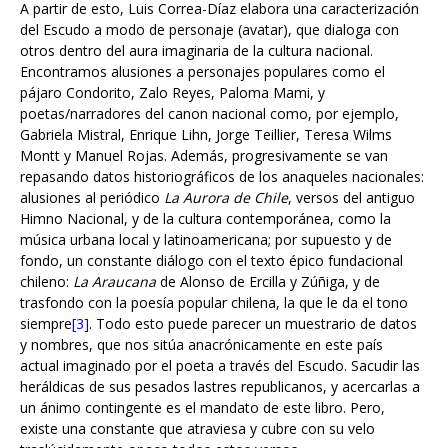
otros dentro del aura imaginaria de la cultura nacional.
Encontramos alusiones a personajes populares como el
pájaro Condorito, Zalo Reyes, Paloma Mami, y
poetas/narradores del canon nacional como, por ejemplo,
Gabriela Mistral, Enrique Lihn, Jorge Teillier, Teresa Wilms
Montt y Manuel Rojas. Además, progresivamente se van
repasando datos historiográficos de los anaqueles nacionales:
alusiones al periódico
La Aurora de Chile
, versos del antiguo
Himno Nacional, y de la cultura contemporánea, como la
música urbana local y latinoamericana; por supuesto y de
fondo, un constante diálogo con el texto épico fundacional
chileno:
La Araucana
de Alonso de Ercilla y Zúñiga, y de
trasfondo con la poesía popular chilena, la que le da el tono
siempre
[3]
. Todo esto puede parecer un muestrario de datos
y nombres, que nos sitúa anacrónicamente en este país
actual imaginado por el poeta a través del Escudo. Sacudir las
heráldicas de sus pesados lastres republicanos, y acercarlas a
un ánimo contingente es el mandato de este libro. Pero,
existe una constante que atraviesa y cubre con su velo
traslúcidamente opaco todos estos versos.