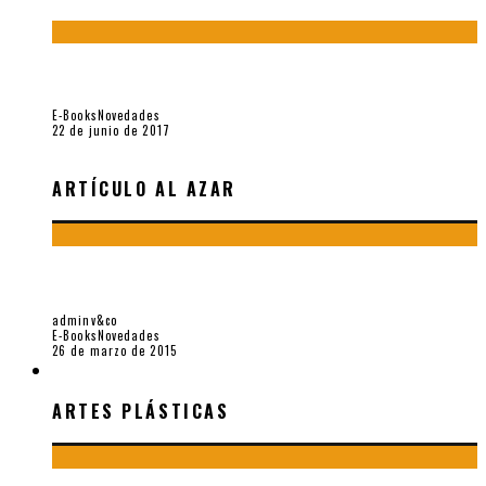
Jamás olvidados. Muestra de poesía búlgara reciente (Vallejo
& Co., 2017)
E-Books
Novedades
22 de junio de 2017
ARTÍCULO AL AZAR
“SALAZAR BONDY HOMENAJE 90 AÑOS”, E-BOOK POR
VALLEJO & CO.
adminv&co
E-Books
Novedades
26 de marzo de 2015
ARTES PLÁSTICAS
ARTES PLÁSTICAS