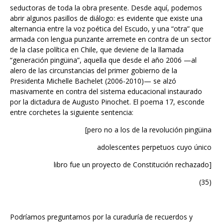
abrir algunos pasillos de diálogo: es evidente que existe una
alternancia entre la voz poética del Escudo, y una “otra” que
armada con lengua punzante arremete en contra de un sector
de la clase política en Chile, que deviene de la llamada
“generación pingüina”, aquella que desde el año 2006 —al
alero de las circunstancias del primer gobierno de la
Presidenta Michelle Bachelet (2006-2010)— se alzó
masivamente en contra del sistema educacional instaurado
por la dictadura de Augusto Pinochet. El poema 17, esconde
entre corchetes la siguiente sentencia:
[pero no a los de la revolución pingüina
adolescentes perpetuos cuyo único
libro fue un proyecto de Constitución rechazado]
(35)
Podríamos preguntarnos por la curaduría de recuerdos y
asociaciones del poema 17, exigirle, por ejemplo, que
recuerde que tal revolución permitió la derogación de leyes