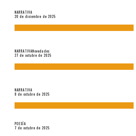
(2018), de Edgar Lora
NARRATIVA
20 de diciembre de 2025
Trabajo interno: Radiografía de un futbolista que nunca
debutó en Primera
NARRATIVA
Novedades
27 de octubre de 2025
«Coreografía para trenzas solas» (2025). Entrevista a Teresa
Ruiz Rosas
NARRATIVA
8 de octubre de 2025
Elvira Hernández, poeta nómade
POESÍA
7 de octubre de 2025