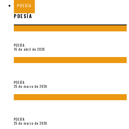
POESÍA
POESÍA
¡Gracias y adiós!, «Vallejo & Co.» se despide
POESÍA
16 de abril de 2026
7 poemas de «Cómo se quita el anzuelo del ojo de un pez sin
romperle la mirada» (2025), de Ana Lissardy
POESÍA
25 de marzo de 2026
5 poemas de «Nunca de mí tu espejismo» (2025), de Romina
Silman
POESÍA
25 de marzo de 2026