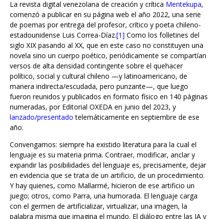
de poemas por entrega del profesor, crítico y poeta chileno-
estadounidense Luis Correa-Díaz.
[1]
Como los folletines del
siglo XIX pasando al XX, que en este caso no constituyen una
novela sino un cuerpo poético, periódicamente se compartían
versos de alta densidad contingente sobre el quehacer
político, social y cultural chileno —y latinoamericano, de
manera indirecta/escudada, pero punzante—, que luego
fueron reunidos y publicados en formato físico en 140 páginas
numeradas, por Editorial OXEDA en junio del 2023, y
lanzado/presentado
telemáticamente en septiembre de ese
año.
Convengamos: siempre ha existido literatura para la cual el
lenguaje es su materia prima. Contraer, modificar, anclar y
expandir las posibilidades del lenguaje es, precisamente, dejar
en evidencia que se trata de un artificio, de un procedimiento.
Y hay quienes, como Mallarmé, hicieron de ese artificio un
juego; otros, como Parra, una humorada. El lenguaje carga
con el germen de artificializar, virtualizar, una imagen, la
palabra misma que imagina el mundo. El diálogo entre las IA y
las creaciones literarias ha estado, quizás, siempre pactado.