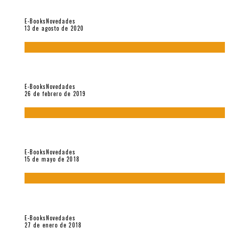
Coloquio (2020)
E-Books
Novedades
13 de agosto de 2020
Fuera del alcance de la memoria. [Antología poética 1998 –
2018], de Fabrício Marques
E-Books
Novedades
26 de febrero de 2019
“César Dávila. Distante presencia del olvido». Homenaje 100
años (Vallejo & Co., 2018)
E-Books
Novedades
15 de mayo de 2018
Con mi caracol y mi revólver. Muestra de poesía chilena
reciente (Vallejo & Co., 2018)
E-Books
Novedades
27 de enero de 2018