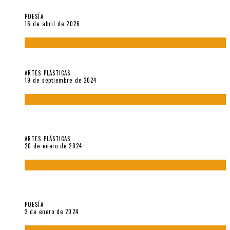
¡Gracias y adiós!, «Vallejo & Co.» se despide
POESÍA
16 de abril de 2026
Francis Bacon: notas de una entrevista con Peter Beard
ARTES PLÁSTICAS
19 de septiembre de 2024
Circunstancias y abnegaciones en una ciudad agrietada. En
“Estado Remanente/Una línea de vida”.
ARTES PLÁSTICAS
20 de enero de 2024
Sobre «Ese eco que une los ojos» (2023), de Silvia Goldman /
Esperanza Vives / Aldo Alcota
POESÍA
2 de enero de 2024