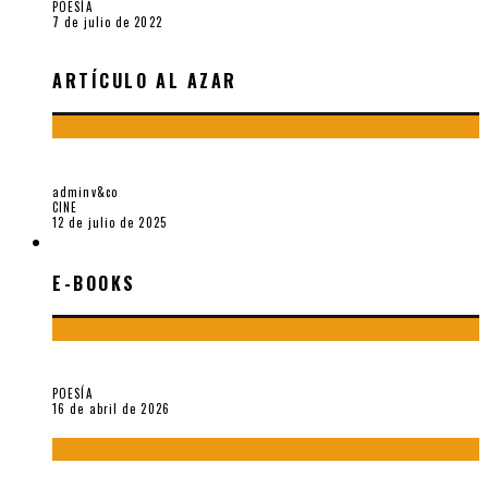
POESÍA
7 de julio de 2022
ARTÍCULO AL AZAR
A PROPÓSITO DE THE PILLOW BOOK DE PETER GREENAWAY
adminv&co
CINE
12 de julio de 2025
E-BOOKS
E-BOOKS
¡Gracias y adiós!, «Vallejo & Co.» se despide
POESÍA
16 de abril de 2026
«El fakir confinado. Distante presencia del olvido». II