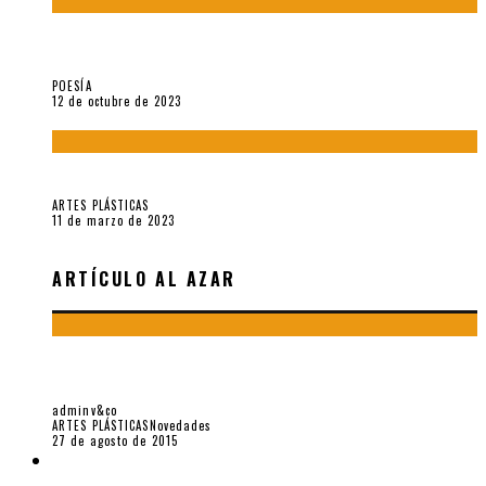
La creación artística en tiempos de la crisis climática, por
Sebastián Miranda Brenes
POESÍA
12 de octubre de 2023
Performance: «Cuerpx en Vela» (2023), de Germa Machuca
ARTES PLÁSTICAS
11 de marzo de 2023
ARTÍCULO AL AZAR
POR UNA CIUDAD MÁS HABITABLE: LA ESCULTURA 1.26 DE
ECHELMAN, POR ALETHIA ALFONSO
adminv&co
ARTES PLÁSTICAS
Novedades
27 de agosto de 2015
LIBROS V&CO.