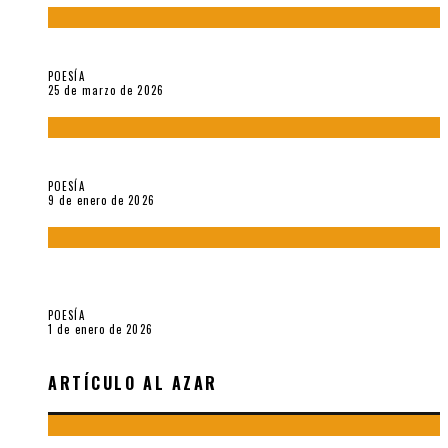
Sobre «Prosas minúsculas» (2025), de Alonso Rabí
POESÍA
25 de marzo de 2026
5 poemas de «Música imprecisa» (2025), de Néstor Mux
POESÍA
9 de enero de 2026
Fragmentos de «Hoy no hay tiempo para la eternidad (2024),
de María Mascheroni
POESÍA
1 de enero de 2026
ARTÍCULO AL AZAR