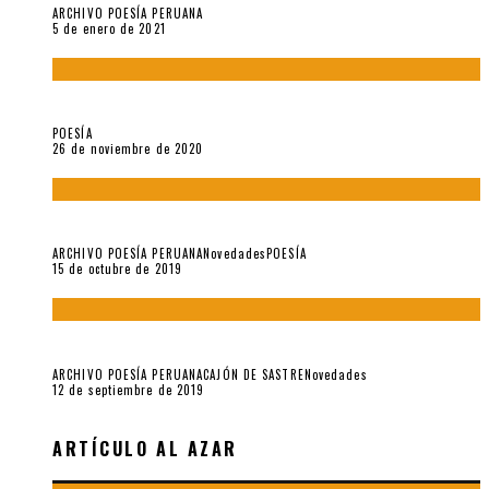
ARCHIVO POESÍA PERUANA
5 de enero de 2021
El doctorado de César Vallejo
POESÍA
26 de noviembre de 2020
Yo no pido postales sino cassettes de Lou Reed (Parte II)
ARCHIVO POESÍA PERUANA
Novedades
POESÍA
15 de octubre de 2019
Yo no pido postales sino cassettes de Lou Reed (Parte I)
ARCHIVO POESÍA PERUANA
CAJÓN DE SASTRE
Novedades
12 de septiembre de 2019
ARTÍCULO AL AZAR