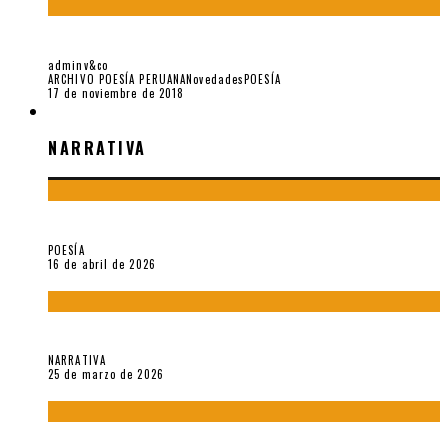
«LOS DUENDES» Y JOSÉ MARÍA EGUREN
adminv&co
ARCHIVO POESÍA PERUANA
Novedades
POESÍA
17 de noviembre de 2018
NARRATIVA
NARRATIVA
¡Gracias y adiós!, «Vallejo & Co.» se despide
POESÍA
16 de abril de 2026
Sobre «Apartamentos Géminis» (2026), de Julio Hardisson
NARRATIVA
25 de marzo de 2026
El espíritu de los signos en el «Maldito Hippie comunista»