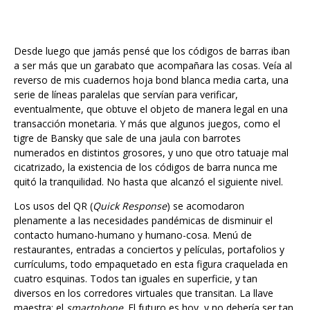
Desde luego que jamás pensé que los códigos de barras iban
a ser más que un garabato que acompañara las cosas. Veía al
reverso de mis cuadernos hoja bond blanca media carta, una
serie de líneas paralelas que servían para verificar,
eventualmente, que obtuve el objeto de manera legal en una
transacción monetaria. Y más que algunos juegos, como el
tigre de Bansky que sale de una jaula con barrotes
numerados en distintos grosores, y uno que otro tatuaje mal
cicatrizado, la existencia de los códigos de barra nunca me
quitó la tranquilidad. No hasta que alcanzó el siguiente nivel.
Los usos del QR (
Quick Response
) se acomodaron
plenamente a las necesidades pandémicas de disminuir el
contacto humano-humano y humano-cosa. Menú de
restaurantes, entradas a conciertos y películas, portafolios y
currículums, todo empaquetado en esta figura craquelada en
cuatro esquinas. Todos tan iguales en superficie, y tan
diversos en los corredores virtuales que transitan. La llave
maestra: el
smartphone
. El futuro es hoy, y no debería ser tan
molesto para el viejo matrimonio con teléfono fijo, que asiste