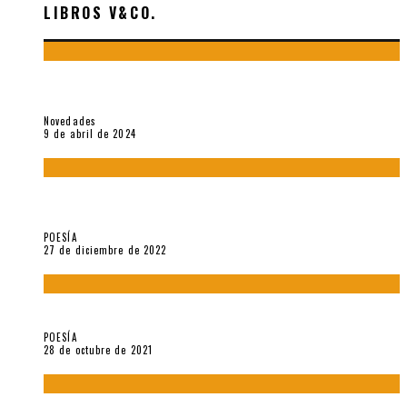
LIBROS V&CO.
«La poesía en la vida y en la obra de Sebastián Salazar», por
Emilio A. Westphalen
Novedades
9 de abril de 2024
5 poemas de «Jardín mecánico» (2022), de Luis Alonso Cruz
Álvarez
POESÍA
27 de diciembre de 2022
Carlos Germán Belli. Un punto incandescente
POESÍA
28 de octubre de 2021