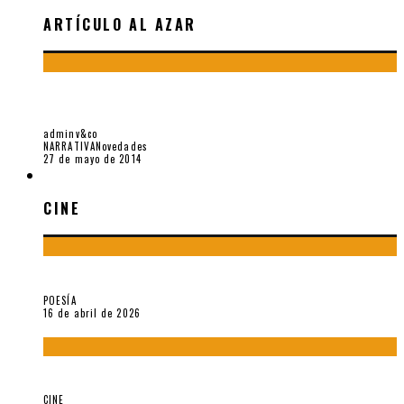
ARTÍCULO AL AZAR
CRÍTICA AL LIBRO DE CUENTOS «FUERA DE LUGAR», DE
PABLO BRESCIA
adminv&co
NARRATIVA
Novedades
27 de mayo de 2014
CINE
CINE
¡Gracias y adiós!, «Vallejo & Co.» se despide
POESÍA
16 de abril de 2026
A propósito de The Pillow Book de Peter Greenaway
CINE