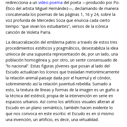
concatenada los poemas de las páginas 1, 16 y 24, sobre la
voz profunda de Mercedes Soza que enuncia cada cierto
tiempo: “que vivan los estudiantes”, versos de la icónica
canción de Violeta Parra.
La desacralización del emblema patrio a través de estos tres
procedimientos estéticos y pragmáticos, desestabiliza la idea
unívoca de una supuesta representación de, por un lado, una
población homogénea y, por otro, un sentir consensuado de
“lo nacional”. Estas figuras jóvenes que posan al lado del
Escudo actualizan los íconos que trasladan metonímicamente
la relación animal-paisaje dada por el huemul y el cóndor,
sobreviniendo así la relación juventud-rebeldía. Sumado a
esto, la textura de líneas y formas de la imagen es un guiño a
la técnica del esténcil, propia de la intervención en serie en
espacios urbanos. Así como los artificios visuales alteran al
Escudo en un plano semántico, también hacen evidente lo
que nos convoca en este escrito: el Escudo es en sí mismo
una invención, un artificio, es decir, una virtualidad.
A partir de esto, Luis Correa-Díaz elabora una caracterización
del Escudo a modo de personaje (avatar), que dialoga con