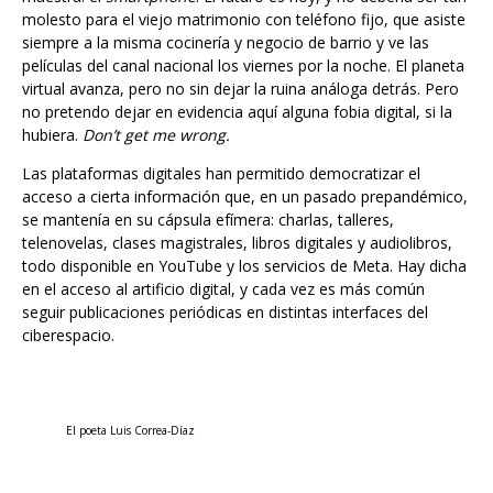
siempre a la misma cocinería y negocio de barrio y ve las
películas del canal nacional los viernes por la noche. El planeta
virtual avanza, pero no sin dejar la ruina análoga detrás. Pero
no pretendo dejar en evidencia aquí alguna fobia digital, si la
hubiera.
Don’t get me wrong.
Las plataformas digitales han permitido democratizar el
acceso a cierta información que, en un pasado prepandémico,
se mantenía en su cápsula efímera: charlas, talleres,
telenovelas, clases magistrales, libros digitales y audiolibros,
todo disponible en YouTube y los servicios de Meta. Hay dicha
en el acceso al artificio digital, y cada vez es más común
seguir publicaciones periódicas en distintas interfaces del
ciberespacio.
El poeta Luis Correa-Díaz
La revista digital venezolana de creación y crítica
Mentekupa
,
comenzó a publicar en su página web el año 2022, una serie