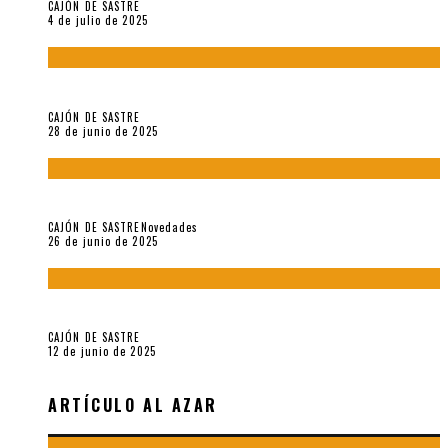
CAJÓN DE SASTRE
4 de julio de 2025
El hombre que vino del mar, por Maurizio Medo
CAJÓN DE SASTRE
28 de junio de 2025
«Morivivencias»: balas y flores en un mismo corazón
CAJÓN DE SASTRE
Novedades
26 de junio de 2025
Roger Santiváñez y el recuerdo de una guerra
CAJÓN DE SASTRE
12 de junio de 2025
ARTÍCULO AL AZAR