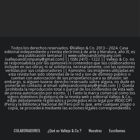
Todos los derechos reservados. ©Vallejo & Co. 2013 – 2024. Casa
editorial independiente y revista electrónica de arte y literatura, año XI, es
una publicación semanal || www.vallejoandcompany.com
(vallejoandcompany@gmail.com) || ISSN 2410 – 1222 || Vallejo & Co. no
se responsabiliza por las opiniones ni contenidos que sus colaboradores
incluyen en sus obras; ni se solidariza, necesariamente, con las opiniones
vertidas por sus colaboradores || Asimismo, las imágenes utilizadas en
esta revista han sido obtenidas de la red y son de dominio público o
cuentan con autorización de sus propietarios para su difusión; sin
embargo, si alguien tuviese derecho reservado sobre alguna, no dude en
ponerse en contacto al email: vallejoandcompany@gmail.com || Queda
prohibida la reproducción total o parcial de los contenidos de esta web
sin previa autorización por escrito. || Tanto la marca comercial como los
signos distintivos (logotipos) de la revista web y editorial Vallejo & Co.,
están debidamente registrados y protegidos en lo legal por INDECOPI
(Perú) y la Biblioteca Nacional del Perú por lo que, ante cualquier plagio o
copia, se procederá mediante las acciones legales correspondientes.
COLABORADORES
¿Qué es Vallejo & Co.?
Nosotros
Escríbenos