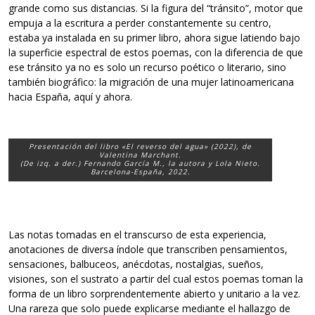
grande como sus distancias. Si la figura del “tránsito”, motor que
empuja a la escritura a perder constantemente su centro,
estaba ya instalada en su primer libro, ahora sigue latiendo bajo
la superficie espectral de estos poemas, con la diferencia de que
ese tránsito ya no es solo un recurso poético o literario, sino
también biográfico: la migración de una mujer latinoamericana
hacia España, aquí y ahora.
Presentación del libro «El reverso del agua» (2022), de
Valentina Marchant.
(De izq. a der.) Fernando García M., la autora y Lola Nieto.
Barcelona-España, 2022.
Las notas tomadas en el transcurso de esta experiencia,
anotaciones de diversa índole que transcriben pensamientos,
sensaciones, balbuceos, anécdotas, nostalgias, sueños,
visiones, son el sustrato a partir del cual estos poemas toman la
forma de un libro sorprendentemente abierto y unitario a la vez.
Una rareza que solo puede explicarse mediante el hallazgo de